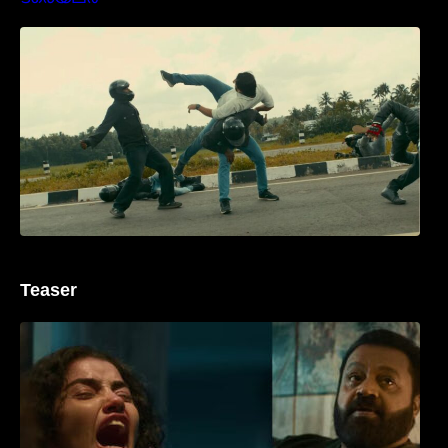
മമ്മൂക്കയുടെ മാസ്സ് ആക്ഷൻ രംഗങ്ങളിൽ
ശ്രദ്ധ നേടി ബസൂക്ക ട്രൈലർ
Teaser
‘ജെഎസ്‌കെ’ ടീസർ പുറത്ത്; വക്കീൽ
വേഷത്തിൽ നിറഞ്ഞാടി സുരേഷ് ഗോപി..