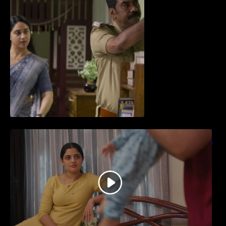
തിയേറ്ററിൽ വൻ വിജയമായി മുന്നേറിയ
ഗുരുവായൂർ അംബലനടയിൽ… വീഡിയോ
സോങ്ങ്..