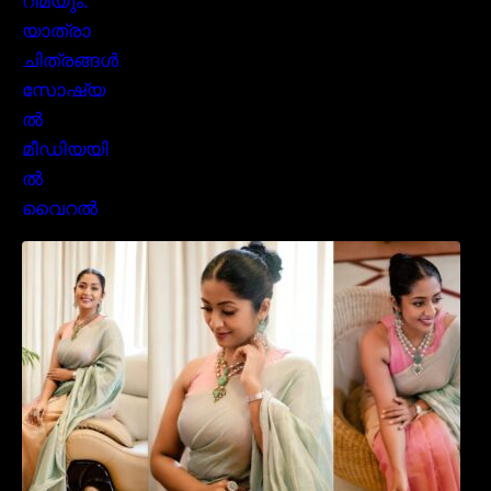
സാരിയിൽ സുന്ദരിയായി മലയിലകളുടെ
പ്രിയ താരം നവ്യാ നായർ| Malayalam
favourite actress Navya Nair cute in saree