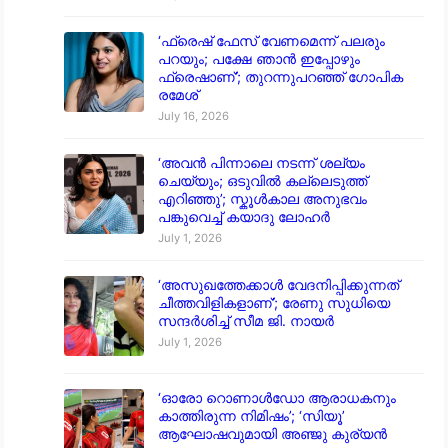
‘ഫ്രെഷ് ഫേസ് വേണമെന്ന് പലരും
പറയും; പക്ഷേ ഞാൻ ഇപ്പോഴും
ഫ്രെഷാണ്’; തുറന്നുപറഞ്ഞ് ഗോപിക
രമേശ്
July 16, 2026
‘അവൻ പിന്നാലെ നടന്ന് ശല്യം
ചെയ്യും; ഒടുവിൽ കല്ലെടുത്ത്
എറിഞ്ഞു’; സ്കൂൾകാല അനുഭവം
പങ്കുവെച്ച് കയാദു ലോഹർ
July 1, 2026
‘അസുഖത്തേക്കാൾ വേദനിപ്പിക്കുന്നത്
ചീത്തവിളികളാണ്’; രേണു സുധിയെ
സന്ദർശിച്ച് സീമ ജി. നായർ
July 1, 2026
‘ഓരോ റൊണാൾഡോ ആരാധകനും
കാത്തിരുന്ന നിമിഷം’; ‘സിയൂ’
ആഘോഷവുമായി അഞ്ജു കുര്യൻ