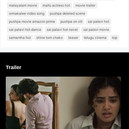
malayalam movie
mallu actress hot
movie trailer
ormakalee video song
pushpa deleted scene
pushpa movie amazon prime
pushpa on ott
sai palavi hot
sai palavi hot dance
sai palavi hot navel
sai palavi movie
samantha hot
shine tom chako
teaser
telugu cinema
top
Trailer
‘മരീചിക’യുമായി അനുപമ പരമേശ്വരൻ;
മിസ്റ്ററി ത്രില്ലർ ട്രെയിലർ
വൈറലാകുന്നു..