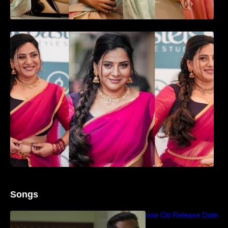
ഉദ്ഘാടന വേദിയിൽ ആരാധരെ മയക്കുന്ന
തകർപ്പൻ ഡൻസുമായി അന്ന രാജൻ..
Songs
Blockbuster Thalavan Movie Ott Release Date
– Video Song Release