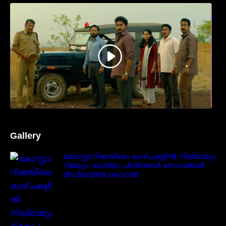
ധ്യാൻ ശ്രീനിവാസൻ നായകനായി
എത്തുന്ന “പാർട്നെർസ്” പ്രേക്ഷക ശ്രദ്ധ
നേടിയ ടീസർ കാണാം..
Gallery
കോസ്റ്റാറിക്കയിലെ കാഴ്ചകളിൽ നിഖിലയും
റിമയും: യാത്രാ ചിത്രങ്ങൾ സോഷ്യൽ
മീഡിയയിൽ വൈറൽ