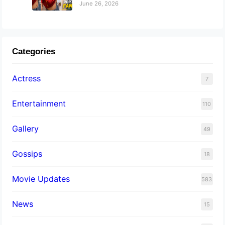
June 26, 2026
Categories
Actress
7
Entertainment
110
Gallery
49
Gossips
18
Movie Updates
583
News
15