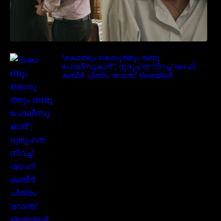
“കൊണ്ടും കൊടുത്തും രണ്ടു
പോലീസുകാർ”; ദുരൂഹത നിറച്ച് ഷാഹി
കബീർ ചിത്രം ‘റോന്ത്’ ട്രെയ്‌ലർ