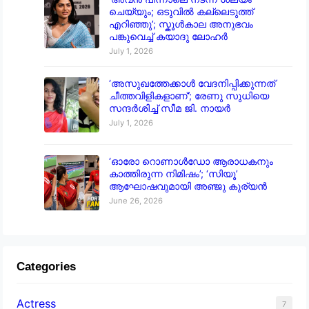
ചെയ്യും; ഒടുവിൽ കല്ലെടുത്ത്
എറിഞ്ഞു’; സ്കൂൾകാല അനുഭവം
പങ്കുവെച്ച് കയാദു ലോഹർ
July 1, 2026
‘അസുഖത്തേക്കാൾ വേദനിപ്പിക്കുന്നത്
ചീത്തവിളികളാണ്’; രേണു സുധിയെ
സന്ദർശിച്ച് സീമ ജി. നായർ
July 1, 2026
‘ഓരോ റൊണാൾഡോ ആരാധകനും
കാത്തിരുന്ന നിമിഷം’; ‘സിയൂ’
ആഘോഷവുമായി അഞ്ജു കുര്യൻ
June 26, 2026
Categories
Actress
7