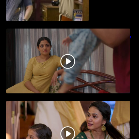
തിയേറ്ററിൽ വൻ വിജയമായി മുന്നേറിയ
ഗുരുവായൂർ അംബലനടയിൽ… വീഡിയോ
സോങ്ങ്..
ജനപ്രിയ നടൻ ദിലീപ് നയകമായി
എത്തുന്ന പവി കെയർ ടേക്കർ.. വീഡിയോ
സോംഗ്…