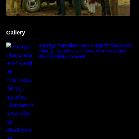
Gallery
കോസ്റ്റാറിക്കയിലെ കാഴ്ചകളിൽ നിഖിലയും
റിമയും: യാത്രാ ചിത്രങ്ങൾ സോഷ്യൽ
മീഡിയയിൽ വൈറൽ