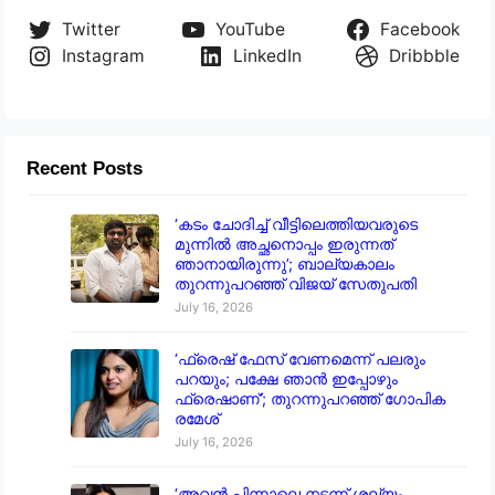
Twitter
YouTube
Facebook
Instagram
LinkedIn
Dribbble
Recent Posts
‘കടം ചോദിച്ച് വീട്ടിലെത്തിയവരുടെ
മുന്നിൽ അച്ഛനൊപ്പം ഇരുന്നത്
ഞാനായിരുന്നു’; ബാല്യകാലം
തുറന്നുപറഞ്ഞ് വിജയ് സേതുപതി
July 16, 2026
‘ഫ്രെഷ് ഫേസ് വേണമെന്ന് പലരും
പറയും; പക്ഷേ ഞാൻ ഇപ്പോഴും
ഫ്രെഷാണ്’; തുറന്നുപറഞ്ഞ് ഗോപിക
രമേശ്
July 16, 2026
‘അവൻ പിന്നാലെ നടന്ന് ശല്യം