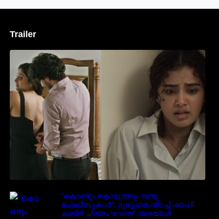
Trailer
‘മരീചിക’യുമായി അനുപമ പരമേശ്വരൻ;
മിസ്റ്ററി ത്രില്ലർ ട്രെയിലർ
വൈറലാകുന്നു..
“കൊണ്ടും കൊടുത്തും രണ്ടു
പോലീസുകാർ”; ദുരൂഹത നിറച്ച് ഷാഹി
കബീർ ചിത്രം ‘റോന്ത്’ ട്രെയ്‌ലർ