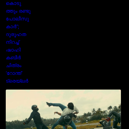
മമ്മൂക്കയുടെ മാസ്സ് ആക്ഷൻ രംഗങ്ങളിൽ
ശ്രദ്ധ നേടി ബസൂക്ക ട്രൈലർ