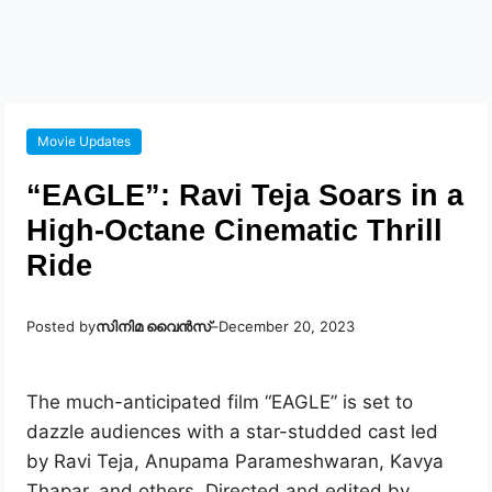
Movie Updates
“EAGLE”: Ravi Teja Soars in a
High-Octane Cinematic Thrill
Ride
Posted by
സിനിമ വൈൻസ്
–
December 20, 2023
The much-anticipated film “EAGLE” is set to
dazzle audiences with a star-studded cast led
by Ravi Teja, Anupama Parameshwaran, Kavya
Thapar, and others. Directed and edited by