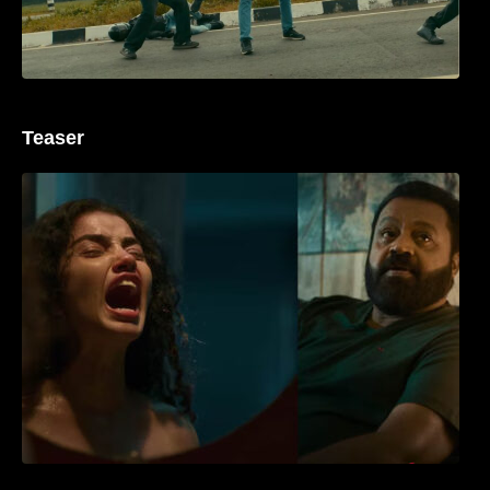
Teaser
‘ജെഎസ്‌കെ’ ടീസർ പുറത്ത്; വക്കീൽ
വേഷത്തിൽ നിറഞ്ഞാടി സുരേഷ് ഗോപി..