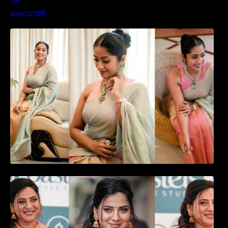
സാരിയിൽ സുന്ദരിയായി മലയിലകളുടെ
പ്രിയ താരം നവ്യാ നായർ| Malayalam
favourite actress Navya Nair cute in saree
ഉദ്ഘാടന വേദിയിൽ ആരാധരെ മയക്കുന്ന
തകർപ്പൻ ഡൻസുമായി അന്ന രാജൻ..