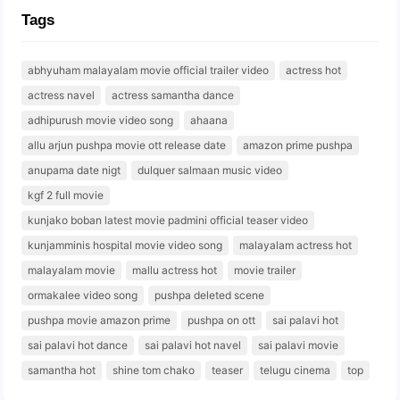
Tags
abhyuham malayalam movie official trailer video
actress hot
actress navel
actress samantha dance
adhipurush movie video song
ahaana
allu arjun pushpa movie ott release date
amazon prime pushpa
anupama date nigt
dulquer salmaan music video
kgf 2 full movie
kunjako boban latest movie padmini official teaser video
kunjamminis hospital movie video song
malayalam actress hot
malayalam movie
mallu actress hot
movie trailer
ormakalee video song
pushpa deleted scene
pushpa movie amazon prime
pushpa on ott
sai palavi hot
sai palavi hot dance
sai palavi hot navel
sai palavi movie
samantha hot
shine tom chako
teaser
telugu cinema
top