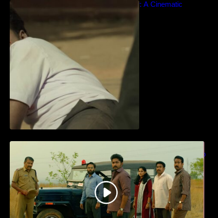
Idiyan Chandhu – Teaser: A Cinematic
Extravaganza Unveiled
ധ്യാൻ ശ്രീനിവാസൻ നായകനായി
എത്തുന്ന “പാർട്നെർസ്” പ്രേക്ഷക ശ്രദ്ധ
നേടിയ ടീസർ കാണാം..