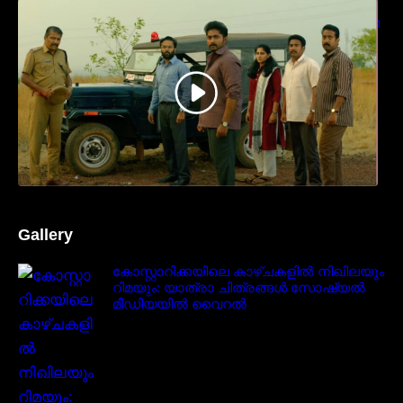
ധ്യാൻ ശ്രീനിവാസൻ നായകനായി
എത്തുന്ന “പാർട്നെർസ്” പ്രേക്ഷക ശ്രദ്ധ
നേടിയ ടീസർ കാണാം..
Gallery
കോസ്റ്റാറിക്കയിലെ കാഴ്ചകളിൽ നിഖിലയും
റിമയും: യാത്രാ ചിത്രങ്ങൾ സോഷ്യൽ
മീഡിയയിൽ വൈറൽ