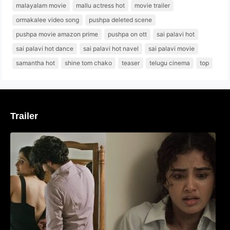
malayalam movie
mallu actress hot
movie trailer
ormakalee video song
pushpa deleted scene
pushpa movie amazon prime
pushpa on ott
sai palavi hot
sai palavi hot dance
sai palavi hot navel
sai palavi movie
samantha hot
shine tom chako
teaser
telugu cinema
top
Trailer
‘മരീചിക’യുമായി അനുപമ പരമേശ്വരൻ;
മിസ്റ്ററി ത്രില്ലർ ട്രെയിലർ
വൈറലാകുന്നു..