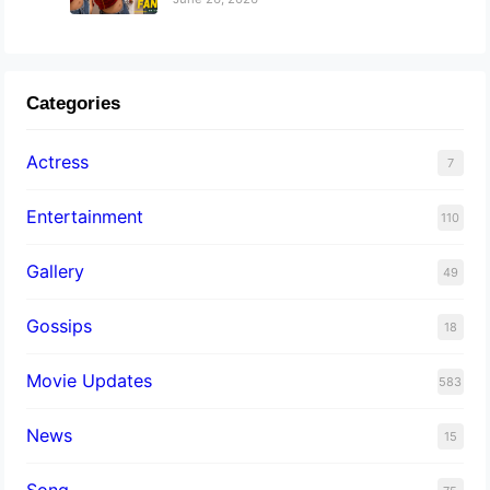
Categories
Actress
7
Entertainment
110
Gallery
49
Gossips
18
Movie Updates
583
News
15
Song