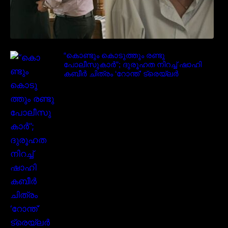
“കൊണ്ടും കൊടുത്തും രണ്ടു
പോലീസുകാർ”; ദുരൂഹത നിറച്ച് ഷാഹി
കബീർ ചിത്രം ‘റോന്ത്’ ട്രെയ്‌ലർ