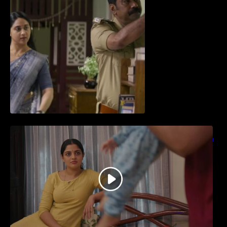
തിയേറ്ററിൽ വൻ വിജയമായി മുന്നേറിയ
ഗുരുവായൂർ അംബലനടയിൽ… വീഡിയോ
സോങ്ങ്..