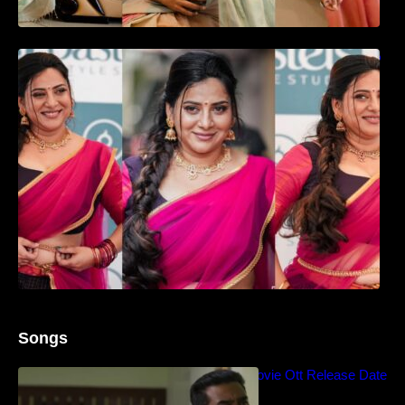
ഉദ്ഘാടന വേദിയിൽ ആരാധരെ മയക്കുന്ന
തകർപ്പൻ ഡൻസുമായി അന്ന രാജൻ..
Songs
Blockbuster Thalavan Movie Ott Release Date
– Video Song Release