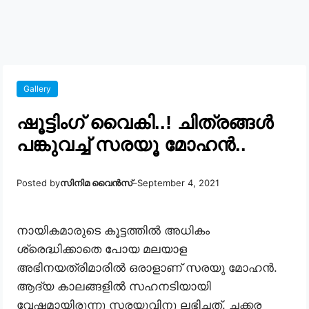
Gallery
ഷൂട്ടിംഗ് വൈകി..! ചിത്രങ്ങൾ
പങ്കുവച്ച് സരയൂ മോഹൻ..
Posted by
സിനിമ വൈൻസ്
–
September 4, 2021
നായികമാരുടെ കൂട്ടത്തിൽ അധികം
ശ്രെദ്ധിക്കാതെ പോയ മലയാള
അഭിനയത്രിമാരിൽ ഒരാളാണ് സരയു മോഹൻ.
ആദ്യ കാലങ്ങളിൽ സഹനടിയായി
വേഷമായിരുന്നു സരയുവിനു ലഭിച്ചത്. ചക്കര