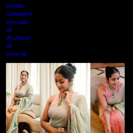
സാരിയിൽ സുന്ദരിയായി മലയിലകളുടെ
പ്രിയ താരം നവ്യാ നായർ| Malayalam
favourite actress Navya Nair cute in saree