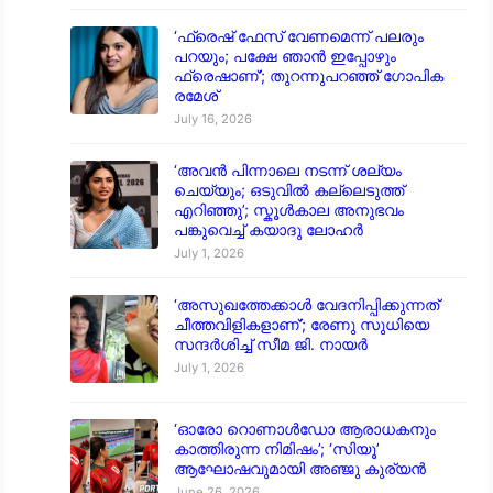
‘ഫ്രെഷ് ഫേസ് വേണമെന്ന് പലരും
പറയും; പക്ഷേ ഞാൻ ഇപ്പോഴും
ഫ്രെഷാണ്’; തുറന്നുപറഞ്ഞ് ഗോപിക
രമേശ്
July 16, 2026
‘അവൻ പിന്നാലെ നടന്ന് ശല്യം
ചെയ്യും; ഒടുവിൽ കല്ലെടുത്ത്
എറിഞ്ഞു’; സ്കൂൾകാല അനുഭവം
പങ്കുവെച്ച് കയാദു ലോഹർ
July 1, 2026
‘അസുഖത്തേക്കാൾ വേദനിപ്പിക്കുന്നത്
ചീത്തവിളികളാണ്’; രേണു സുധിയെ
സന്ദർശിച്ച് സീമ ജി. നായർ
July 1, 2026
‘ഓരോ റൊണാൾഡോ ആരാധകനും
കാത്തിരുന്ന നിമിഷം’; ‘സിയൂ’
ആഘോഷവുമായി അഞ്ജു കുര്യൻ
June 26, 2026