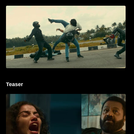
മമ്മൂക്കയുടെ മാസ്സ് ആക്ഷൻ രംഗങ്ങളിൽ
ശ്രദ്ധ നേടി ബസൂക്ക ട്രൈലർ
Teaser
‘ജെഎസ്‌കെ’ ടീസർ പുറത്ത്; വക്കീൽ
വേഷത്തിൽ നിറഞ്ഞാടി സുരേഷ് ഗോപി..