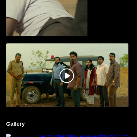
ധ്യാൻ ശ്രീനിവാസൻ നായകനായി
എത്തുന്ന “പാർട്നെർസ്” പ്രേക്ഷക ശ്രദ്ധ
നേടിയ ടീസർ കാണാം..
Gallery
കോസ്റ്റാറിക്കയിലെ കാഴ്ചകളിൽ നിഖിലയും