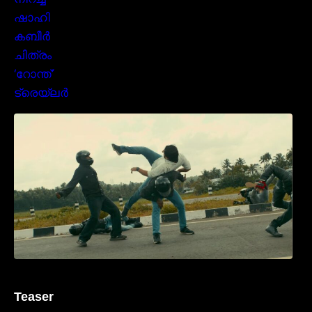
മമ്മൂക്കയുടെ മാസ്സ് ആക്ഷൻ രംഗങ്ങളിൽ
ശ്രദ്ധ നേടി ബസൂക്ക ട്രൈലർ
Teaser