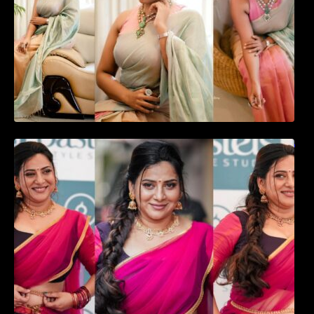
ഉദ്ഘാടന വേദിയിൽ ആരാധരെ മയക്കുന്ന
തകർപ്പൻ ഡൻസുമായി അന്ന രാജൻ..