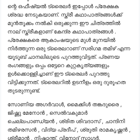
ന്റെ ഒഫീഷ്യൽ ട്രൈലർ ഇപ്പോൾ പ്രേക്ഷക
ശ്രദ്ധ നേടുകയാണ്. സ്ത്രീ കഥാപാത്രങ്ങൾക്ക്
മുൻതൂക്കം നൽകി ഒരുക്കുന്ന ഈ ചിത്രത്തിൽ
നാല് സ്ത്രീകളാണ് കേന്ദ്ര കഥാപാത്രങ്ങൾ .
പ്രേക്ഷകരെ ആകാംഷയുടെ മുൾ മുനയിൽ
നിർത്തുന്ന ഒരു ട്രൈലറാണ് സരിഗമ തമിഴ് എന്ന
യൂടൂബ് ചാനലിലൂടെ പുറത്തുവിട്ടത്. പ്രണയ
രംഗങ്ങളും ഒപ്പം ഒട്ടേറെ കുറ്റകൃത്യങ്ങളും
ഉൾക്കൊള്ളിച്ചാണ് ഈ ട്രൈലർ പുറത്തു
വിട്ടിക്കുന്നത്. ട്രൈലറിൽ ഉടനീളം ഒരു ദുരൂഹത
തുടരുന്നുണ്ട്.
സോണിയ അഗർവാൾ, മൈക്കിൾ തങ്കദുരൈ ,
ജിഷ്ണു മേനോൻ , സെൽവകുമാർ
ചെല്ലപാണ്ഡ്യൻ , ശ്രിത ശിവദാസ് , ചാന്ദിനി
തമിഴരസൻ , വിദ്യ പ്രദീപ് , ശ്രുതി രാമകൃഷ്ണൻ ,
ശ്രീമാൻ , നിഷാന്ത്, വിനോദ് സാഗർ,