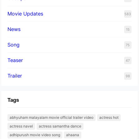
Movie Updates
583
News
15
Song
75
Teaser
47
Trailer
98
Tags
abhyuham malayalam movie official trailer video
actress hot
actress navel
actress samantha dance
adhipurush movie video song
ahaana