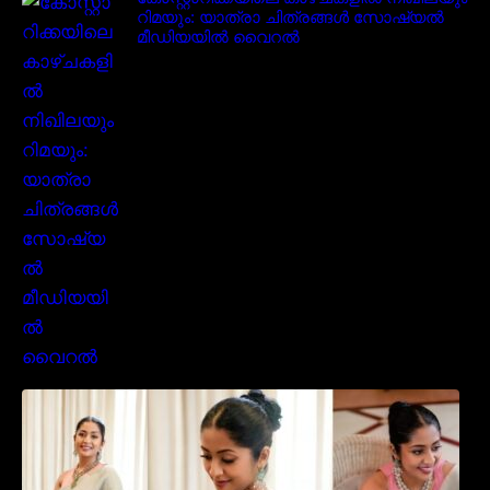
റിമയും: യാത്രാ ചിത്രങ്ങൾ സോഷ്യൽ
മീഡിയയിൽ വൈറൽ
സാരിയിൽ സുന്ദരിയായി മലയിലകളുടെ
പ്രിയ താരം നവ്യാ നായർ| Malayalam
favourite actress Navya Nair cute in saree