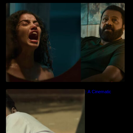
‘ജെഎസ്‌കെ’ ടീസർ പുറത്ത്; വക്കീൽ
വേഷത്തിൽ നിറഞ്ഞാടി സുരേഷ് ഗോപി..
Idiyan Chandhu – Teaser: A Cinematic
Extravaganza Unveiled