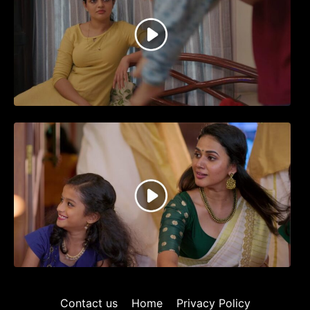
ജനപ്രിയ നടൻ ദിലീപ് നയകമായി
എത്തുന്ന പവി കെയർ ടേക്കർ.. വീഡിയോ
സോംഗ്…
Contact us
Home
Privacy Policy