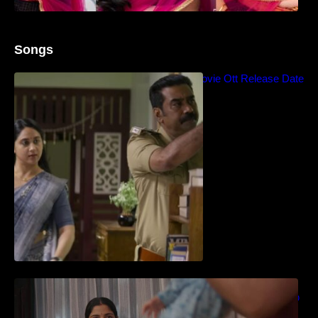
Songs
Blockbuster Thalavan Movie Ott Release Date
– Video Song Release
തിയേറ്ററിൽ വൻ വിജയമായി മുന്നേറിയ
ഗുരുവായൂർ അംബലനടയിൽ… വീഡിയോ
സോങ്ങ്..