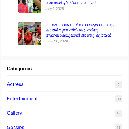
സന്ദർശിച്ച് സീമ ജി. നായർ
July 1, 2026
‘ഓരോ റൊണാൾഡോ ആരാധകനും
കാത്തിരുന്ന നിമിഷം’; ‘സിയൂ’
ആഘോഷവുമായി അഞ്ജു കുര്യൻ
June 26, 2026
Categories
Actress
7
Entertainment
110
Gallery
49
Gossips
18