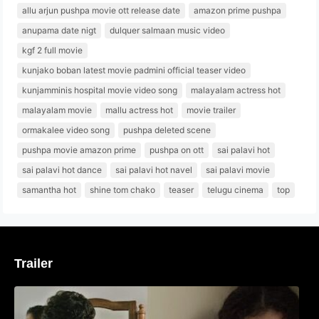
allu arjun pushpa movie ott release date
amazon prime pushpa
anupama date nigt
dulquer salmaan music video
kgf 2 full movie
kunjako boban latest movie padmini official teaser video
kunjamminis hospital movie video song
malayalam actress hot
malayalam movie
mallu actress hot
movie trailer
ormakalee video song
pushpa deleted scene
pushpa movie amazon prime
pushpa on ott
sai palavi hot
sai palavi hot dance
sai palavi hot navel
sai palavi movie
samantha hot
shine tom chako
teaser
telugu cinema
top
Trailer
‘മരീചിക’യുമായി അനുപമ പരമേശ്വരൻ;
മിസ്റ്ററി ത്രില്ലർ ട്രെയിലർ
വൈറലാകുന്നു..