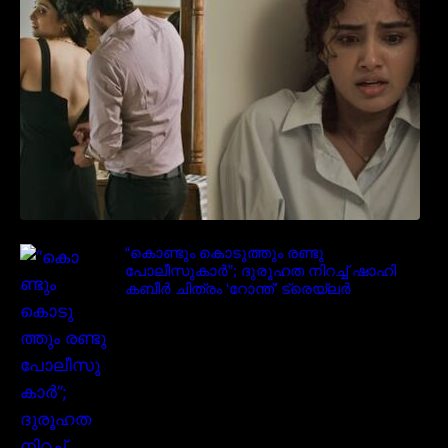
“കൊണ്ടും കൊടുത്തും രണ്ടു
പോലീസുകാർ”; ദുരൂഹത നിറച്ച് ഷാഹി
കബീർ ചിത്രം ‘റോന്ത്’ ട്രെയ്‌ലർ