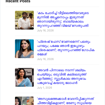
Recent Posts
‘കടം ചോദിച്ച് വീട്ടിലെത്തിയവരുടെ
മുന്നിൽ അച്ഛനൊപ്പം ഇരുന്നത്
ഞാനായിരുന്നു’; ബാല്യകാലം
തുറന്നുപറഞ്ഞ് വിജയ് സേതുപതി
July 16, 2026
‘ഫ്രെഷ് ഫേസ് വേണമെന്ന് പലരും
പറയും; പക്ഷേ ഞാൻ ഇപ്പോഴും
ഫ്രെഷാണ്’; തുറന്നുപറഞ്ഞ് ഗോപിക
രമേശ്
July 16, 2026
‘അവൻ പിന്നാലെ നടന്ന് ശല്യം
ചെയ്യും; ഒടുവിൽ കല്ലെടുത്ത്
എറിഞ്ഞു’; സ്കൂൾകാല അനുഭവം
പങ്കുവെച്ച് കയാദു ലോഹർ
July 1, 2026
‘അസുഖത്തേക്കാൾ വേദനിപ്പിക്കുന്നത്
ചീത്തവിളികളാണ്’; രേണു സുധിയെ