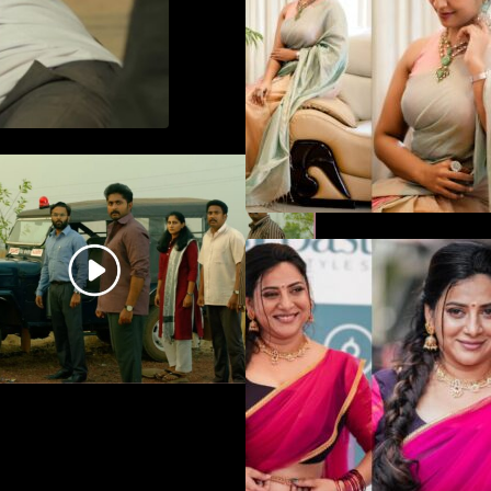
in saree
ധ്യാൻ ശ്രീനിവാസൻ
നായകനായി എത്തുന്ന
“പാർട്നെർസ്” പ്രേക്ഷക ശ്രദ്ധ
നേടിയ ടീസർ കാണാം..
ഉദ്ഘാടന വേദ
മയക്കുന്ന തകർപ
ഡൻസുമായി അന്