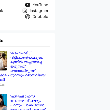
YouTube
ok
Instagram
n
Dribbble
ts
‘കടം ചോദിച്ച്
വീട്ടിലെത്തിയവരുടെ
മുന്നിൽ അച്ഛനൊപ്പം
ഇരുന്നത്
ഞാനായിരുന്നു’;
ാലം തുറന്നുപറഞ്ഞ് വിജയ്
തി
2026
‘ഫ്രെഷ് ഫേസ്
വേണമെന്ന് പലരും
പറയും; പക്ഷേ ഞാൻ
ഇപ്പോഴും ഫ്രെഷാണ്’;