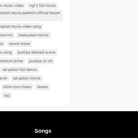
n music video
kgf 2 full movie
atest movie padmini official teaser
spital movie video song
ess hot
malayalam movie
ot
movie trailer
eo song
pushpa deleted scene
amazon prime
pushpa on ott
sai palavi hot dance
navel
sai palavi movie
shine tom chako
teaser
top
Songs