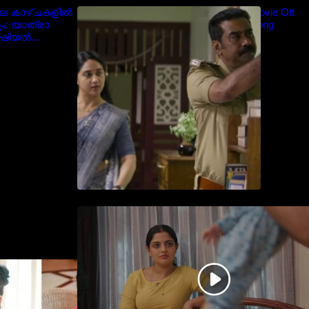
ിലെ കാഴ്ചകളിൽ
Blockbuster Thalavan Movie Ott
ം: യാത്രാ
Release Date – Video Song
ോഷ്യൽ
Release
ൈറൽ
തിയേറ്ററിൽ വൻ വിജയമായി
മുന്നേറിയ ഗുരുവായൂർ
അംബലനടയിൽ… വീഡിയോ
സോങ്ങ്..
ദരിയായി
്രിയ താരം
alayalam
 Navya Nair cute