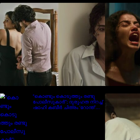
‘മരീചിക’യുമായി അനുപമ
പരമേശ്വരൻ; മിസ്റ്ററി ത്രില്ലർ
ട്രെയിലർ വൈറലാകുന്നു..
“കൊണ്ടും കൊടുത്തും രണ്ടു
I
പോലീസുകാർ”; ദുരൂഹത നിറച്ച്
ഷാഹി കബീർ ചിത്രം ‘റോന്ത്’
ട്രെയ്‌ലർ