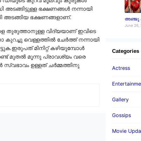
ിൻ ഡിയുടെ കുറവ് മൂലവും കുരുകൾ
ി അടങ്ങിട്ടുള്ള ഭക്ഷണങ്ങൾ നന്നായി
 ഡി അടങ്ങിയ ഭക്ഷണങ്ങളാണ്.
അഞ്ജു
June 26,
െ തുരുത്താനുള്ള വിദ്യയാണ് ഇവിടെ
ുറച്ചു വെള്ളത്തിൽ ചേർത്ത് നന്നായി
്ടുക.ഇരുപത് മിനിറ്റ് കഴിയുമ്പോൾ
Categories
്ട് മുതൽ മൂന്നു പ്രാവശ്യം വരെ
വഭാവം ഉള്ളത്‌ ചർമ്മത്തിനു
Actress
Entertainme
Gallery
Gossips
Movie Upda