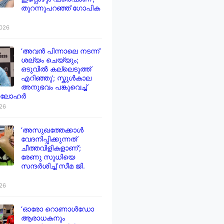
തുറന്നുപറഞ്ഞ് ഗോപിക
2026
‘അവൻ പിന്നാലെ നടന്ന്
ശല്യം ചെയ്യും;
ഒടുവിൽ കല്ലെടുത്ത്
എറിഞ്ഞു’; സ്കൂൾകാല
അനുഭവം പങ്കുവെച്ച്
 ലോഹർ
026
‘അസുഖത്തേക്കാൾ
വേദനിപ്പിക്കുന്നത്
ചീത്തവിളികളാണ്’;
രേണു സുധിയെ
സന്ദർശിച്ച് സീമ ജി.
026
‘ഓരോ റൊണാൾഡോ
ആരാധകനും