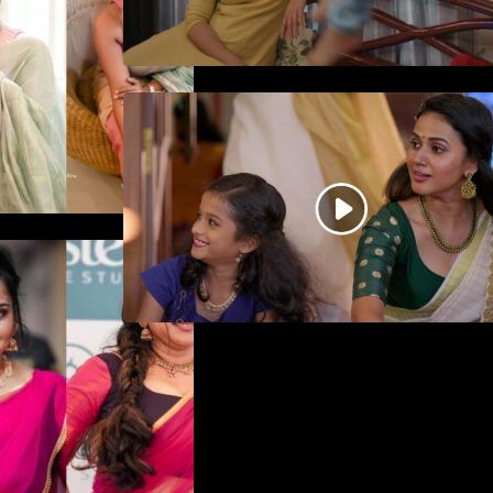
ജനപ്രിയ നടൻ ദിലീപ്
നയകമായി എത്തുന്ന പവി
കെയർ ടേക്കർ.. വീഡിയോ
സോംഗ്…
ിയിൽ ആരാധരെ
്പൻ
ന രാജൻ..