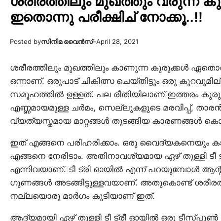
ശരീരത്തിലും മുഖത്തും വരുന്ന ക
ഇതൊന്നു പരീക്ഷിച് നോക്കൂ..!!
Posted by
സിനിമ വൈൻസ്
–
April 28, 2021
ശരീരത്തിലും മുഖത്തിലും കാണുന്ന കുരുക്കൾ ഏതൊ
ഒന്നാണ്. ഒരുപാട് ചികിത്സ ചെയ്തിട്ടും ഒരു കുറവു
സമൂഹത്തിൽ ഉള്ളത്‌. പല രീതിയിലാണ് ഇത്തരം കുരുക്ക
എണ്ണമായമുള്ള ചർമം, സെല്ലുകളുടെ മരവിപ്പ്, താര
വ്യത്യസ്തമായ മാറ്റങ്ങൾ തുടങ്ങിയ കാരണങ്ങൾ കൊണ്ട
ഇത് എങ്ങനെ പരിഹരിക്കാം. ഒരു വൈദ്യകനെയും കാണ
എങ്ങനെ നേരിടാം. അതിനാവശ്യമായ ഏഴ് തുള്ളി ടീ ട
എന്നിവയാണ്. ടീ ട്രി ഓയിൽ എന്ന് പറയുമ്പോൾ ആന്
ഗുണങ്ങൾ അടങ്ങിട്ടുള്ളവയാണ്. അതുകൊണ്ട് ശരീരത്ത
നല്ലയൊരു മാർഗം കൂടിയാണ് ഇത്.
ആദ്യമായി ഏഴ് തുള്ളി ടീ ട്രീ ഓയിൽ ഒരു ടീസ്പൂൺ വ