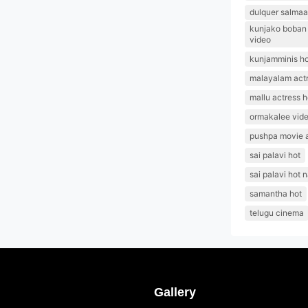
dulquer salmaa
kunjako boban l
video
kunjamminis ho
malayalam actr
mallu actress h
ormakalee vid
pushpa movie 
sai palavi hot
sai palavi hot 
samantha hot
telugu cinema
Gallery