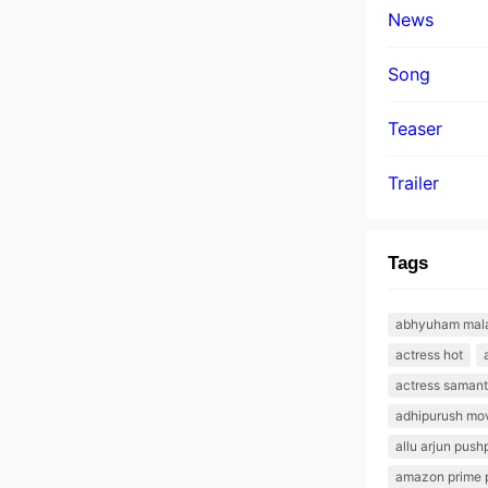
News
Song
Teaser
Trailer
Tags
abhyuham malay
actress hot
actress saman
adhipurush mov
allu arjun push
amazon prime 