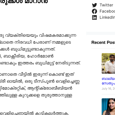
ുരുക്കൾ മാറാൻ
Twitter
Facebo
LinkedI
രു വ്യക്തിയെയും വിഷമകരമാക്കുന്ന
മില്ലാതെ നിരവധി പേരാണ് നമ്മളുടെ
Recent Pos
ൾ ബുധിമുട്ടുണ്ടാകുന്നത്.
ൻ, ബാക്റ്റീരിയ, ഹോർമോൺ
ാകും ഇത്തരം ബുധിമുട്ട് നേരിടുന്നത്.
ാതെ വീട്ടിൽ ഇരുന്ന് കൊണ്ട് ഇത്
ബാല്യക
്രീ ഓയിൽ, ഒരു ടീസ്പൂൺ വെളിച്ചെണ്ണ
സേതുപ
റിമോക്രറ്റിക്, ആന്റിക്രോബീബിയൻ
July 16, 
ിലുള്ള കുറുക്കളെ തുരുത്താനുള്ള
െളിച്ചെണ്ണയിൽ കൂട്ടികലർത്തുക.