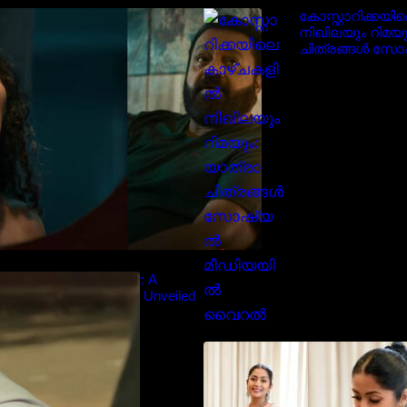
‘ജെഎസ്‌കെ’ ടീസർ പുറത്ത്;
കോസ്റ്റാറിക്കയ
വക്കീൽ വേഷത്തിൽ നിറഞ്ഞാടി
നിഖിലയും റിമയു
സുരേഷ് ഗോപി..
ചിത്രങ്ങൾ സ
മീഡിയയിൽ വ
diyan Chandhu – Teaser: A
Cinematic Extravaganza Unveiled
സാരിയിൽ സുന്
മലയിലകളുടെ പ
നവ്യാ നായർ| M
favourite actress