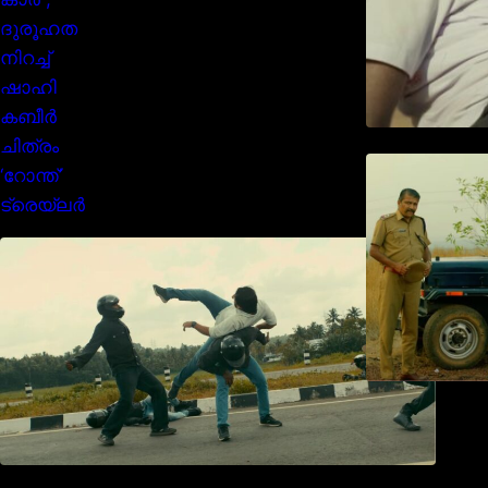
മമ്മൂക്കയുടെ മാസ്സ് ആക്ഷൻ
രംഗങ്ങളിൽ ശ്രദ്ധ നേടി
ബസൂക്ക ട്രൈലർ