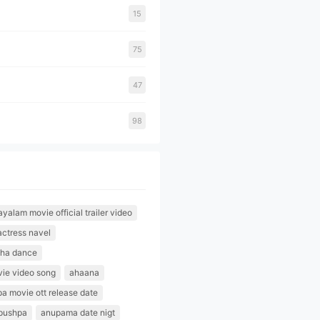
15
75
47
98
alam movie official trailer video
actress navel
tha dance
ie video song
ahaana
pa movie ott release date
pushpa
anupama date nigt