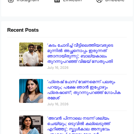
Recent Posts
‘കടം ചോദിച്ച് വീട്ടിലെത്തിയവരുടെ
മുന്നിൽ അച്ഛനൊപ്പം ഇരുന്നത്
ഞാനായിരുന്നു’; ബാല്യകാലം
തുറന്നുപറഞ്ഞ് വിജയ് സേതുപതി
July 16, 2026
‘ഫ്രെഷ് ഫേസ് വേണമെന്ന് പലരും
പറയും; പക്ഷേ ഞാൻ ഇപ്പോഴും
ഫ്രെഷാണ്’; തുറന്നുപറഞ്ഞ് ഗോപിക
രമേശ്
July 16, 2026
‘അവൻ പിന്നാലെ നടന്ന് ശല്യം
ചെയ്യും; ഒടുവിൽ കല്ലെടുത്ത്
എറിഞ്ഞു’; സ്കൂൾകാല അനുഭവം