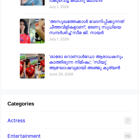
പങ്കുവെച്ച് കയാദു ലോഹർ
July 1, 2026
‘അസുഖത്തേക്കാൾ വേദനിപ്പിക്കുന്നത്
ചീത്തവിളികളാണ്’; രേണു സുധിയെ
സന്ദർശിച്ച് സീമ ജി. നായർ
July 1, 2026
‘ഓരോ റൊണാൾഡോ ആരാധകനും
കാത്തിരുന്ന നിമിഷം’; ‘സിയൂ’
ആഘോഷവുമായി അഞ്ജു കുര്യൻ
June 26, 2026
Categories
Actress
7
Entertainment
110