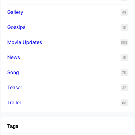
Gallery
49
Gossips
18
Movie Updates
583
News
15
Song
75
Teaser
47
Trailer
98
Tags