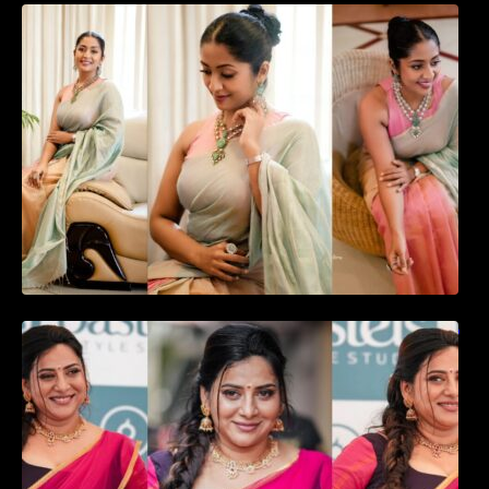
സാരിയിൽ സുന്ദരിയായി മലയിലകളുടെ
പ്രിയ താരം നവ്യാ നായർ| Malayalam
favourite actress Navya Nair cute in saree
ഉദ്ഘാടന വേദിയിൽ ആരാധരെ മയക്കുന്ന
തകർപ്പൻ ഡൻസുമായി അന്ന രാജൻ..