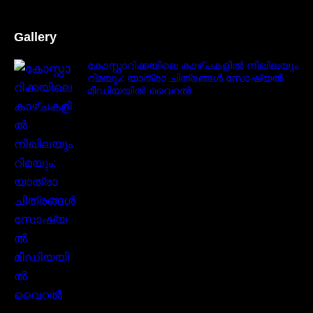
Gallery
കോസ്റ്റാറിക്കയിലെ കാഴ്ചകളിൽ നിഖിലയും
റിമയും: യാത്രാ ചിത്രങ്ങൾ സോഷ്യൽ
മീഡിയയിൽ വൈറൽ