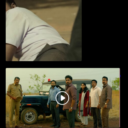
ധ്യാൻ ശ്രീനിവാസൻ നായകനായി
എത്തുന്ന “പാർട്നെർസ്” പ്രേക്ഷക ശ്രദ്ധ
നേടിയ ടീസർ കാണാം..