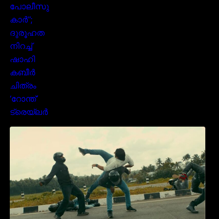
മമ്മൂക്കയുടെ മാസ്സ് ആക്ഷൻ രംഗങ്ങളിൽ
ശ്രദ്ധ നേടി ബസൂക്ക ട്രൈലർ