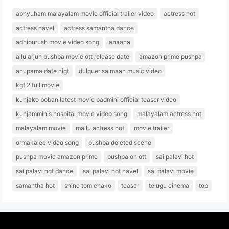
abhyuham malayalam movie official trailer video
actress hot
actress navel
actress samantha dance
adhipurush movie video song
ahaana
allu arjun pushpa movie ott release date
amazon prime pushpa
anupama date nigt
dulquer salmaan music video
kgf 2 full movie
kunjako boban latest movie padmini official teaser video
kunjamminis hospital movie video song
malayalam actress hot
malayalam movie
mallu actress hot
movie trailer
ormakalee video song
pushpa deleted scene
pushpa movie amazon prime
pushpa on ott
sai palavi hot
sai palavi hot dance
sai palavi hot navel
sai palavi movie
samantha hot
shine tom chako
teaser
telugu cinema
top