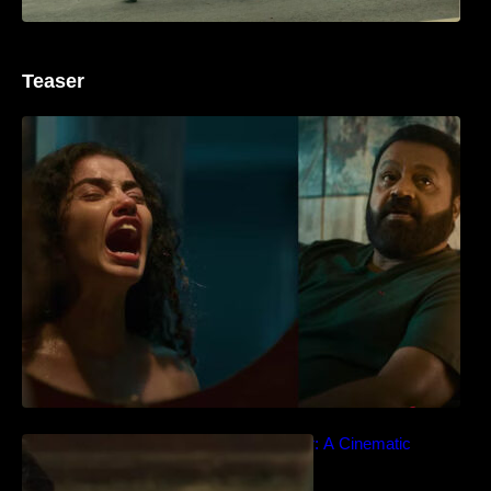
Teaser
‘ജെഎസ്‌കെ’ ടീസർ പുറത്ത്; വക്കീൽ
വേഷത്തിൽ നിറഞ്ഞാടി സുരേഷ് ഗോപി..
Idiyan Chandhu – Teaser: A Cinematic
Extravaganza Unveiled