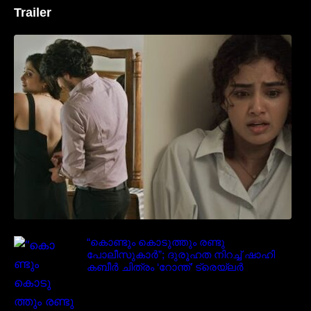
Trailer
‘മരീചിക’യുമായി അനുപമ പരമേശ്വരൻ;
മിസ്റ്ററി ത്രില്ലർ ട്രെയിലർ
വൈറലാകുന്നു..
“കൊണ്ടും കൊടുത്തും രണ്ടു
പോലീസുകാർ”; ദുരൂഹത നിറച്ച് ഷാഹി
കബീർ ചിത്രം ‘റോന്ത്’ ട്രെയ്‌ലർ