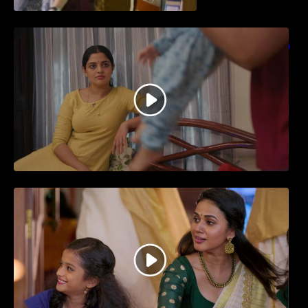
തിയേറ്ററിൽ വൻ വിജയമായി മുന്നേറിയ
ഗുരുവായൂർ അംബലനടയിൽ… വീഡിയോ
സോങ്ങ്..
ജനപ്രിയ നടൻ ദിലീപ് നയകമായി
എത്തുന്ന പവി കെയർ ടേക്കർ.. വീഡിയോ
സോംഗ്…