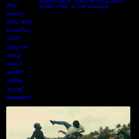
പോലീസുകാർ”; ദുരൂഹത നിറച്ച് ഷാഹി
കബീർ ചിത്രം ‘റോന്ത്’ ട്രെയ്‌ലർ
മമ്മൂക്കയുടെ മാസ്സ് ആക്ഷൻ രംഗങ്ങളിൽ
ശ്രദ്ധ നേടി ബസൂക്ക ട്രൈലർ