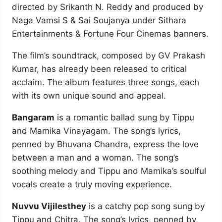
directed by Srikanth N. Reddy and produced by
Naga Vamsi S & Sai Soujanya under Sithara
Entertainments & Fortune Four Cinemas banners.
The film’s soundtrack, composed by GV Prakash
Kumar, has already been released to critical
acclaim. The album features three songs, each
with its own unique sound and appeal.
Bangaram
is a romantic ballad sung by Tippu
and Mamika Vinayagam. The song’s lyrics,
penned by Bhuvana Chandra, express the love
between a man and a woman. The song’s
soothing melody and Tippu and Mamika’s soulful
vocals create a truly moving experience.
Nuvvu Vijilesthey
is a catchy pop song sung by
Tippu and Chitra. The song’s lyrics, penned by