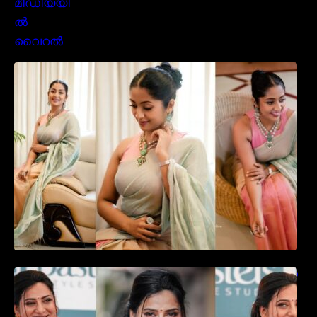
സാരിയിൽ സുന്ദരിയായി മലയിലകളുടെ
പ്രിയ താരം നവ്യാ നായർ| Malayalam
favourite actress Navya Nair cute in saree
ഉദ്ഘാടന വേദിയിൽ ആരാധരെ മയക്കുന്ന
തകർപ്പൻ ഡൻസുമായി അന്ന രാജൻ..