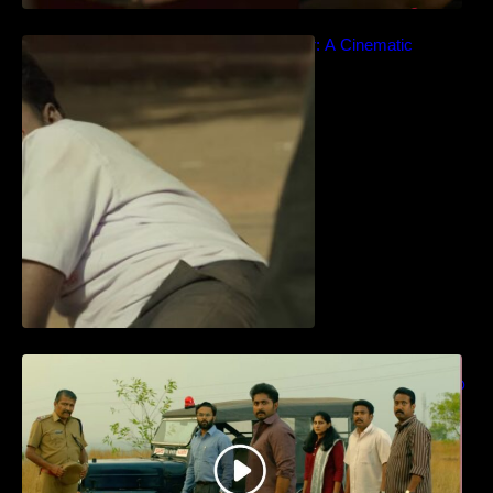
Idiyan Chandhu – Teaser: A Cinematic
Extravaganza Unveiled
ധ്യാൻ ശ്രീനിവാസൻ നായകനായി
എത്തുന്ന “പാർട്നെർസ്” പ്രേക്ഷക ശ്രദ്ധ
നേടിയ ടീസർ കാണാം..