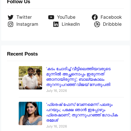
Follow Us
Twitter
YouTube
Facebook
Instagram
LinkedIn
Dribbble
Recent Posts
‘കടം ചോദിച്ച് വീട്ടിലെത്തിയവരുടെ
മുന്നിൽ അച്ഛനൊപ്പം ഇരുന്നത്
ഞാനായിരുന്നു’; ബാല്യകാലം
തുറന്നുപറഞ്ഞ് വിജയ് സേതുപതി
July 16, 2026
‘ഫ്രെഷ് ഫേസ് വേണമെന്ന് പലരും
പറയും; പക്ഷേ ഞാൻ ഇപ്പോഴും
ഫ്രെഷാണ്’; തുറന്നുപറഞ്ഞ് ഗോപിക
രമേശ്
July 16, 2026