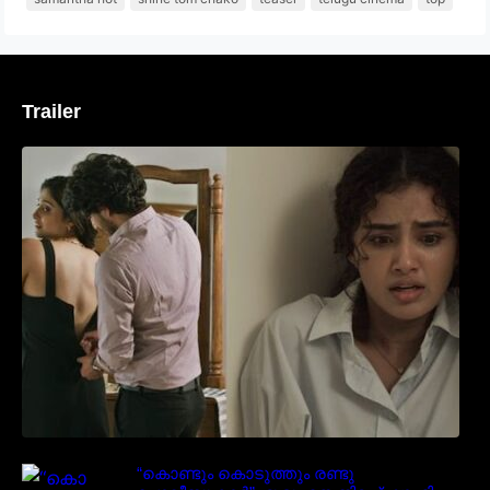
Trailer
‘മരീചിക’യുമായി അനുപമ പരമേശ്വരൻ;
മിസ്റ്ററി ത്രില്ലർ ട്രെയിലർ
വൈറലാകുന്നു..
“കൊണ്ടും കൊടുത്തും രണ്ടു