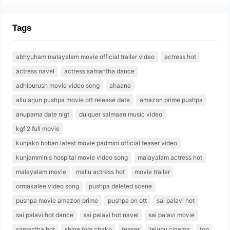
Tags
abhyuham malayalam movie official trailer video
actress hot
actress navel
actress samantha dance
adhipurush movie video song
ahaana
allu arjun pushpa movie ott release date
amazon prime pushpa
anupama date nigt
dulquer salmaan music video
kgf 2 full movie
kunjako boban latest movie padmini official teaser video
kunjamminis hospital movie video song
malayalam actress hot
malayalam movie
mallu actress hot
movie trailer
ormakalee video song
pushpa deleted scene
pushpa movie amazon prime
pushpa on ott
sai palavi hot
sai palavi hot dance
sai palavi hot navel
sai palavi movie
samantha hot
shine tom chako
teaser
telugu cinema
top