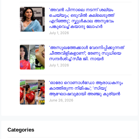
‘അവൻ പിന്നാലെ നടന്ന് ശല്യം
ചെയ്യും; ഒടുവിൽ കല്ലെടുത്ത്
എറിഞ്ഞു’; സ്കൂൾകാല അനുഭവം
പങ്കുവെച്ച് കയാദു ലോഹർ
July 1, 2026
‘അസുഖത്തേക്കാൾ വേദനിപ്പിക്കുന്നത്
ചീത്തവിളികളാണ്’; രേണു സുധിയെ
സന്ദർശിച്ച് സീമ ജി. നായർ
July 1, 2026
‘ഓരോ റൊണാൾഡോ ആരാധകനും
കാത്തിരുന്ന നിമിഷം’; ‘സിയൂ’
ആഘോഷവുമായി അഞ്ജു കുര്യൻ
June 26, 2026
Categories