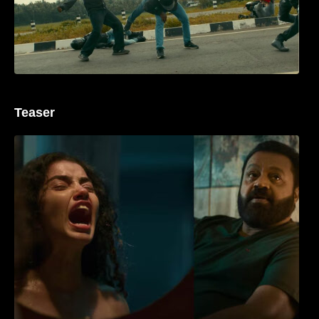
Teaser
‘ജെഎസ്‌കെ’ ടീസർ പുറത്ത്; വക്കീൽ
വേഷത്തിൽ നിറഞ്ഞാടി സുരേഷ് ഗോപി..