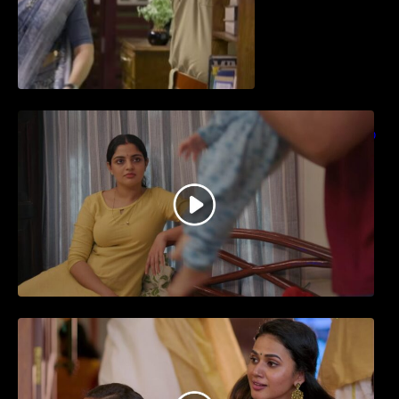
തിയേറ്ററിൽ വൻ വിജയമായി മുന്നേറിയ
ഗുരുവായൂർ അംബലനടയിൽ… വീഡിയോ
സോങ്ങ്..
ജനപ്രിയ നടൻ ദിലീപ് നയകമായി
എത്തുന്ന പവി കെയർ ടേക്കർ.. വീഡിയോ
സോംഗ്…