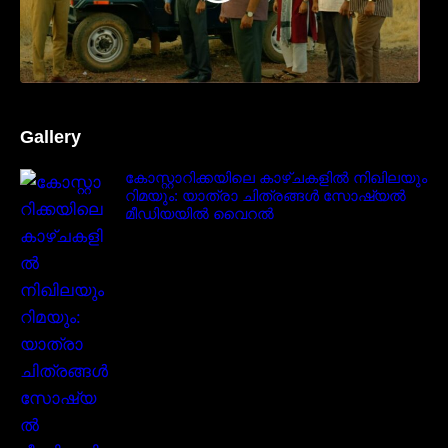
Gallery
കോസ്റ്റാറിക്കയിലെ കാഴ്ചകളിൽ നിഖിലയും
റിമയും: യാത്രാ ചിത്രങ്ങൾ സോഷ്യൽ
മീഡിയയിൽ വൈറൽ