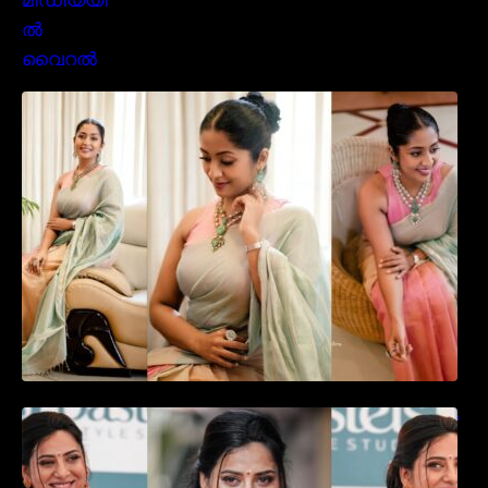
സാരിയിൽ സുന്ദരിയായി മലയിലകളുടെ
പ്രിയ താരം നവ്യാ നായർ| Malayalam
favourite actress Navya Nair cute in saree
ഉദ്ഘാടന വേദിയിൽ ആരാധരെ മയക്കുന്ന
തകർപ്പൻ ഡൻസുമായി അന്ന രാജൻ..