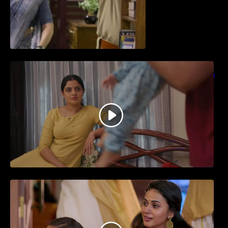
തിയേറ്ററിൽ വൻ വിജയമായി മുന്നേറിയ
ഗുരുവായൂർ അംബലനടയിൽ… വീഡിയോ
സോങ്ങ്..
ജനപ്രിയ നടൻ ദിലീപ് നയകമായി
എത്തുന്ന പവി കെയർ ടേക്കർ.. വീഡിയോ
സോംഗ്…