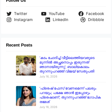
Follow Us
Twitter
YouTube
Facebook
Instagram
LinkedIn
Dribbble
Recent Posts
‘കടം ചോദിച്ച് വീട്ടിലെത്തിയവരുടെ
മുന്നിൽ അച്ഛനൊപ്പം ഇരുന്നത്
ഞാനായിരുന്നു’; ബാല്യകാലം
തുറന്നുപറഞ്ഞ് വിജയ് സേതുപതി
July 16, 2026
‘ഫ്രെഷ് ഫേസ് വേണമെന്ന് പലരും
പറയും; പക്ഷേ ഞാൻ ഇപ്പോഴും
ഫ്രെഷാണ്’; തുറന്നുപറഞ്ഞ് ഗോപിക
രമേശ്
July 16, 2026