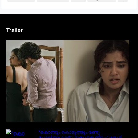
Trailer
‘മരീചിക’യുമായി അനുപമ പരമേശ്വരൻ;
മിസ്റ്ററി ത്രില്ലർ ട്രെയിലർ
വൈറലാകുന്നു..
“കൊണ്ടും കൊടുത്തും രണ്ടു
പോലീസുകാർ”; ദുരൂഹത നിറച്ച് ഷാഹി