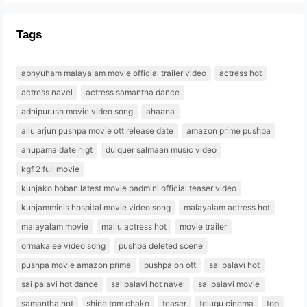
Tags
abhyuham malayalam movie official trailer video
actress hot
actress navel
actress samantha dance
adhipurush movie video song
ahaana
allu arjun pushpa movie ott release date
amazon prime pushpa
anupama date nigt
dulquer salmaan music video
kgf 2 full movie
kunjako boban latest movie padmini official teaser video
kunjamminis hospital movie video song
malayalam actress hot
malayalam movie
mallu actress hot
movie trailer
ormakalee video song
pushpa deleted scene
pushpa movie amazon prime
pushpa on ott
sai palavi hot
sai palavi hot dance
sai palavi hot navel
sai palavi movie
samantha hot
shine tom chako
teaser
telugu cinema
top