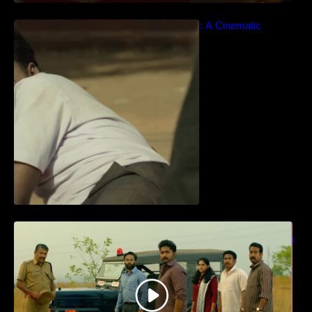
Idiyan Chandhu – Teaser: A Cinematic
Extravaganza Unveiled
ധ്യാൻ ശ്രീനിവാസൻ നായകനായി
എത്തുന്ന “പാർട്നെർസ്” പ്രേക്ഷക ശ്രദ്ധ
നേടിയ ടീസർ കാണാം..