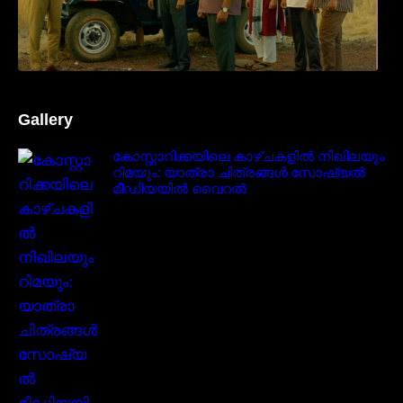
Gallery
കോസ്റ്റാറിക്കയിലെ കാഴ്ചകളിൽ നിഖിലയും
റിമയും: യാത്രാ ചിത്രങ്ങൾ സോഷ്യൽ
മീഡിയയിൽ വൈറൽ