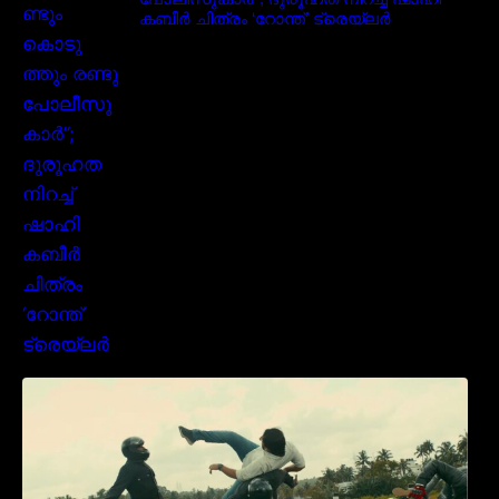
കബീർ ചിത്രം ‘റോന്ത്’ ട്രെയ്‌ലർ
മമ്മൂക്കയുടെ മാസ്സ് ആക്ഷൻ രംഗങ്ങളിൽ
ശ്രദ്ധ നേടി ബസൂക്ക ട്രൈലർ