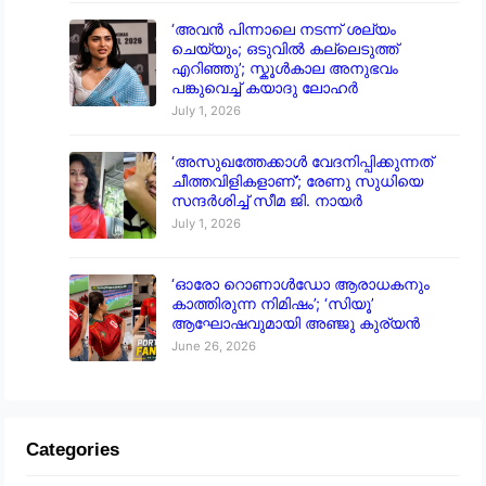
‘അവൻ പിന്നാലെ നടന്ന് ശല്യം
ചെയ്യും; ഒടുവിൽ കല്ലെടുത്ത്
എറിഞ്ഞു’; സ്കൂൾകാല അനുഭവം
പങ്കുവെച്ച് കയാദു ലോഹർ
July 1, 2026
‘അസുഖത്തേക്കാൾ വേദനിപ്പിക്കുന്നത്
ചീത്തവിളികളാണ്’; രേണു സുധിയെ
സന്ദർശിച്ച് സീമ ജി. നായർ
July 1, 2026
‘ഓരോ റൊണാൾഡോ ആരാധകനും
കാത്തിരുന്ന നിമിഷം’; ‘സിയൂ’
ആഘോഷവുമായി അഞ്ജു കുര്യൻ
June 26, 2026
Categories