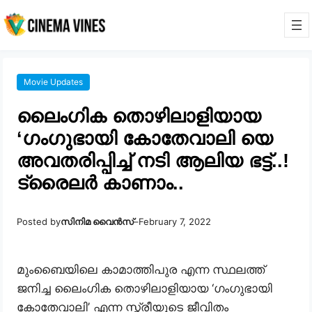
Movie Updates
ലൈംഗിക തൊഴിലാളിയായ
‘ഗംഗുഭായി കോതേവാലി യെ
അവതരിപ്പിച്ച് നടി ആലിയ ഭട്ട്..!
ട്രൈലർ കാണാം..
Posted by
സിനിമ വൈൻസ്
–
February 7, 2022
മുംബൈയിലെ കാമാത്തിപുര എന്ന സ്ഥലത്ത്
ജനിച്ച ലൈംഗിക തൊഴിലാളിയായ ‘ഗംഗുഭായി
കോതേവാലി’ എന്ന സ്ത്രീയുടെ ജീവിതം