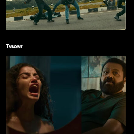
Teaser
‘ജെഎസ്‌കെ’ ടീസർ പുറത്ത്; വക്കീൽ
വേഷത്തിൽ നിറഞ്ഞാടി സുരേഷ് ഗോപി..