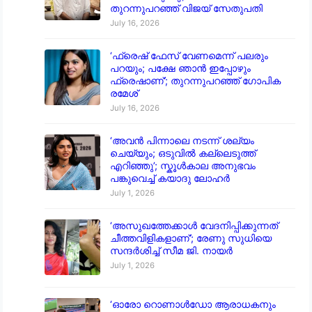
തുറന്നുപറഞ്ഞ് വിജയ് സേതുപതി
July 16, 2026
‘ഫ്രെഷ് ഫേസ് വേണമെന്ന് പലരും
പറയും; പക്ഷേ ഞാൻ ഇപ്പോഴും
ഫ്രെഷാണ്’; തുറന്നുപറഞ്ഞ് ഗോപിക
രമേശ്
July 16, 2026
‘അവൻ പിന്നാലെ നടന്ന് ശല്യം
ചെയ്യും; ഒടുവിൽ കല്ലെടുത്ത്
എറിഞ്ഞു’; സ്കൂൾകാല അനുഭവം
പങ്കുവെച്ച് കയാദു ലോഹർ
July 1, 2026
‘അസുഖത്തേക്കാൾ വേദനിപ്പിക്കുന്നത്
ചീത്തവിളികളാണ്’; രേണു സുധിയെ
സന്ദർശിച്ച് സീമ ജി. നായർ
July 1, 2026
‘ഓരോ റൊണാൾഡോ ആരാധകനും