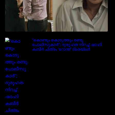
“കൊണ്ടും കൊടുത്തും രണ്ടു
പോലീസുകാർ”; ദുരൂഹത നിറച്ച് ഷാഹി
കബീർ ചിത്രം ‘റോന്ത്’ ട്രെയ്‌ലർ