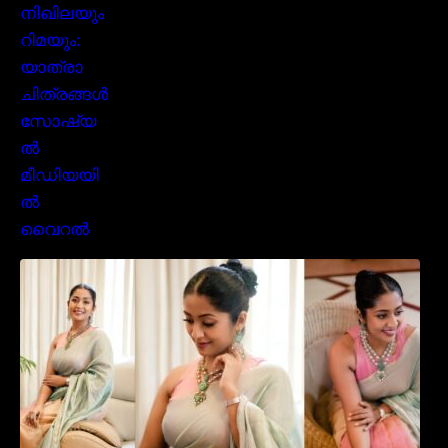
സാരിയിൽ സുന്ദരിയായി മലയിലകളുടെ
പ്രിയ താരം നവ്യാ നായർ| Malayalam
favourite actress Navya Nair cute in saree