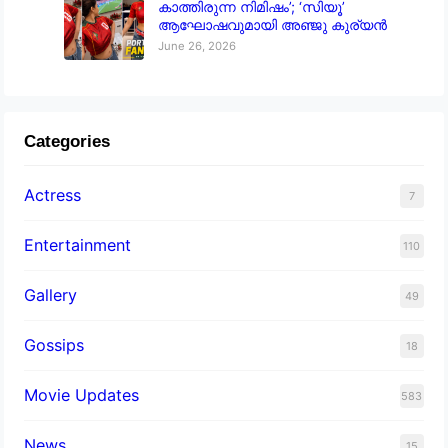
കാത്തിരുന്ന നിമിഷം’; ‘സിയൂ’
ആഘോഷവുമായി അഞ്ജു കുര്യൻ
June 26, 2026
Categories
Actress
7
Entertainment
110
Gallery
49
Gossips
18
Movie Updates
583
News
15