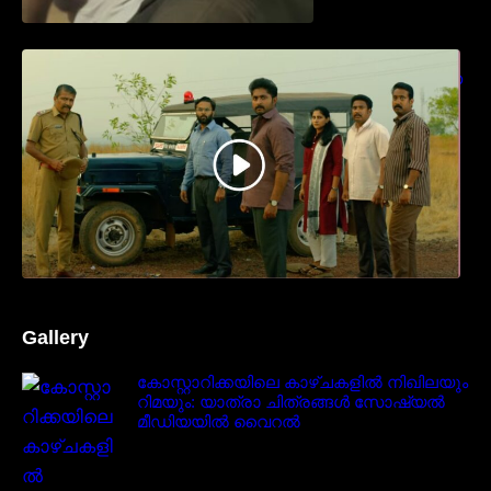
ധ്യാൻ ശ്രീനിവാസൻ നായകനായി
എത്തുന്ന “പാർട്നെർസ്” പ്രേക്ഷക ശ്രദ്ധ
നേടിയ ടീസർ കാണാം..
Gallery
കോസ്റ്റാറിക്കയിലെ കാഴ്ചകളിൽ നിഖിലയും
റിമയും: യാത്രാ ചിത്രങ്ങൾ സോഷ്യൽ
മീഡിയയിൽ വൈറൽ