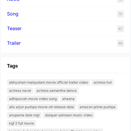
Song
75
Teaser
47
Trailer
98
Tags
abhyuham malayalam movie official trailer video
actress hot
actress navel
actress samantha dance
adhipurush movie video song
ahaana
allu arjun pushpa movie ott release date
amazon prime pushpa
anupama date nigt
dulquer salmaan music video
kgf 2 full movie