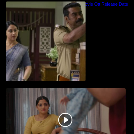
Blockbuster Thalavan Movie Ott Release Date
– Video Song Release
തിയേറ്ററിൽ വൻ വിജയമായി മുന്നേറിയ
ഗുരുവായൂർ അംബലനടയിൽ… വീഡിയോ
സോങ്ങ്..