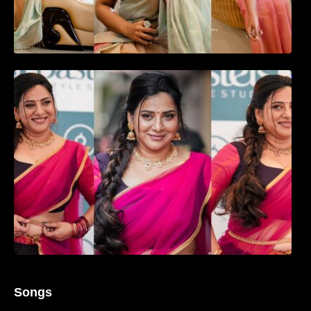
ഉദ്ഘാടന വേദിയിൽ ആരാധരെ മയക്കുന്ന
തകർപ്പൻ ഡൻസുമായി അന്ന രാജൻ..
Songs