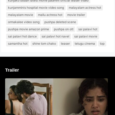
kunjako boban latest movie padmini official teaser video
kunjamminis hospital movie video song
malayalam actress hot
malayalam movie
mallu actress hot
movie trailer
ormakalee video song
pushpa deleted scene
pushpa movie amazon prime
pushpa on ott
sai palavi hot
sai palavi hot dance
sai palavi hot navel
sai palavi movie
samantha hot
shine tom chako
teaser
telugu cinema
top
Trailer
‘മരീചിക’യുമായി അനുപമ പരമേശ്വരൻ;
മിസ്റ്ററി ത്രില്ലർ ട്രെയിലർ
വൈറലാകുന്നു..