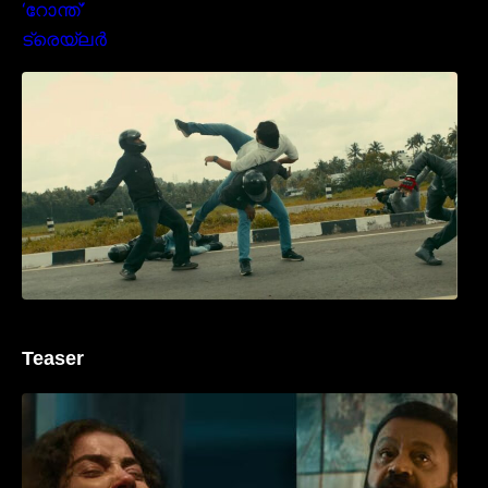
മമ്മൂക്കയുടെ മാസ്സ് ആക്ഷൻ രംഗങ്ങളിൽ
ശ്രദ്ധ നേടി ബസൂക്ക ട്രൈലർ
Teaser
‘ജെഎസ്‌കെ’ ടീസർ പുറത്ത്; വക്കീൽ
വേഷത്തിൽ നിറഞ്ഞാടി സുരേഷ് ഗോപി..