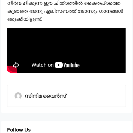
നിർവഹിക്കുന്ന ഈ ചിത്രത്തിൽ കൈതപ്രത്തെ
കൂടാതെ അനു എലിസബത്ത് ജോസും ഗാനങ്ങൾ
ഒരുക്കിയിട്ടുണ്ട്.
സിനിമ വൈൻസ്
Follow Us