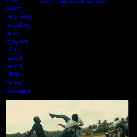
കബീർ ചിത്രം ‘റോന്ത്’ ട്രെയ്‌ലർ
മമ്മൂക്കയുടെ മാസ്സ് ആക്ഷൻ രംഗങ്ങളിൽ
ശ്രദ്ധ നേടി ബസൂക്ക ട്രൈലർ