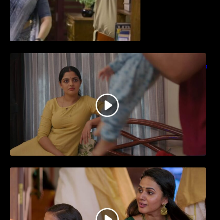
തിയേറ്ററിൽ വൻ വിജയമായി മുന്നേറിയ
ഗുരുവായൂർ അംബലനടയിൽ… വീഡിയോ
സോങ്ങ്..
ജനപ്രിയ നടൻ ദിലീപ് നയകമായി
എത്തുന്ന പവി കെയർ ടേക്കർ.. വീഡിയോ
സോംഗ്…