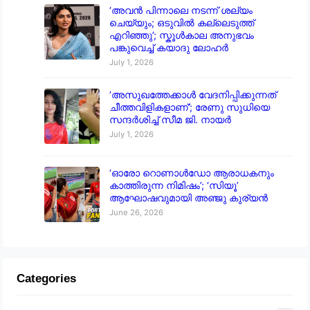
‘അവൻ പിന്നാലെ നടന്ന് ശല്യം
ചെയ്യും; ഒടുവിൽ കല്ലെടുത്ത്
എറിഞ്ഞു’; സ്കൂൾകാല അനുഭവം
പങ്കുവെച്ച് കയാദു ലോഹർ
July 1, 2026
‘അസുഖത്തേക്കാൾ വേദനിപ്പിക്കുന്നത്
ചീത്തവിളികളാണ്’; രേണു സുധിയെ
സന്ദർശിച്ച് സീമ ജി. നായർ
July 1, 2026
‘ഓരോ റൊണാൾഡോ ആരാധകനും
കാത്തിരുന്ന നിമിഷം’; ‘സിയൂ’
ആഘോഷവുമായി അഞ്ജു കുര്യൻ
June 26, 2026
Categories