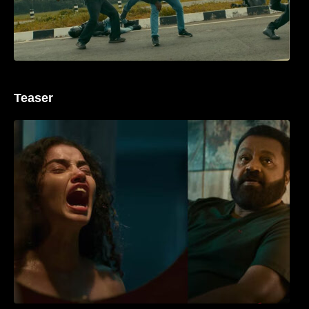
Teaser
‘ജെഎസ്‌കെ’ ടീസർ പുറത്ത്; വക്കീൽ
വേഷത്തിൽ നിറഞ്ഞാടി സുരേഷ് ഗോപി..