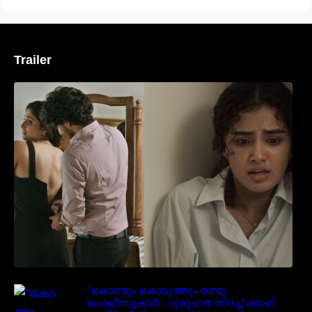
Trailer
‘മരീചിക’യുമായി അനുപമ പരമേശ്വരൻ;
മിസ്റ്ററി ത്രില്ലർ ട്രെയിലർ
വൈറലാകുന്നു..
“കൊണ്ടും കൊടുത്തും രണ്ടു
പോലീസുകാർ”; ദുരൂഹത നിറച്ച് ഷാഹി