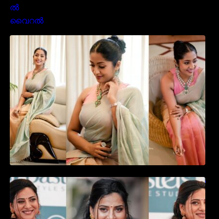
സാരിയിൽ സുന്ദരിയായി മലയിലകളുടെ
പ്രിയ താരം നവ്യാ നായർ| Malayalam
favourite actress Navya Nair cute in saree
ഉദ്ഘാടന വേദിയിൽ ആരാധരെ മയക്കുന്ന
തകർപ്പൻ ഡൻസുമായി അന്ന രാജൻ..