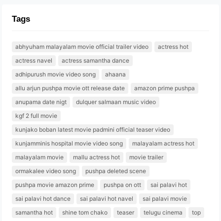
Tags
abhyuham malayalam movie official trailer video
actress hot
actress navel
actress samantha dance
adhipurush movie video song
ahaana
allu arjun pushpa movie ott release date
amazon prime pushpa
anupama date nigt
dulquer salmaan music video
kgf 2 full movie
kunjako boban latest movie padmini official teaser video
kunjamminis hospital movie video song
malayalam actress hot
malayalam movie
mallu actress hot
movie trailer
ormakalee video song
pushpa deleted scene
pushpa movie amazon prime
pushpa on ott
sai palavi hot
sai palavi hot dance
sai palavi hot navel
sai palavi movie
samantha hot
shine tom chako
teaser
telugu cinema
top