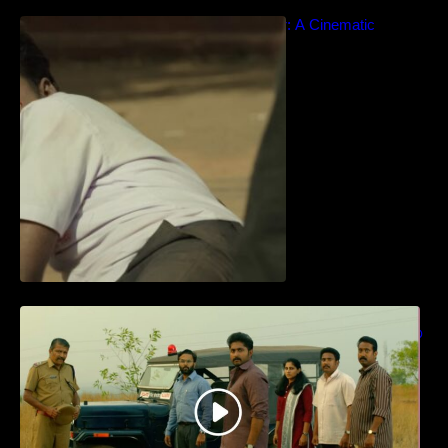
Idiyan Chandhu – Teaser: A Cinematic
Extravaganza Unveiled
ധ്യാൻ ശ്രീനിവാസൻ നായകനായി
എത്തുന്ന “പാർട്നെർസ്” പ്രേക്ഷക ശ്രദ്ധ
നേടിയ ടീസർ കാണാം..