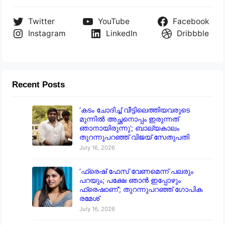
Twitter
YouTube
Facebook
Instagram
LinkedIn
Dribbble
Recent Posts
‘കടം ചോദിച്ച് വീട്ടിലെത്തിയവരുടെ
മുന്നിൽ അച്ഛനൊപ്പം ഇരുന്നത്
ഞാനായിരുന്നു’; ബാല്യകാലം
തുറന്നുപറഞ്ഞ് വിജയ് സേതുപതി
July 16, 2026
‘ഫ്രെഷ് ഫേസ് വേണമെന്ന് പലരും
പറയും; പക്ഷേ ഞാൻ ഇപ്പോഴും
ഫ്രെഷാണ്’; തുറന്നുപറഞ്ഞ് ഗോപിക
രമേശ്
July 16, 2026