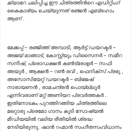
ക്യാമറ ചലിപ്പിച്ച ഈ ചിത്രത്തിൻറെ എഡിറ്റിംഗ്
കൈകാര്യം ചെയ്യുന്നത് രഞ്ജൻ എബ്രഹാം
ആണ് .
മേക്കപ്പ് – രഞ്ജിത്ത് അമ്പാടി, ആർട്ട് ഡയറക്ടർ –
അജയ് മാങ്ങാട്, കോസ്റ്റ്യൂം ഡിസൈനർ – സമീറ
സനീഷ്, പ്രൊഡക്ഷൻ കൺട്രോളർ – സഫി
അയുർ , ആക്ഷൻ – റൺ രവി , ഫെനിക്സ് പ്രഭു ,
അസോസിയേറ്റ് ഡയറക്ടർ – ബിജേഷ്
നാരായണൻ , രാമചന്ദ്രൻ പൊയ്ല്ലൂർ
എന്നിവരാണ് മറ്റ് അണിയറ പ്രവർത്തകർ .
ഇതിനോടകം പുറത്തിറങ്ങിയ ചിത്രത്തിലെ
മറ്റൊരു പ്രെമോ ഗാനം കൂടി സോഷ്യൽ
മീഡിയയിൽ വലിയ രീതിയിൽ ശ്രദ്ധ
നേടിയിരുന്നു. ഷാൻ റഹ്മാൻ സംഗീതസംവിധാനം