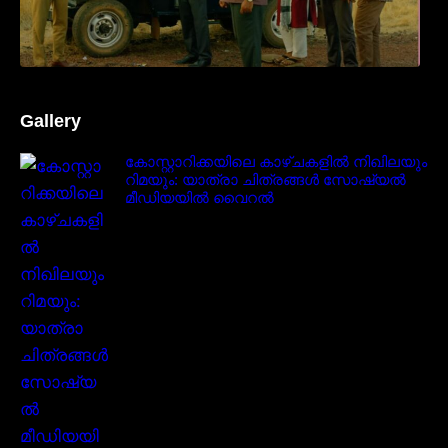
Gallery
കോസ്റ്റാറിക്കയിലെ കാഴ്ചകളിൽ നിഖിലയും
റിമയും: യാത്രാ ചിത്രങ്ങൾ സോഷ്യൽ
മീഡിയയിൽ വൈറൽ