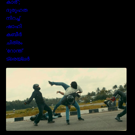
മമ്മൂക്കയുടെ മാസ്സ് ആക്ഷൻ രംഗങ്ങളിൽ
ശ്രദ്ധ നേടി ബസൂക്ക ട്രൈലർ