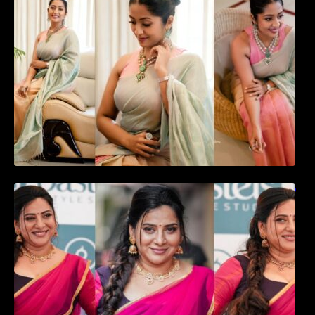
favourite actress Navya Nair cute in saree
ഉദ്ഘാടന വേദിയിൽ ആരാധരെ മയക്കുന്ന
തകർപ്പൻ ഡൻസുമായി അന്ന രാജൻ..