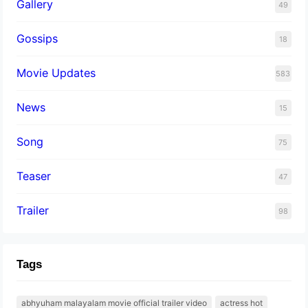
Gallery
49
Gossips
18
Movie Updates
583
News
15
Song
75
Teaser
47
Trailer
98
Tags
abhyuham malayalam movie official trailer video
actress hot