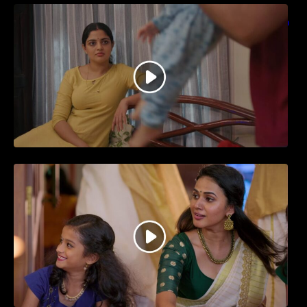
തിയേറ്ററിൽ വൻ വിജയമായി മുന്നേറിയ
ഗുരുവായൂർ അംബലനടയിൽ… വീഡിയോ
സോങ്ങ്..
ജനപ്രിയ നടൻ ദിലീപ് നയകമായി
എത്തുന്ന പവി കെയർ ടേക്കർ.. വീഡിയോ
സോംഗ്…