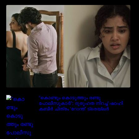
‘മരീചിക’യുമായി അനുപമ പരമേശ്വരൻ;
മിസ്റ്ററി ത്രില്ലർ ട്രെയിലർ
വൈറലാകുന്നു..
“കൊണ്ടും കൊടുത്തും രണ്ടു
പോലീസുകാർ”; ദുരൂഹത നിറച്ച് ഷാഹി
കബീർ ചിത്രം ‘റോന്ത്’ ട്രെയ്‌ലർ