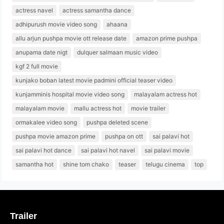
actress navel
actress samantha dance
adhipurush movie video song
ahaana
allu arjun pushpa movie ott release date
amazon prime pushpa
anupama date nigt
dulquer salmaan music video
kgf 2 full movie
kunjako boban latest movie padmini official teaser video
kunjamminis hospital movie video song
malayalam actress hot
malayalam movie
mallu actress hot
movie trailer
ormakalee video song
pushpa deleted scene
pushpa movie amazon prime
pushpa on ott
sai palavi hot
sai palavi hot dance
sai palavi hot navel
sai palavi movie
samantha hot
shine tom chako
teaser
telugu cinema
top
Trailer