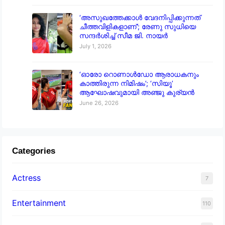
‘അസുഖത്തേക്കാൾ വേദനിപ്പിക്കുന്നത്
ചീത്തവിളികളാണ്’; രേണു സുധിയെ
സന്ദർശിച്ച് സീമ ജി. നായർ
July 1, 2026
‘ഓരോ റൊണാൾഡോ ആരാധകനും
കാത്തിരുന്ന നിമിഷം’; ‘സിയൂ’
ആഘോഷവുമായി അഞ്ജു കുര്യൻ
June 26, 2026
Categories
Actress
7
Entertainment
110