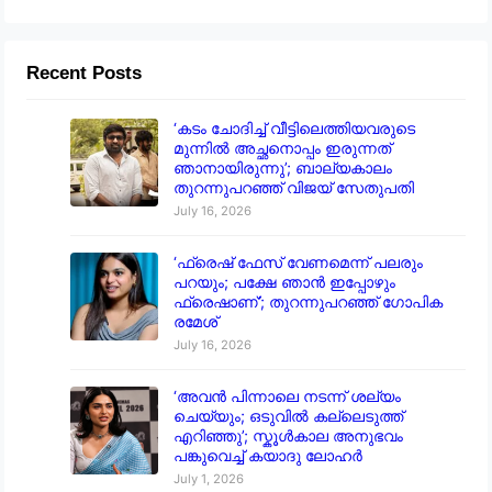
Recent Posts
‘കടം ചോദിച്ച് വീട്ടിലെത്തിയവരുടെ
മുന്നിൽ അച്ഛനൊപ്പം ഇരുന്നത്
ഞാനായിരുന്നു’; ബാല്യകാലം
തുറന്നുപറഞ്ഞ് വിജയ് സേതുപതി
July 16, 2026
‘ഫ്രെഷ് ഫേസ് വേണമെന്ന് പലരും
പറയും; പക്ഷേ ഞാൻ ഇപ്പോഴും
ഫ്രെഷാണ്’; തുറന്നുപറഞ്ഞ് ഗോപിക
രമേശ്
July 16, 2026
‘അവൻ പിന്നാലെ നടന്ന് ശല്യം
ചെയ്യും; ഒടുവിൽ കല്ലെടുത്ത്
എറിഞ്ഞു’; സ്കൂൾകാല അനുഭവം
പങ്കുവെച്ച് കയാദു ലോഹർ
July 1, 2026