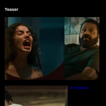
Teaser
‘ജെഎസ്‌കെ’ ടീസർ പുറത്ത്; വക്കീൽ
വേഷത്തിൽ നിറഞ്ഞാടി സുരേഷ് ഗോപി..
Idiyan Chandhu – Teaser: A Cinematic
Extravaganza Unveiled