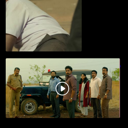
ധ്യാൻ ശ്രീനിവാസൻ നായകനായി
എത്തുന്ന “പാർട്നെർസ്” പ്രേക്ഷക ശ്രദ്ധ
നേടിയ ടീസർ കാണാം..