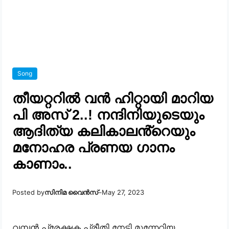
Song
തീയറ്ററിൽ വൻ ഹിറ്റായി മാറിയ
പി അസ് 2..! നന്ദിനിയുടെയും
ആദിത്യ കലികാലൻ്റെയും
മനോഹര പ്രണയ ഗാനം
കാണാം..
Posted by
സിനിമ വൈൻസ്
–
May 27, 2023
വമ്പൻ പ്രേക്ഷക പ്രീതി നേടി മുന്നേറിയ