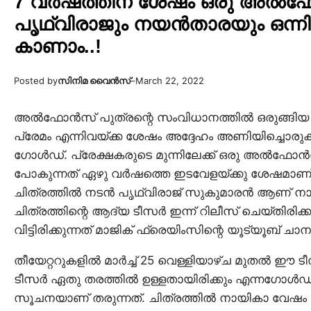
7 വർഷത്തിന് ശേഷം ഒരു അൽഫോ
പൃഥ്വിരാജും നയൻതാരയും ഒന്നി
കാണാം..!
Posted by
സിനിമ വൈൻസ്
–
March 22, 2022
അൽഫോൻസ് പുത്രന്റെ സംവിധാനത്തിൽ ഒരുങ്ങിയ സൂപ
പ്രേമം എന്നിവയ്ക്ക ശേഷം അദ്ദേഹം അണിയിച്ചൊരുക്ക
ഗോൾഡ്. പ്രേക്ഷകരുടെ മുന്നിലേക്ക് ഒരു അൽഫോൻ
പോകുന്നത് ഏഴു വർഷത്തെ ഇടവേളയ്ക്കു ശേഷമാണ്
ചിത്രത്തിൽ നടൻ പൃഥ്വിരാജ് സുകുമാരൻ ആണ് ന
ചിത്രത്തിന്റെ ആദ്യ ടീസർ ഇന്ന് റിലീസ് ചെയ്തിരി
വിട്ടിരിക്കുന്നത് മാജിക് ഫ്രെയിംസിന്റെ യൂട്യൂബ് ച
തീയേറ്ററുകളിൽ മാർച്ച് 25 വെള്ളിയാഴ്ച മുതൽ ഈ ടീസർ 
ടീസർ ഏതു തരത്തിൽ ഉള്ളതായിരിക്കും എന്നഗോൾഡ് എ
സൂചനയാണ് തരുന്നത്. ചിത്രത്തിൽ നായികാ വേഷം അ