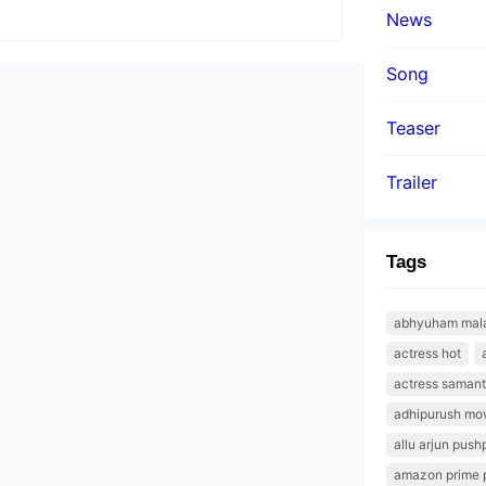
News
Song
Teaser
Trailer
Tags
abhyuham malay
actress hot
actress saman
adhipurush mov
allu arjun push
amazon prime 