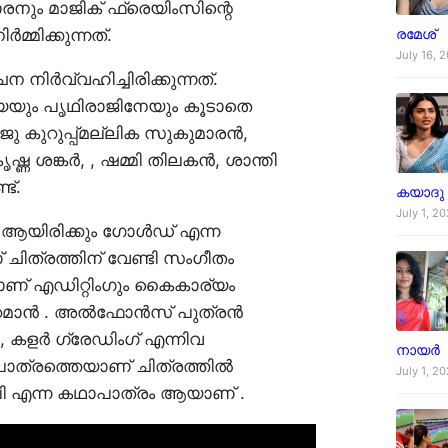
രനും മാജിക് ഫ്രെയിംസിന്റെ
രമേശ്
മ്മിക്കുന്നത്.
July 16, 
ിർവ്വഹിച്ചിരിക്കുന്നത്.
േയും പൃഥിരാജിനേയും കൂടാതെ
ു കുറുപ്പ്മല്ലിക സുകുമാരൻ,
ണ ശങ്കർ, , ഷമ്മി തിലകൻ, ശാന്തി
ട്.
കയാദു
July 1, 2
 ആയിരിക്കും ഗോൾഡ് എന്ന
ചിത്രത്തിന് വേണ്ടി സംഗീതം
ാണ് എഡിറ്റിംഗും കൈകാര്യം
്യാമറമാൻ . അൽഫോൻസ് പുത്രൻ
 കളർ ഗ്രേഡിംഗ് എന്നിവ
നായർ
ഥാപാത്രത്തെയാണ് ചിത്രത്തിൽ
July 1, 2
ഗലി എന്ന കഥാപാത്രം ആയാണ് .