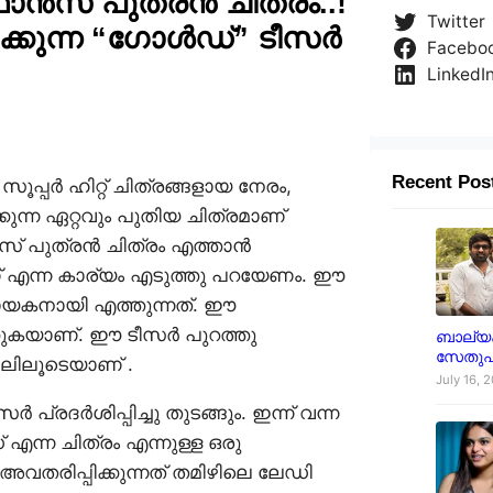
ൻസ് പുത്രൻ ചിത്രം..!
Twitter
ക്കുന്ന “ഗോൾഡ്” ടീസർ
Facebo
LinkedI
Recent Pos
്പർ ഹിറ്റ് ചിത്രങ്ങളായ നേരം,
ുന്ന ഏറ്റവും പുതിയ ചിത്രമാണ്
സ് പുത്രൻ ചിത്രം എത്താൻ
 എന്ന കാര്യം എടുത്തു പറയേണം. ഈ
ായകനായി എത്തുന്നത്. ഈ
ക്കുകയാണ്. ഈ ടീസർ പുറത്തു
ബാല്യക
സേതുപ
ാനലിലൂടെയാണ് .
July 16, 
പ്രദർശിപ്പിച്ചു തുടങ്ങും. ഇന്ന് വന്ന
ന്ന ചിത്രം എന്നുള്ള ഒരു
വതരിപ്പിക്കുന്നത് തമിഴിലെ ലേഡി