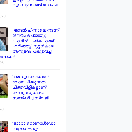
തുറന്നുപറഞ്ഞ് ഗോപിക
2026
‘അവൻ പിന്നാലെ നടന്ന്
ശല്യം ചെയ്യും;
ഒടുവിൽ കല്ലെടുത്ത്
എറിഞ്ഞു’; സ്കൂൾകാല
അനുഭവം പങ്കുവെച്ച്
 ലോഹർ
026
‘അസുഖത്തേക്കാൾ
വേദനിപ്പിക്കുന്നത്
ചീത്തവിളികളാണ്’;
രേണു സുധിയെ
സന്ദർശിച്ച് സീമ ജി.
026
‘ഓരോ റൊണാൾഡോ
ആരാധകനും