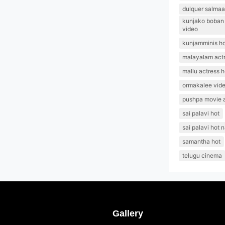
dulquer salmaa
kunjako boban l
video
kunjamminis ho
malayalam actr
mallu actress h
ormakalee vid
pushpa movie 
sai palavi hot
sai palavi hot 
samantha hot
telugu cinema
Gallery