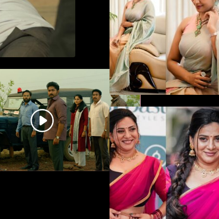
in saree
ധ്യാൻ ശ്രീനിവാസൻ
നായകനായി എത്തുന്ന
“പാർട്നെർസ്” പ്രേക്ഷക ശ്രദ്ധ
നേടിയ ടീസർ കാണാം..
ഉദ്ഘാടന വേദ
മയക്കുന്ന തകർപ
ഡൻസുമായി അന്