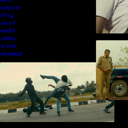
മമ്മൂക്കയുടെ മാസ്സ് ആക്ഷൻ
രംഗങ്ങളിൽ ശ്രദ്ധ നേടി
ബസൂക്ക ട്രൈലർ