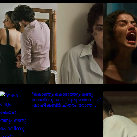
‘മരീചിക’യുമായി അനുപമ
പരമേശ്വരൻ; മിസ്റ്ററി ത്രില്ലർ
ട്രെയിലർ വൈറലാകുന്നു..
“കൊണ്ടും കൊടുത്തും രണ്ടു
I
പോലീസുകാർ”; ദുരൂഹത നിറച്ച്
ഷാഹി കബീർ ചിത്രം ‘റോന്ത്’
ട്രെയ്‌ലർ