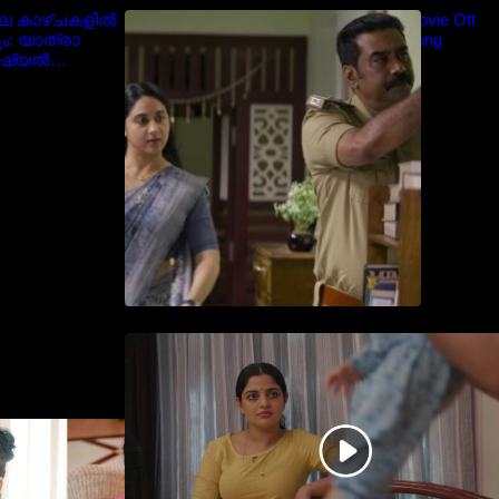
ിലെ കാഴ്ചകളിൽ
Blockbuster Thalavan Movie Ott
ം: യാത്രാ
Release Date – Video Song
ോഷ്യൽ
Release
ൈറൽ
തിയേറ്ററിൽ വൻ വിജയമായി
മുന്നേറിയ ഗുരുവായൂർ
അംബലനടയിൽ… വീഡിയോ
സോങ്ങ്..
ദരിയായി
്രിയ താരം
alayalam
 Navya Nair cute