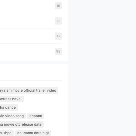
15
75
47
98
alam movie official trailer video
actress navel
tha dance
ie video song
ahaana
pa movie ott release date
pushpa
anupama date nigt