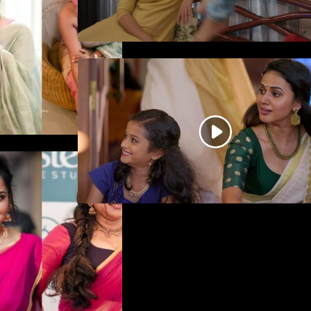
ജനപ്രിയ നടൻ ദിലീപ്
നയകമായി എത്തുന്ന പവി
കെയർ ടേക്കർ.. വീഡിയോ
സോംഗ്…
ിയിൽ ആരാധരെ
്പൻ
ന രാജൻ..