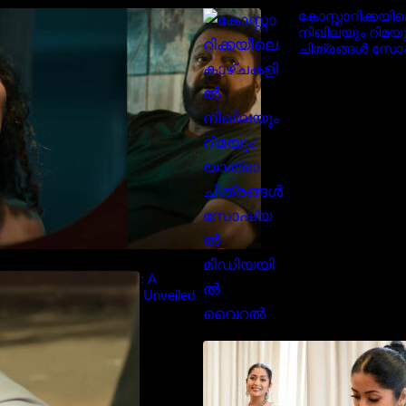
‘ജെഎസ്‌കെ’ ടീസർ പുറത്ത്;
കോസ്റ്റാറിക്കയ
വക്കീൽ വേഷത്തിൽ നിറഞ്ഞാടി
നിഖിലയും റിമയു
സുരേഷ് ഗോപി..
ചിത്രങ്ങൾ സ
മീഡിയയിൽ വ
diyan Chandhu – Teaser: A
Cinematic Extravaganza Unveiled
സാരിയിൽ സുന്
മലയിലകളുടെ പ
നവ്യാ നായർ| M
favourite actress