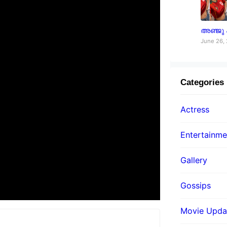
അഞ്ജു
June 26,
Categories
Actress
Entertainme
Gallery
Gossips
Movie Upda