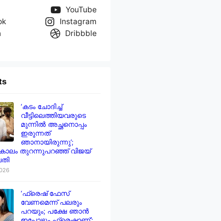
YouTube
ok
Instagram
n
Dribbble
ts
‘കടം ചോദിച്ച്
വീട്ടിലെത്തിയവരുടെ
മുന്നിൽ അച്ഛനൊപ്പം
ഇരുന്നത്
ഞാനായിരുന്നു’;
ാലം തുറന്നുപറഞ്ഞ് വിജയ്
തി
2026
‘ഫ്രെഷ് ഫേസ്
വേണമെന്ന് പലരും
പറയും; പക്ഷേ ഞാൻ
ഇപ്പോഴും ഫ്രെഷാണ്’;