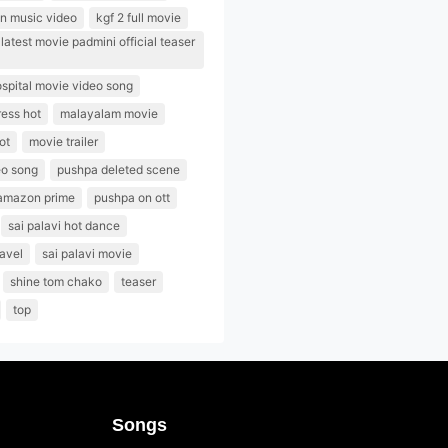
n music video
kgf 2 full movie
atest movie padmini official teaser
spital movie video song
ess hot
malayalam movie
ot
movie trailer
eo song
pushpa deleted scene
amazon prime
pushpa on ott
sai palavi hot dance
navel
sai palavi movie
shine tom chako
teaser
top
Songs