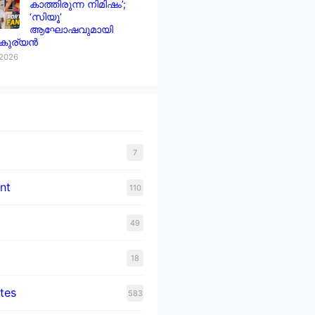
കാത്തിരുന്ന നിമിഷം’;
‘സിയൂ’
ആഘോഷവുമായി
 കുര്യൻ
 2026
7
nt
110
49
18
tes
583