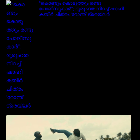
“കൊണ്ടും കൊടുത്തും രണ്ടു
പോലീസുകാർ”; ദുരൂഹത നിറച്ച് ഷാഹി
കബീർ ചിത്രം ‘റോന്ത്’ ട്രെയ്‌ലർ
മമ്മൂക്കയുടെ മാസ്സ് ആക്ഷൻ രംഗങ്ങളിൽ
ശ്രദ്ധ നേടി ബസൂക്ക ട്രൈലർ