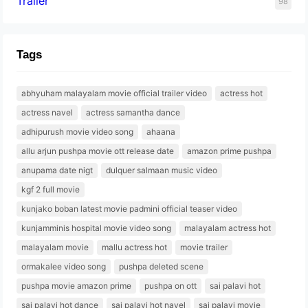
Trailer
98
Tags
abhyuham malayalam movie official trailer video
actress hot
actress navel
actress samantha dance
adhipurush movie video song
ahaana
allu arjun pushpa movie ott release date
amazon prime pushpa
anupama date nigt
dulquer salmaan music video
kgf 2 full movie
kunjako boban latest movie padmini official teaser video
kunjamminis hospital movie video song
malayalam actress hot
malayalam movie
mallu actress hot
movie trailer
ormakalee video song
pushpa deleted scene
pushpa movie amazon prime
pushpa on ott
sai palavi hot
sai palavi hot dance
sai palavi hot navel
sai palavi movie