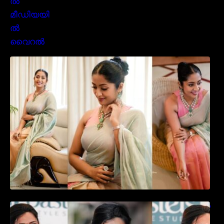
സാരിയിൽ സുന്ദരിയായി മലയിലകളുടെ
പ്രിയ താരം നവ്യാ നായർ| Malayalam
favourite actress Navya Nair cute in saree
ഉദ്ഘാടന വേദിയിൽ ആരാധരെ മയക്കുന്ന
തകർപ്പൻ ഡൻസുമായി അന്ന രാജൻ..