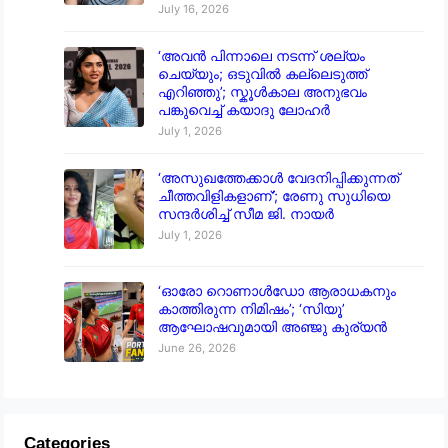
July 16, 2026
‘അവൻ പിന്നാലെ നടന്ന് ശല്യം
ചെയ്യും; ഒടുവിൽ കല്ലെടുത്ത്
എറിഞ്ഞു’; സ്കൂൾകാല അനുഭവം
പങ്കുവെച്ച് കയാദു ലോഹർ
July 1, 2026
‘അസുഖത്തേക്കാൾ വേദനിപ്പിക്കുന്നത്
ചീത്തവിളികളാണ്’; രേണു സുധിയെ
സന്ദർശിച്ച് സീമ ജി. നായർ
July 1, 2026
‘ഓരോ റൊണാൾഡോ ആരാധകനും
കാത്തിരുന്ന നിമിഷം’; ‘സിയൂ’
ആഘോഷവുമായി അഞ്ജു കുര്യൻ
June 26, 2026
Categories