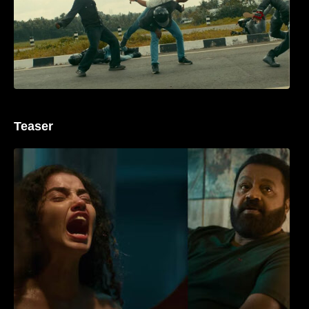
Teaser
‘ജെഎസ്‌കെ’ ടീസർ പുറത്ത്; വക്കീൽ
വേഷത്തിൽ നിറഞ്ഞാടി സുരേഷ് ഗോപി..