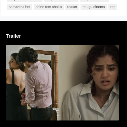
samantha hot
shine tom chako
teaser
telugu cinema
top
Trailer
‘മരീചിക’യുമായി അനുപമ പരമേശ്വരൻ;
മിസ്റ്ററി ത്രില്ലർ ട്രെയിലർ
വൈറലാകുന്നു..