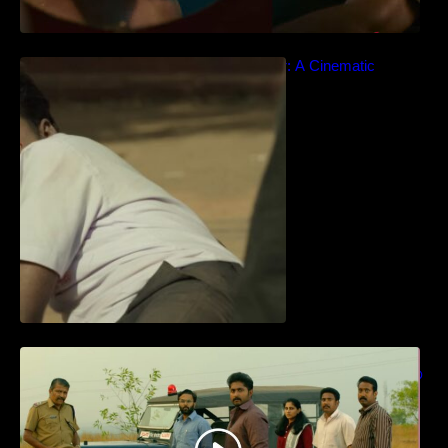
Idiyan Chandhu – Teaser: A Cinematic
Extravaganza Unveiled
ധ്യാൻ ശ്രീനിവാസൻ നായകനായി
എത്തുന്ന “പാർട്നെർസ്” പ്രേക്ഷക ശ്രദ്ധ
നേടിയ ടീസർ കാണാം..