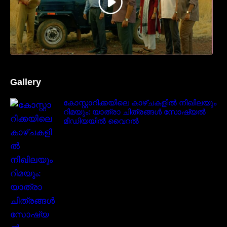
Gallery
കോസ്റ്റാറിക്കയിലെ കാഴ്ചകളിൽ നിഖിലയും
റിമയും: യാത്രാ ചിത്രങ്ങൾ സോഷ്യൽ
മീഡിയയിൽ വൈറൽ