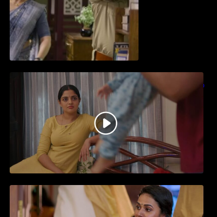
തിയേറ്ററിൽ വൻ വിജയമായി മുന്നേറിയ
ഗുരുവായൂർ അംബലനടയിൽ… വീഡിയോ
സോങ്ങ്..
ജനപ്രിയ നടൻ ദിലീപ് നയകമായി
എത്തുന്ന പവി കെയർ ടേക്കർ.. വീഡിയോ
സോംഗ്…