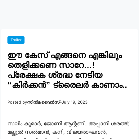
Trailer
ഈ കേസ് എങ്ങനെ എങ്കിലും
തെളിക്കണെ സാറേ…!
പ്രേക്ഷക ശ്രദ്ധ നേടിയ
“കിർക്കൻ” ട്രൈലർ കാണാം..
Posted by
സിനിമ വൈൻസ്
–
July 19, 2023
സലിം കുമാർ, ജോണി ആന്റണി, അപ്പാനി ശരത്ത്,
മല്ബൂൽ സൽമാൻ, കനി, വിജയരാഘവൻ,