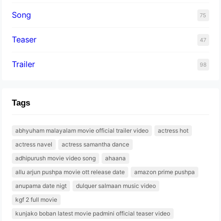
Song
75
Teaser
47
Trailer
98
Tags
abhyuham malayalam movie official trailer video
actress hot
actress navel
actress samantha dance
adhipurush movie video song
ahaana
allu arjun pushpa movie ott release date
amazon prime pushpa
anupama date nigt
dulquer salmaan music video
kgf 2 full movie
kunjako boban latest movie padmini official teaser video