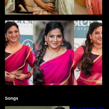
ഉദ്ഘാടന വേദിയിൽ ആരാധരെ മയക്കുന്ന
തകർപ്പൻ ഡൻസുമായി അന്ന രാജൻ..
Songs
Blockbuster Thalavan Movie Ott Release Date