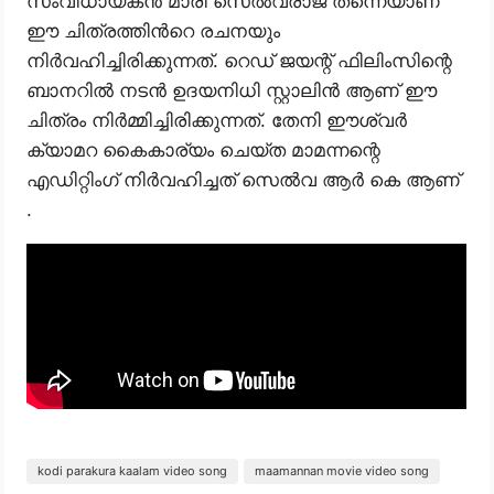
സംവിധായകൻ മാരി സെൽവരാജ് തന്നെയാണ്
ഈ ചിത്രത്തിൻറെ രചനയും
നിർവഹിച്ചിരിക്കുന്നത്. റെഡ് ജയന്റ് ഫിലിംസിന്റെ
ബാനറിൽ നടൻ ഉദയനിധി സ്റ്റാലിൻ ആണ് ഈ
ചിത്രം നിർമ്മിച്ചിരിക്കുന്നത്. തേനി ഈശ്വർ
ക്യാമറ കൈകാര്യം ചെയ്ത മാമന്നന്റെ
എഡിറ്റിംഗ് നിർവഹിച്ചത് സെൽവ ആർ കെ ആണ്
.
kodi parakura kaalam video song
maamannan movie video song