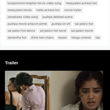
kunjamminis hospital movie video song
malayalam actress hot
malayalam movie
mallu actress hot
movie trailer
ormakalee video song
pushpa deleted scene
pushpa movie amazon prime
pushpa on ott
sai palavi hot
sai palavi hot dance
sai palavi hot navel
sai palavi movie
samantha hot
shine tom chako
teaser
telugu cinema
top
Trailer
‘മരീചിക’യുമായി അനുപമ പരമേശ്വരൻ;
മിസ്റ്ററി ത്രില്ലർ ട്രെയിലർ
വൈറലാകുന്നു..