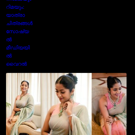
സാരിയിൽ സുന്ദരിയായി മലയിലകളുടെ
പ്രിയ താരം നവ്യാ നായർ| Malayalam
favourite actress Navya Nair cute in saree