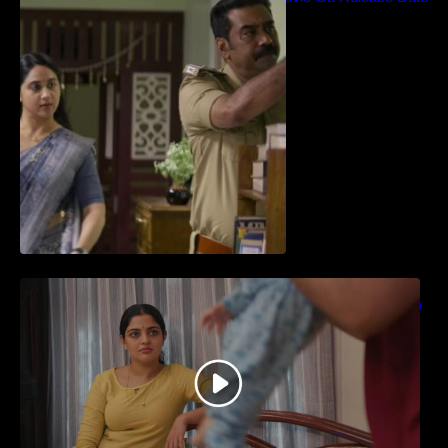
– Video Song Release
തിയേറ്ററിൽ വൻ വിജയമായി മുന്നേറിയ
ഗുരുവായൂർ അംബലനടയിൽ… വീഡിയോ
സോങ്ങ്..