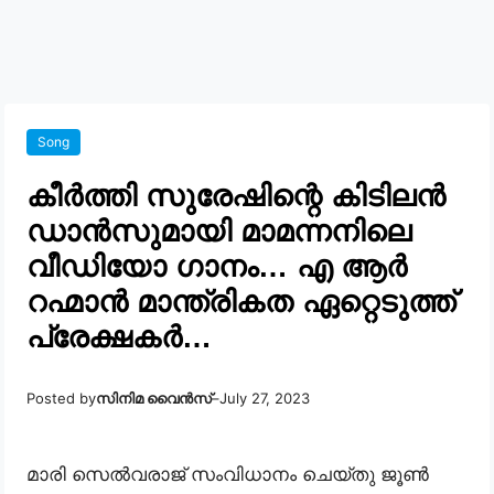
Song
കീർത്തി സുരേഷിന്റെ കിടിലൻ
ഡാൻസുമായി മാമന്നനിലെ
വീഡിയോ ഗാനം… എ ആർ
റഹ്മാൻ മാന്ത്രികത ഏറ്റെടുത്ത്
പ്രേക്ഷകർ…
Posted by
സിനിമ വൈൻസ്
–
July 27, 2023
മാരി സെൽവരാജ് സംവിധാനം ചെയ്തു ജൂൺ