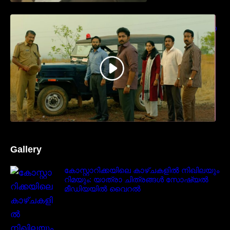
ധ്യാൻ ശ്രീനിവാസൻ നായകനായി
എത്തുന്ന “പാർട്നെർസ്” പ്രേക്ഷക ശ്രദ്ധ
നേടിയ ടീസർ കാണാം..
Gallery
കോസ്റ്റാറിക്കയിലെ കാഴ്ചകളിൽ നിഖിലയും
റിമയും: യാത്രാ ചിത്രങ്ങൾ സോഷ്യൽ
മീഡിയയിൽ വൈറൽ