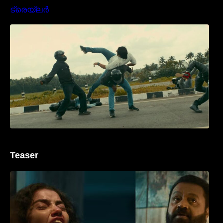
മമ്മൂക്കയുടെ മാസ്സ് ആക്ഷൻ രംഗങ്ങളിൽ
ശ്രദ്ധ നേടി ബസൂക്ക ട്രൈലർ
Teaser
‘ജെഎസ്‌കെ’ ടീസർ പുറത്ത്; വക്കീൽ
വേഷത്തിൽ നിറഞ്ഞാടി സുരേഷ് ഗോപി..