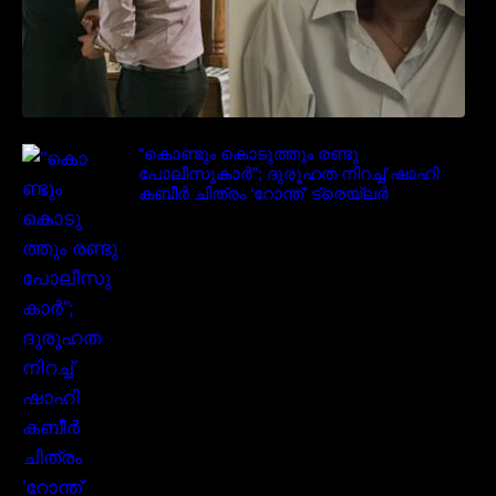
“കൊണ്ടും കൊടുത്തും രണ്ടു
പോലീസുകാർ”; ദുരൂഹത നിറച്ച് ഷാഹി
കബീർ ചിത്രം ‘റോന്ത്’ ട്രെയ്‌ലർ