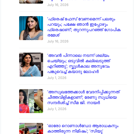
July 16, 2026
‘ഫ്രെഷ് ഫേസ് വേണമെന്ന് പലരും
പറയും; പക്ഷേ ഞാൻ ഇപ്പോഴും
ഫ്രെഷാണ്’; തുറന്നുപറഞ്ഞ് ഗോപിക
രമേശ്
July 16, 2026
‘അവൻ പിന്നാലെ നടന്ന് ശല്യം
ചെയ്യും; ഒടുവിൽ കല്ലെടുത്ത്
എറിഞ്ഞു’; സ്കൂൾകാല അനുഭവം
പങ്കുവെച്ച് കയാദു ലോഹർ
July 1, 2026
‘അസുഖത്തേക്കാൾ വേദനിപ്പിക്കുന്നത്
ചീത്തവിളികളാണ്’; രേണു സുധിയെ
സന്ദർശിച്ച് സീമ ജി. നായർ
July 1, 2026
‘ഓരോ റൊണാൾഡോ ആരാധകനും
കാത്തിരുന്ന നിമിഷം’; ‘സിയൂ’