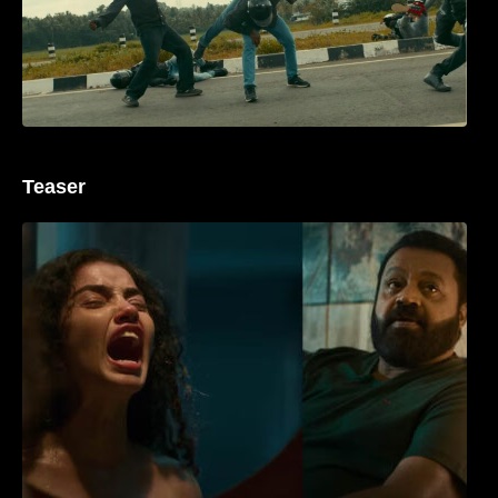
Teaser
‘ജെഎസ്‌കെ’ ടീസർ പുറത്ത്; വക്കീൽ
വേഷത്തിൽ നിറഞ്ഞാടി സുരേഷ് ഗോപി..