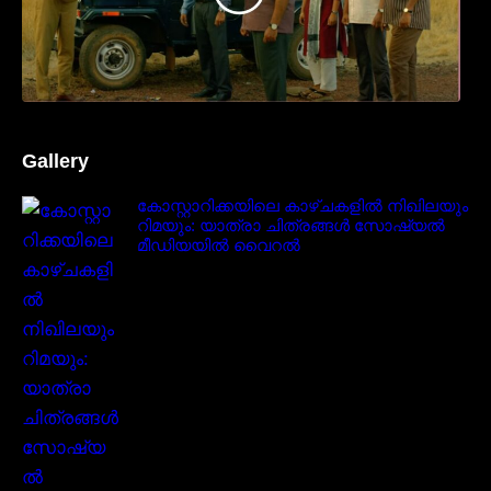
Gallery
കോസ്റ്റാറിക്കയിലെ കാഴ്ചകളിൽ നിഖിലയും
റിമയും: യാത്രാ ചിത്രങ്ങൾ സോഷ്യൽ
മീഡിയയിൽ വൈറൽ