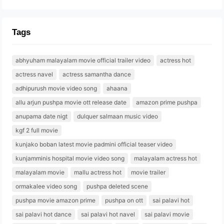
Tags
abhyuham malayalam movie official trailer video
actress hot
actress navel
actress samantha dance
adhipurush movie video song
ahaana
allu arjun pushpa movie ott release date
amazon prime pushpa
anupama date nigt
dulquer salmaan music video
kgf 2 full movie
kunjako boban latest movie padmini official teaser video
kunjamminis hospital movie video song
malayalam actress hot
malayalam movie
mallu actress hot
movie trailer
ormakalee video song
pushpa deleted scene
pushpa movie amazon prime
pushpa on ott
sai palavi hot
sai palavi hot dance
sai palavi hot navel
sai palavi movie