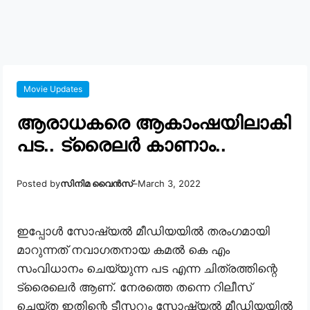
Movie Updates
ആരാധകരെ ആകാംഷയിലാകി
പട.. ട്രൈലർ കാണാം..
Posted by
സിനിമ വൈൻസ്
–
March 3, 2022
ഇപ്പോൾ സോഷ്യൽ മീഡിയയിൽ തരംഗമായി
മാറുന്നത് നവാഗതനായ കമൽ കെ എം
സംവിധാനം ചെയ്യുന്ന പട എന്ന ചിത്രത്തിന്റെ
ട്രൈലെർ ആണ്. നേരത്തെ തന്നെ റിലീസ്
ചെയ്ത ഇതിന്റെ ടീസറും സോഷ്യൽ മീഡിയയിൽ