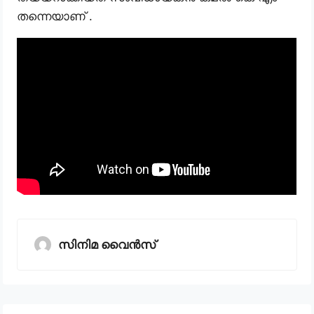
തന്നെയാണ് .
സിനിമ വൈൻസ്