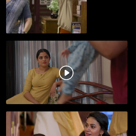
തിയേറ്ററിൽ വൻ വിജയമായി മുന്നേറിയ
ഗുരുവായൂർ അംബലനടയിൽ… വീഡിയോ
സോങ്ങ്..
ജനപ്രിയ നടൻ ദിലീപ് നയകമായി
എത്തുന്ന പവി കെയർ ടേക്കർ.. വീഡിയോ
സോംഗ്…