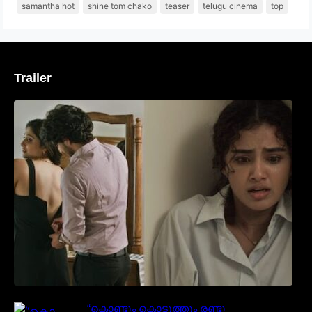
samantha hot
shine tom chako
teaser
telugu cinema
top
Trailer
‘മരീചിക’യുമായി അനുപമ പരമേശ്വരൻ;
മിസ്റ്ററി ത്രില്ലർ ട്രെയിലർ
വൈറലാകുന്നു..
“കൊണ്ടും കൊടുത്തും രണ്ടു