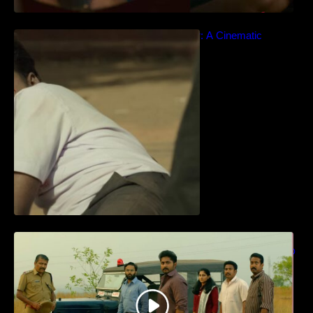
Idiyan Chandhu – Teaser: A Cinematic
Extravaganza Unveiled
ധ്യാൻ ശ്രീനിവാസൻ നായകനായി
എത്തുന്ന “പാർട്നെർസ്” പ്രേക്ഷക ശ്രദ്ധ
നേടിയ ടീസർ കാണാം..