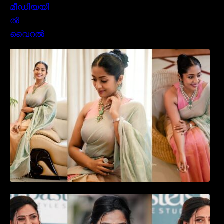
സാരിയിൽ സുന്ദരിയായി മലയിലകളുടെ
പ്രിയ താരം നവ്യാ നായർ| Malayalam
favourite actress Navya Nair cute in saree
ഉദ്ഘാടന വേദിയിൽ ആരാധരെ മയക്കുന്ന
തകർപ്പൻ ഡൻസുമായി അന്ന രാജൻ..