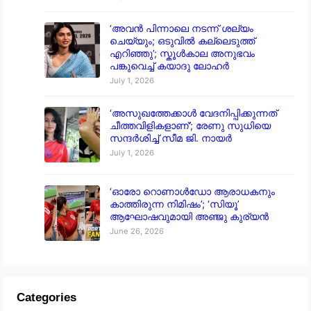
‘അവൻ പിന്നാലെ നടന്ന് ശല്യം
ചെയ്യും; ഒടുവിൽ കല്ലെടുത്ത്
എറിഞ്ഞു’; സ്കൂൾകാല അനുഭവം
പങ്കുവെച്ച് കയാദു ലോഹർ
July 1, 2026
‘അസുഖത്തേക്കാൾ വേദനിപ്പിക്കുന്നത്
ചീത്തവിളികളാണ്’; രേണു സുധിയെ
സന്ദർശിച്ച് സീമ ജി. നായർ
July 1, 2026
‘ഓരോ റൊണാൾഡോ ആരാധകനും
കാത്തിരുന്ന നിമിഷം’; ‘സിയൂ’
ആഘോഷവുമായി അഞ്ജു കുര്യൻ
June 26, 2026
Categories