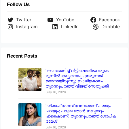
Follow Us
Twitter
YouTube
Facebook
Instagram
LinkedIn
Dribbble
Recent Posts
‘കടം ചോദിച്ച് വീട്ടിലെത്തിയവരുടെ
മുന്നിൽ അച്ഛനൊപ്പം ഇരുന്നത്
ഞാനായിരുന്നു’; ബാല്യകാലം
തുറന്നുപറഞ്ഞ് വിജയ് സേതുപതി
July 16, 2026
‘ഫ്രെഷ് ഫേസ് വേണമെന്ന് പലരും
പറയും; പക്ഷേ ഞാൻ ഇപ്പോഴും
ഫ്രെഷാണ്’; തുറന്നുപറഞ്ഞ് ഗോപിക
രമേശ്
July 16, 2026