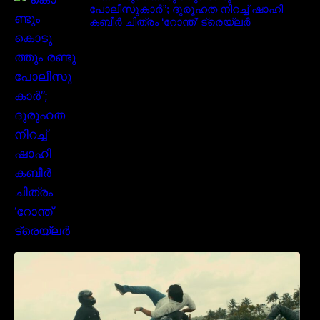
പോലീസുകാർ”; ദുരൂഹത നിറച്ച് ഷാഹി
കബീർ ചിത്രം ‘റോന്ത്’ ട്രെയ്‌ലർ
മമ്മൂക്കയുടെ മാസ്സ് ആക്ഷൻ രംഗങ്ങളിൽ
ശ്രദ്ധ നേടി ബസൂക്ക ട്രൈലർ