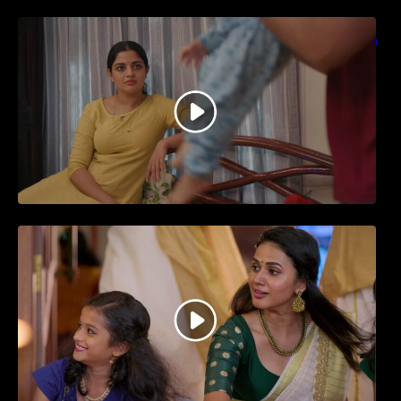
തിയേറ്ററിൽ വൻ വിജയമായി മുന്നേറിയ
ഗുരുവായൂർ അംബലനടയിൽ… വീഡിയോ
സോങ്ങ്..
ജനപ്രിയ നടൻ ദിലീപ് നയകമായി
എത്തുന്ന പവി കെയർ ടേക്കർ.. വീഡിയോ
സോംഗ്…