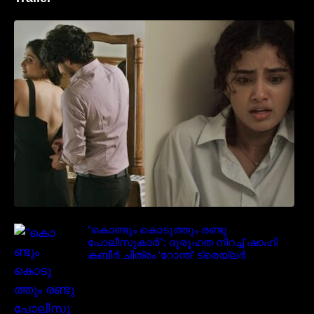
‘മരീചിക’യുമായി അനുപമ പരമേശ്വരൻ;
മിസ്റ്ററി ത്രില്ലർ ട്രെയിലർ
വൈറലാകുന്നു..
“കൊണ്ടും കൊടുത്തും രണ്ടു
പോലീസുകാർ”; ദുരൂഹത നിറച്ച് ഷാഹി
കബീർ ചിത്രം ‘റോന്ത്’ ട്രെയ്‌ലർ