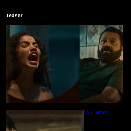
Teaser
‘ജെഎസ്‌കെ’ ടീസർ പുറത്ത്; വക്കീൽ
വേഷത്തിൽ നിറഞ്ഞാടി സുരേഷ് ഗോപി..
Idiyan Chandhu – Teaser: A Cinematic
Extravaganza Unveiled