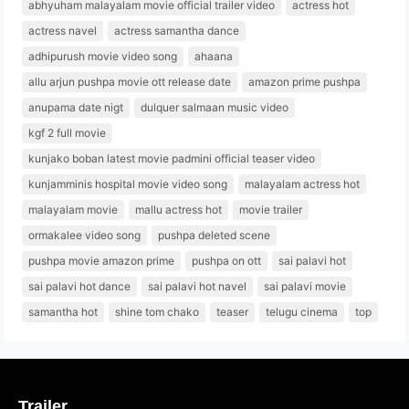
abhyuham malayalam movie official trailer video
actress hot
actress navel
actress samantha dance
adhipurush movie video song
ahaana
allu arjun pushpa movie ott release date
amazon prime pushpa
anupama date nigt
dulquer salmaan music video
kgf 2 full movie
kunjako boban latest movie padmini official teaser video
kunjamminis hospital movie video song
malayalam actress hot
malayalam movie
mallu actress hot
movie trailer
ormakalee video song
pushpa deleted scene
pushpa movie amazon prime
pushpa on ott
sai palavi hot
sai palavi hot dance
sai palavi hot navel
sai palavi movie
samantha hot
shine tom chako
teaser
telugu cinema
top
Trailer