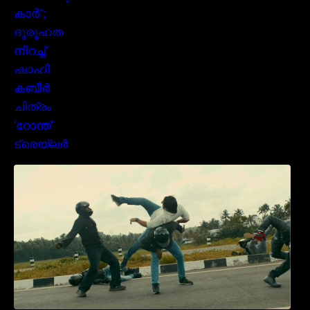
മമ്മൂക്കയുടെ മാസ്സ് ആക്ഷൻ രംഗങ്ങളിൽ
ശ്രദ്ധ നേടി ബസൂക്ക ട്രൈലർ