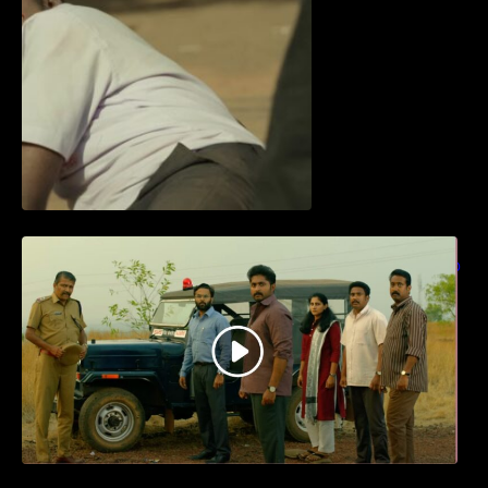
ധ്യാൻ ശ്രീനിവാസൻ നായകനായി
എത്തുന്ന “പാർട്നെർസ്” പ്രേക്ഷക ശ്രദ്ധ
നേടിയ ടീസർ കാണാം..