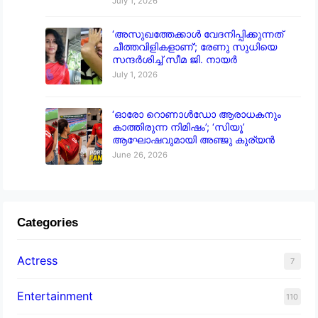
July 1, 2026
‘അസുഖത്തേക്കാൾ വേദനിപ്പിക്കുന്നത്
ചീത്തവിളികളാണ്’; രേണു സുധിയെ
സന്ദർശിച്ച് സീമ ജി. നായർ
July 1, 2026
‘ഓരോ റൊണാൾഡോ ആരാധകനും
കാത്തിരുന്ന നിമിഷം’; ‘സിയൂ’
ആഘോഷവുമായി അഞ്ജു കുര്യൻ
June 26, 2026
Categories
Actress
7
Entertainment
110