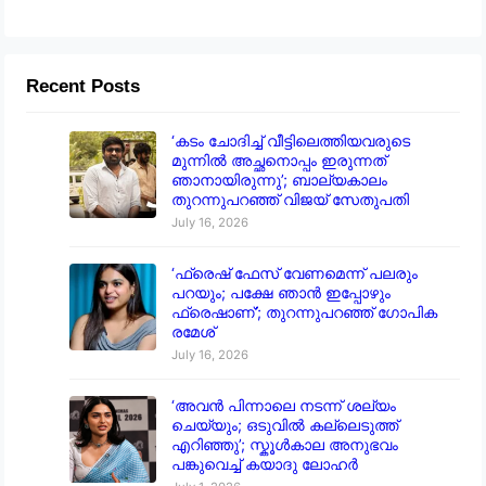
Recent Posts
‘കടം ചോദിച്ച് വീട്ടിലെത്തിയവരുടെ
മുന്നിൽ അച്ഛനൊപ്പം ഇരുന്നത്
ഞാനായിരുന്നു’; ബാല്യകാലം
തുറന്നുപറഞ്ഞ് വിജയ് സേതുപതി
July 16, 2026
‘ഫ്രെഷ് ഫേസ് വേണമെന്ന് പലരും
പറയും; പക്ഷേ ഞാൻ ഇപ്പോഴും
ഫ്രെഷാണ്’; തുറന്നുപറഞ്ഞ് ഗോപിക
രമേശ്
July 16, 2026
‘അവൻ പിന്നാലെ നടന്ന് ശല്യം
ചെയ്യും; ഒടുവിൽ കല്ലെടുത്ത്
എറിഞ്ഞു’; സ്കൂൾകാല അനുഭവം
പങ്കുവെച്ച് കയാദു ലോഹർ