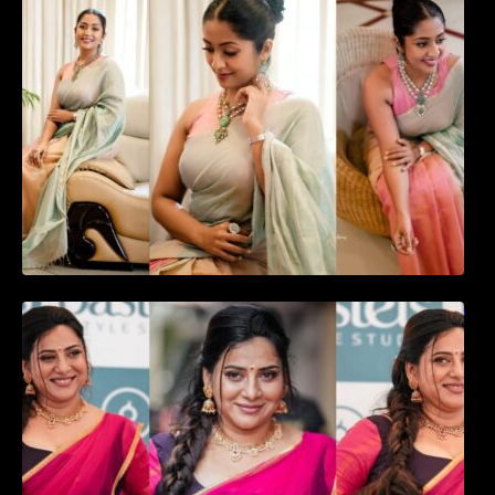
പ്രിയ താരം നവ്യാ നായർ| Malayalam
favourite actress Navya Nair cute in saree
ഉദ്ഘാടന വേദിയിൽ ആരാധരെ മയക്കുന്ന
തകർപ്പൻ ഡൻസുമായി അന്ന രാജൻ..