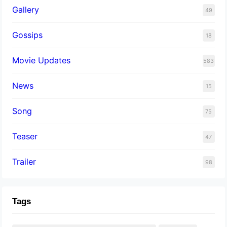
Gallery
49
Gossips
18
Movie Updates
583
News
15
Song
75
Teaser
47
Trailer
98
Tags