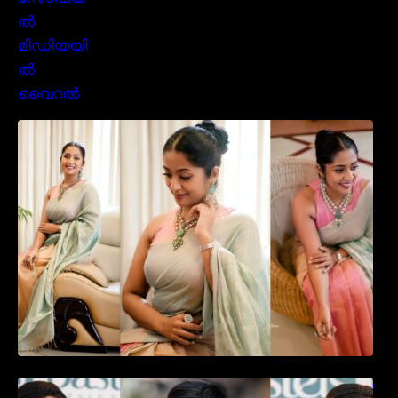
സാരിയിൽ സുന്ദരിയായി മലയിലകളുടെ
പ്രിയ താരം നവ്യാ നായർ| Malayalam
favourite actress Navya Nair cute in saree
ഉദ്ഘാടന വേദിയിൽ ആരാധരെ മയക്കുന്ന