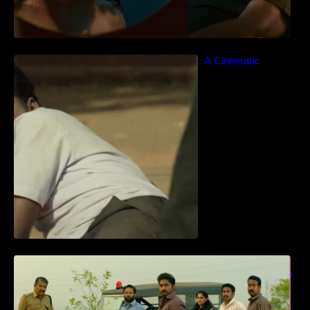
Idiyan Chandhu – Teaser: A Cinematic
Extravaganza Unveiled
ധ്യാൻ ശ്രീനിവാസൻ നായകനായി
എത്തുന്ന “പാർട്നെർസ്” പ്രേക്ഷക ശ്രദ്ധ
നേടിയ ടീസർ കാണാം..