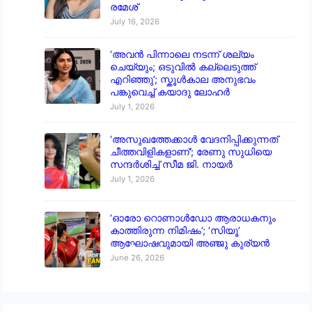
രമേശ്
July 16, 2026
‘അവൻ പിന്നാലെ നടന്ന് ശല്യം
ചെയ്യും; ഒടുവിൽ കല്ലെടുത്ത്
എറിഞ്ഞു’; സ്കൂൾകാല അനുഭവം
പങ്കുവെച്ച് കയാദു ലോഹർ
July 1, 2026
‘അസുഖത്തേക്കാൾ വേദനിപ്പിക്കുന്നത്
ചീത്തവിളികളാണ്’; രേണു സുധിയെ
സന്ദർശിച്ച് സീമ ജി. നായർ
July 1, 2026
‘ഓരോ റൊണാൾഡോ ആരാധകനും
കാത്തിരുന്ന നിമിഷം’; ‘സിയൂ’
ആഘോഷവുമായി അഞ്ജു കുര്യൻ
June 26, 2026