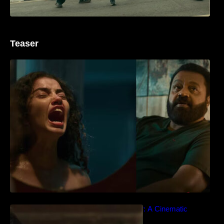
Teaser
‘ജെഎസ്‌കെ’ ടീസർ പുറത്ത്; വക്കീൽ
വേഷത്തിൽ നിറഞ്ഞാടി സുരേഷ് ഗോപി..
Idiyan Chandhu – Teaser: A Cinematic
Extravaganza Unveiled