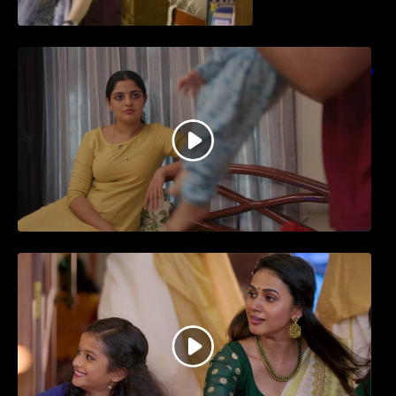
തിയേറ്ററിൽ വൻ വിജയമായി മുന്നേറിയ
ഗുരുവായൂർ അംബലനടയിൽ… വീഡിയോ
സോങ്ങ്..
ജനപ്രിയ നടൻ ദിലീപ് നയകമായി
എത്തുന്ന പവി കെയർ ടേക്കർ.. വീഡിയോ
സോംഗ്…