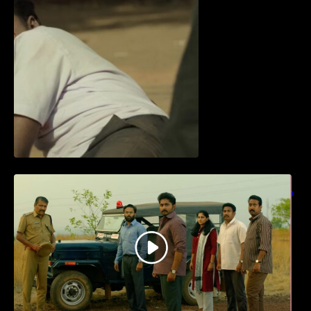
ധ്യാൻ ശ്രീനിവാസൻ നായകനായി
എത്തുന്ന “പാർട്നെർസ്” പ്രേക്ഷക ശ്രദ്ധ
നേടിയ ടീസർ കാണാം..