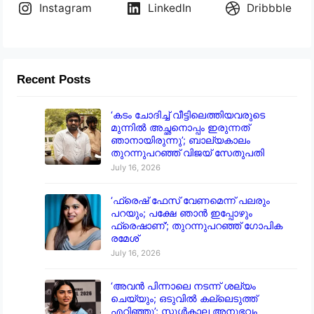
Instagram
LinkedIn
Dribbble
Recent Posts
‘കടം ചോദിച്ച് വീട്ടിലെത്തിയവരുടെ
മുന്നിൽ അച്ഛനൊപ്പം ഇരുന്നത്
ഞാനായിരുന്നു’; ബാല്യകാലം
തുറന്നുപറഞ്ഞ് വിജയ് സേതുപതി
July 16, 2026
‘ഫ്രെഷ് ഫേസ് വേണമെന്ന് പലരും
പറയും; പക്ഷേ ഞാൻ ഇപ്പോഴും
ഫ്രെഷാണ്’; തുറന്നുപറഞ്ഞ് ഗോപിക
രമേശ്
July 16, 2026
‘അവൻ പിന്നാലെ നടന്ന് ശല്യം
ചെയ്യും; ഒടുവിൽ കല്ലെടുത്ത്
എറിഞ്ഞു’; സ്കൂൾകാല അനുഭവം