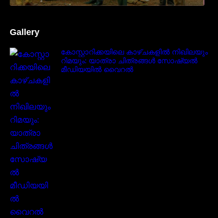
Gallery
കോസ്റ്റാറിക്കയിലെ കാഴ്ചകളിൽ നിഖിലയും
റിമയും: യാത്രാ ചിത്രങ്ങൾ സോഷ്യൽ
മീഡിയയിൽ വൈറൽ