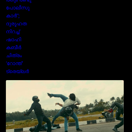
മമ്മൂക്കയുടെ മാസ്സ് ആക്ഷൻ രംഗങ്ങളിൽ
ശ്രദ്ധ നേടി ബസൂക്ക ട്രൈലർ