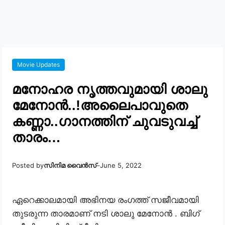
Movie Updates
മനോഹര നൃത്തവുമായി ശാലു
മേനോൻ..!അലൈപാവുതെ
കണ്ണാ..ഗാനത്തിന് ചുവടുവച്ച്
താരം…
Posted by
സിനിമ വൈൻസ്
–
June 5, 2022
ഏറെക്കാലമായി അഭിനയ രംഗത്ത് സജീവമായി
തുടരുന്ന താരമാണ് നടി ശാലു മേനോൻ . ബിഗ്