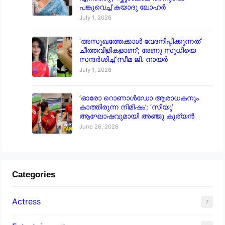
പങ്കുവെച്ച് കയാദു ലോഹർ
July 1, 2026
‘അസുഖത്തേക്കാൾ വേദനിപ്പിക്കുന്നത്
ചീത്തവിളികളാണ്’; രേണു സുധിയെ
സന്ദർശിച്ച് സീമ ജി. നായർ
July 1, 2026
‘ഓരോ റൊണാൾഡോ ആരാധകനും
കാത്തിരുന്ന നിമിഷം’; ‘സിയൂ’
ആഘോഷവുമായി അഞ്ജു കുര്യൻ
June 26, 2026
Categories
Actress
7