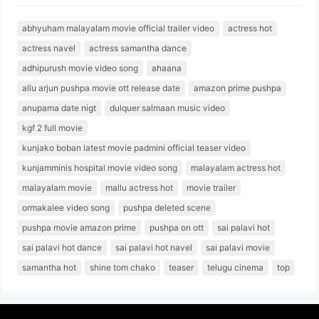
abhyuham malayalam movie official trailer video
actress hot
actress navel
actress samantha dance
adhipurush movie video song
ahaana
allu arjun pushpa movie ott release date
amazon prime pushpa
anupama date nigt
dulquer salmaan music video
kgf 2 full movie
kunjako boban latest movie padmini official teaser video
kunjamminis hospital movie video song
malayalam actress hot
malayalam movie
mallu actress hot
movie trailer
ormakalee video song
pushpa deleted scene
pushpa movie amazon prime
pushpa on ott
sai palavi hot
sai palavi hot dance
sai palavi hot navel
sai palavi movie
samantha hot
shine tom chako
teaser
telugu cinema
top