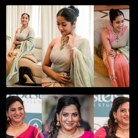
സാരിയിൽ സുന്ദരിയായി മലയിലകളുടെ
പ്രിയ താരം നവ്യാ നായർ| Malayalam
favourite actress Navya Nair cute in saree
ഉദ്ഘാടന വേദിയിൽ ആരാധരെ മയക്കുന്ന
തകർപ്പൻ ഡൻസുമായി അന്ന രാജൻ..