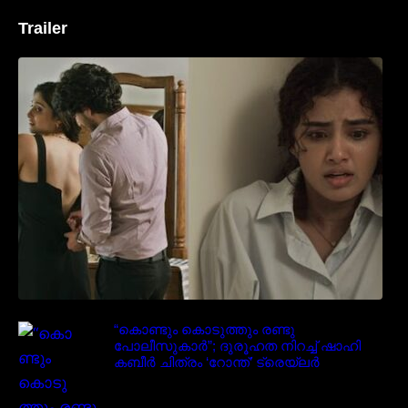
Trailer
‘മരീചിക’യുമായി അനുപമ പരമേശ്വരൻ;
മിസ്റ്ററി ത്രില്ലർ ട്രെയിലർ
വൈറലാകുന്നു..
“കൊണ്ടും കൊടുത്തും രണ്ടു
പോലീസുകാർ”; ദുരൂഹത നിറച്ച് ഷാഹി
കബീർ ചിത്രം ‘റോന്ത്’ ട്രെയ്‌ലർ