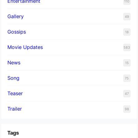
Entertainment
110
Gallery
49
Gossips
18
Movie Updates
583
News
15
Song
75
Teaser
47
Trailer
98
Tags