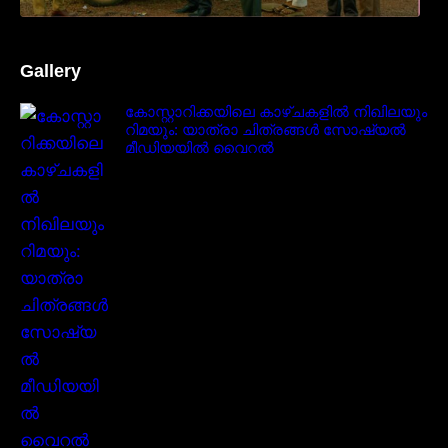
Gallery
കോസ്റ്റാറിക്കയിലെ കാഴ്ചകളിൽ നിഖിലയും
റിമയും: യാത്രാ ചിത്രങ്ങൾ സോഷ്യൽ
മീഡിയയിൽ വൈറൽ