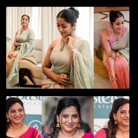
സാരിയിൽ സുന്ദരിയായി മലയിലകളുടെ
പ്രിയ താരം നവ്യാ നായർ| Malayalam
favourite actress Navya Nair cute in saree
ഉദ്ഘാടന വേദിയിൽ ആരാധരെ മയക്കുന്ന
തകർപ്പൻ ഡൻസുമായി അന്ന രാജൻ..