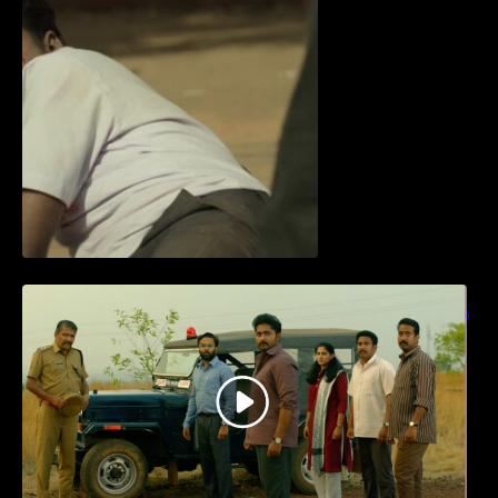
ധ്യാൻ ശ്രീനിവാസൻ നായകനായി
എത്തുന്ന “പാർട്നെർസ്” പ്രേക്ഷക ശ്രദ്ധ
നേടിയ ടീസർ കാണാം..