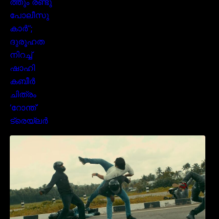
മമ്മൂക്കയുടെ മാസ്സ് ആക്ഷൻ രംഗങ്ങളിൽ
ശ്രദ്ധ നേടി ബസൂക്ക ട്രൈലർ