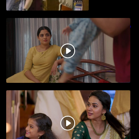
തിയേറ്ററിൽ വൻ വിജയമായി മുന്നേറിയ
ഗുരുവായൂർ അംബലനടയിൽ… വീഡിയോ
സോങ്ങ്..
ജനപ്രിയ നടൻ ദിലീപ് നയകമായി
എത്തുന്ന പവി കെയർ ടേക്കർ.. വീഡിയോ
സോംഗ്…