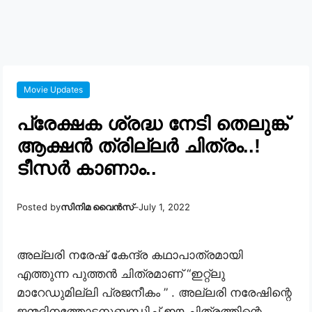
Movie Updates
പ്രേക്ഷക ശ്രദ്ധ നേടി തെലുങ്ക്
ആക്ഷൻ ത്രില്ലർ ചിത്രം..!
ടീസർ കാണാം..
Posted by
സിനിമ വൈൻസ്
–
July 1, 2022
അല്ലരി നരേഷ് കേന്ദ്ര കഥാപാത്രമായി
എത്തുന്ന പുത്തൻ ചിത്രമാണ് “ഇറ്റ്ലു
മാറേഡുമില്ലി പ്രജനീകം ” . അല്ലരി നരേഷിന്റെ
ജന്മദിനത്തോടനുബന്ധിച്ച് ഈ ചിത്രത്തിന്റെ