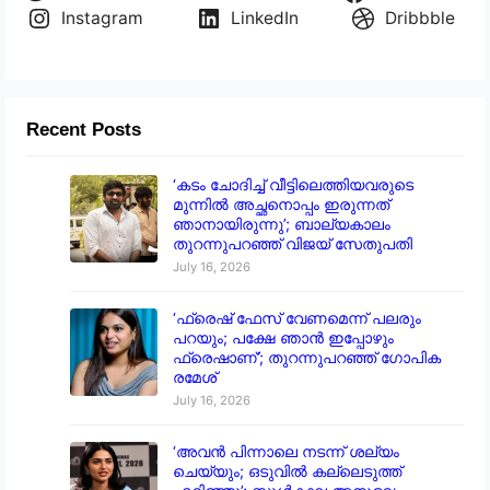
Instagram
LinkedIn
Dribbble
Recent Posts
‘കടം ചോദിച്ച് വീട്ടിലെത്തിയവരുടെ
മുന്നിൽ അച്ഛനൊപ്പം ഇരുന്നത്
ഞാനായിരുന്നു’; ബാല്യകാലം
തുറന്നുപറഞ്ഞ് വിജയ് സേതുപതി
July 16, 2026
‘ഫ്രെഷ് ഫേസ് വേണമെന്ന് പലരും
പറയും; പക്ഷേ ഞാൻ ഇപ്പോഴും
ഫ്രെഷാണ്’; തുറന്നുപറഞ്ഞ് ഗോപിക
രമേശ്
July 16, 2026
‘അവൻ പിന്നാലെ നടന്ന് ശല്യം
ചെയ്യും; ഒടുവിൽ കല്ലെടുത്ത്