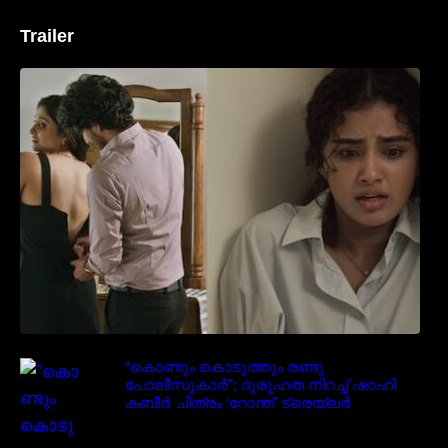
Trailer
‘മരീചിക’യുമായി അനുപമ പരമേശ്വരൻ;
മിസ്റ്ററി ത്രില്ലർ ട്രെയിലർ
വൈറലാകുന്നു..
“കൊണ്ടും കൊടുത്തും രണ്ടു
പോലീസുകാർ”; ദുരൂഹത നിറച്ച് ഷാഹി
കബീർ ചിത്രം ‘റോന്ത്’ ട്രെയ്‌ലർ