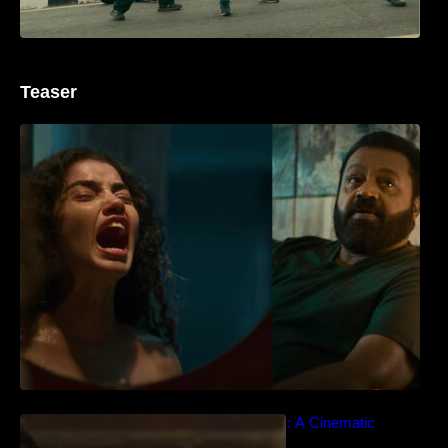
Teaser
‘ജെഎസ്‌കെ’ ടീസർ പുറത്ത്; വക്കീൽ
വേഷത്തിൽ നിറഞ്ഞാടി സുരേഷ് ഗോപി..
Idiyan Chandhu – Teaser: A Cinematic
Extravaganza Unveiled