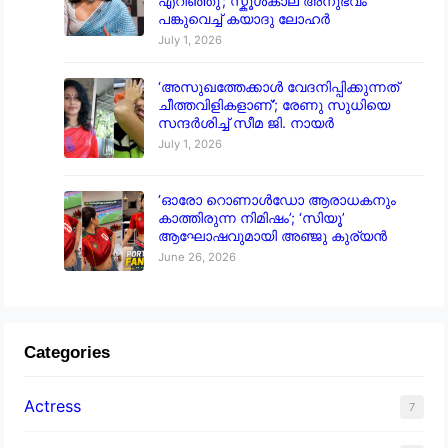
എറിഞ്ഞു’; സ്കൂൾകാല അനുഭവം
പങ്കുവെച്ച് കയാദു ലോഹർ
July 1, 2026
‘അസുഖത്തേക്കാൾ വേദനിപ്പിക്കുന്നത്
ചീത്തവിളികളാണ്’; രേണു സുധിയെ
സന്ദർശിച്ച് സീമ ജി. നായർ
July 1, 2026
‘ഓരോ റൊണാൾഡോ ആരാധകനും
കാത്തിരുന്ന നിമിഷം’; ‘സിയൂ’
ആഘോഷവുമായി അഞ്ജു കുര്യൻ
June 26, 2026
Categories
Actress
7