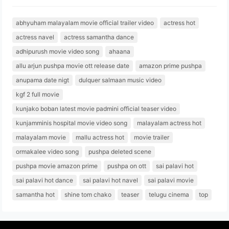
abhyuham malayalam movie official trailer video
actress hot
actress navel
actress samantha dance
adhipurush movie video song
ahaana
allu arjun pushpa movie ott release date
amazon prime pushpa
anupama date nigt
dulquer salmaan music video
kgf 2 full movie
kunjako boban latest movie padmini official teaser video
kunjamminis hospital movie video song
malayalam actress hot
malayalam movie
mallu actress hot
movie trailer
ormakalee video song
pushpa deleted scene
pushpa movie amazon prime
pushpa on ott
sai palavi hot
sai palavi hot dance
sai palavi hot navel
sai palavi movie
samantha hot
shine tom chako
teaser
telugu cinema
top