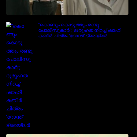
“കൊണ്ടും കൊടുത്തും രണ്ടു
പോലീസുകാർ”; ദുരൂഹത നിറച്ച് ഷാഹി
കബീർ ചിത്രം ‘റോന്ത്’ ട്രെയ്‌ലർ
മമ്മൂക്കയുടെ മാസ്സ് ആക്ഷൻ രംഗങ്ങളിൽ