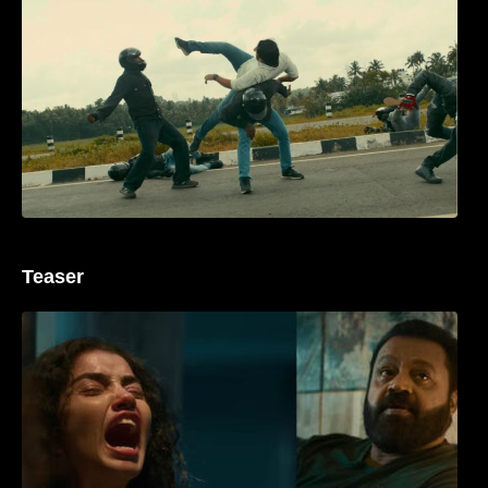
ശ്രദ്ധ നേടി ബസൂക്ക ട്രൈലർ
Teaser
‘ജെഎസ്‌കെ’ ടീസർ പുറത്ത്; വക്കീൽ
വേഷത്തിൽ നിറഞ്ഞാടി സുരേഷ് ഗോപി..