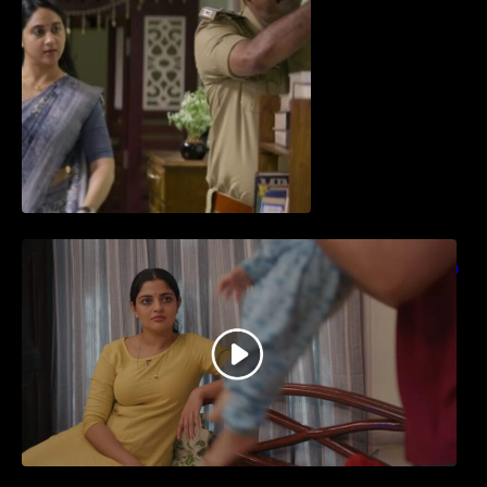
തിയേറ്ററിൽ വൻ വിജയമായി മുന്നേറിയ
ഗുരുവായൂർ അംബലനടയിൽ… വീഡിയോ
സോങ്ങ്..