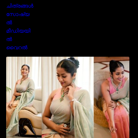
സാരിയിൽ സുന്ദരിയായി മലയിലകളുടെ
പ്രിയ താരം നവ്യാ നായർ| Malayalam
favourite actress Navya Nair cute in saree