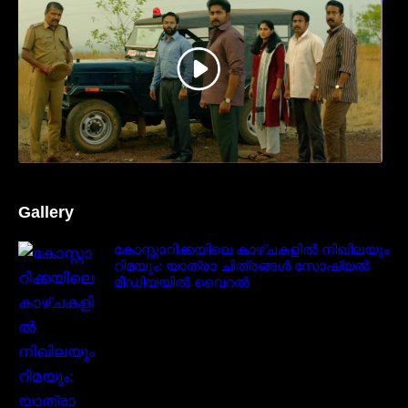
നേടിയ ടീസർ കാണാം..
Gallery
കോസ്റ്റാറിക്കയിലെ കാഴ്ചകളിൽ നിഖിലയും
റിമയും: യാത്രാ ചിത്രങ്ങൾ സോഷ്യൽ
മീഡിയയിൽ വൈറൽ