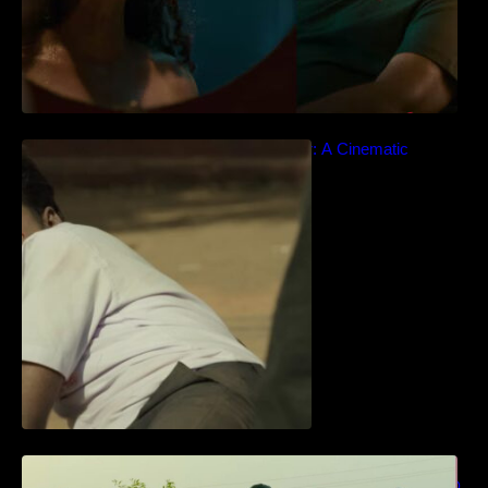
Idiyan Chandhu – Teaser: A Cinematic
Extravaganza Unveiled
ധ്യാൻ ശ്രീനിവാസൻ നായകനായി
എത്തുന്ന “പാർട്നെർസ്” പ്രേക്ഷക ശ്രദ്ധ