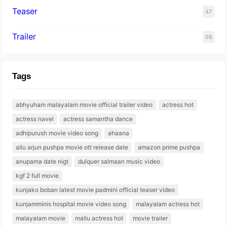
Teaser
47
Trailer
98
Tags
abhyuham malayalam movie official trailer video
actress hot
actress navel
actress samantha dance
adhipurush movie video song
ahaana
allu arjun pushpa movie ott release date
amazon prime pushpa
anupama date nigt
dulquer salmaan music video
kgf 2 full movie
kunjako boban latest movie padmini official teaser video
kunjamminis hospital movie video song
malayalam actress hot
malayalam movie
mallu actress hot
movie trailer