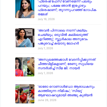
‘ഫ്രെഷ് ഫേസ് വേണമെന്ന് പലരും
പറയും; പക്ഷേ ഞാൻ ഇപ്പോഴും
ഫ്രെഷാണ്’; തുറന്നുപറഞ്ഞ് ഗോപിക
രമേശ്
July 16, 2026
‘അവൻ പിന്നാലെ നടന്ന് ശല്യം
ചെയ്യും; ഒടുവിൽ കല്ലെടുത്ത്
എറിഞ്ഞു’; സ്കൂൾകാല അനുഭവം
പങ്കുവെച്ച് കയാദു ലോഹർ
July 1, 2026
‘അസുഖത്തേക്കാൾ വേദനിപ്പിക്കുന്നത്
ചീത്തവിളികളാണ്’; രേണു സുധിയെ
സന്ദർശിച്ച് സീമ ജി. നായർ
July 1, 2026
‘ഓരോ റൊണാൾഡോ ആരാധകനും
കാത്തിരുന്ന നിമിഷം’; ‘സിയൂ’
ആഘോഷവുമായി അഞ്ജു കുര്യൻ
June 26, 2026