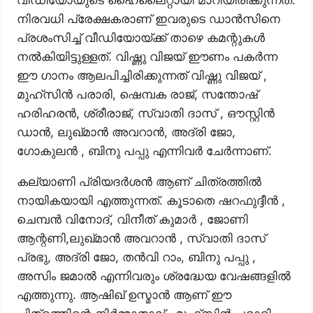
വീഡിയോയുടെ ഹൈലൈറ്റായി മാറിയിരിക്കുന്നത്.
നിരവധി പ്രേക്ഷകരാണ് ഇവരുടെ ഡാൻസിനെ
പ്രശംസിച്ച് വീഡിയോയ്ക്ക് താഴെ കമന്റുകൾ
നൽകിയിട്ടുള്ളത്. വിഷ്ണു വിജയ് ഈണം പകർന്ന
ഈ ഗാനം ആലപിച്ചിരിക്കുന്നത് വിഷ്ണു വിജയ് ,
മുഹ്സിൻ പരാരി, ഷെമ്പക രാജ്, സന്തോഷ്
ഹരിഹരൻ, ശ്രീരാജ്, സ്വാതി ദാസ് , ഔസ്റ്റിൻ
ഡാൻ, ലുഖ്മാൻ അവറാൻ, അദ്രി ജോ,
ഗോകുലൻ , ബിനു പപ്പു എന്നിവർ ചേർന്നാണ്.
കല്യാണി പ്രിയദർശൻ ആണ് ചിത്രത്തിൽ
നായികയായി എത്തുന്നത്. കൂടാതെ ഷറഫുദ്ദീൻ ,
ചെമ്പൻ വിനോദ്, വിനീത് കുമാർ , ജോണി
ആന്റണി,ലുഖ്മാൻ അവറാൻ , സ്വാതി ദാസ്
പ്രഭു, അദ്രി ജോ, തൻവി റാം, ബിനു പപ്പു ,
അസിം ജമാൽ എന്നിവരും ശ്രദ്ധേയ വേഷങ്ങളിൽ
എത്തുന്നു. ആഷിഖ് ഉസ്മാൻ ആണ് ഈ