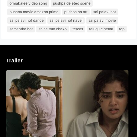
ormakalee video song
pushpa deleted scene
pushpa movie amazon prime
pushpa on ott
sai palavi hot
sai palavi hot dance
sai palavi hot navel
sai palavi movie
samantha hot
shine tom chako
teaser
telugu cinema
top
Trailer
‘മരീചിക’യുമായി അനുപമ പരമേശ്വരൻ;
മിസ്റ്ററി ത്രില്ലർ ട്രെയിലർ
വൈറലാകുന്നു..