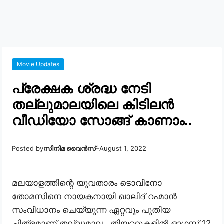
Movie Updates
പ്രേക്ഷക ശ്രദ്ധ നേടി
തല്ലുമാലയിലെ കിടിലൻ
വീഡിയോ സോങ്ങ് കാണാം..
Posted by
സിനിമ വൈൻസ്
–
August 1, 2022
മലയാളത്തിന്റെ യുവതാരം ടൊവിനോ
തോമസിനെ നായകനായി ഖാലിദ് റഹ്മാൻ
സംവിധാനം ചെയ്യുന്ന ഏറ്റവും പുതിയ
ചിത്രമാണ് തല്ലുമാല . തിയറ്ററുകളിൽ ഓഗസ്റ്റ് 12