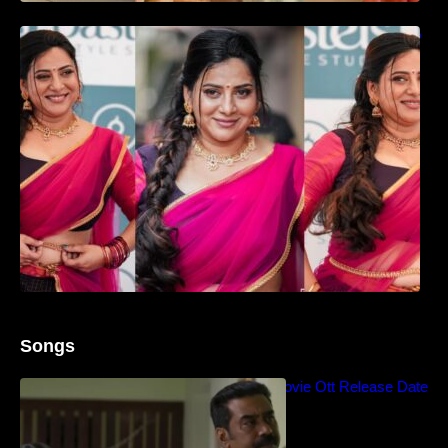
ഉദ്ഘാടന വേദിയിൽ ആരാധരെ മയക്കുന്ന
തകർപ്പൻ ഡൻസുമായി അന്ന രാജൻ..
Songs
Blockbuster Thalavan Movie Ott Release Date
– Video Song Release