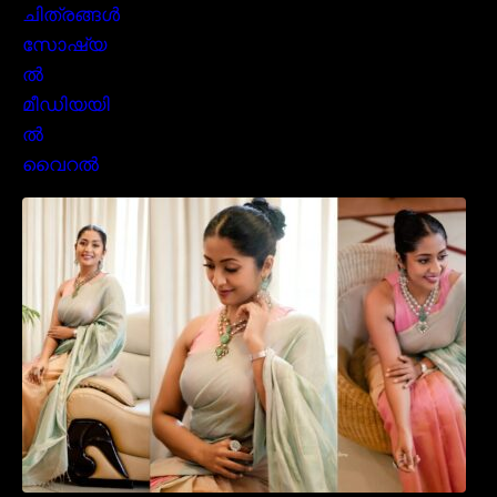
സാരിയിൽ സുന്ദരിയായി മലയിലകളുടെ
പ്രിയ താരം നവ്യാ നായർ| Malayalam
favourite actress Navya Nair cute in saree