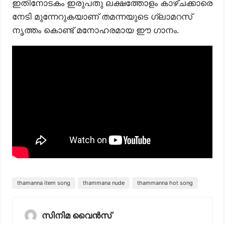
ഇതിനോടകം ഇരുപതു ലക്ഷത്തോളം കാഴ്ചക്കാരെ
നേടി മുന്നേറുകയാണ് തമന്നയുടെ ഗ്ലാമറസ്
നൃത്തം കൊണ്ട് മനോഹരമായ ഈ ഗാനം.
thamanna item song
thammana nude
thammanna hot song
സിനിമ വൈൻസ്