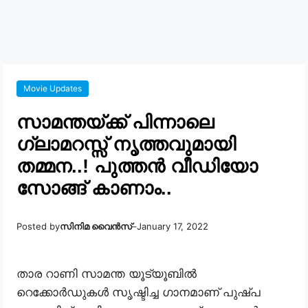
Movie Updates
സാമന്തയ്ക്ക് പിന്നാലെ
ഗ്ലാമറസ്സ് നൃത്തവുമായി
തമ്മന..! പുത്തൻ വീഡിയോ
സോങ്ങ് കാണാം..
Posted by
സിനിമ വൈൻസ്
–
January 17, 2022
താര റാണി സാമന്ത യൂട്യൂബിൽ
റെക്കോർഡുകൾ സൃഷ്ടിച്ച ഗാനമാണ് പുഷ്പ