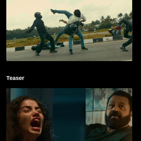
ശ്രദ്ധ നേടി ബസൂക്ക ട്രൈലർ
Teaser
‘ജെഎസ്‌കെ’ ടീസർ പുറത്ത്; വക്കീൽ
വേഷത്തിൽ നിറഞ്ഞാടി സുരേഷ് ഗോപി..