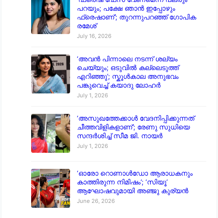
പറയും; പക്ഷേ ഞാൻ ഇപ്പോഴും
ഫ്രെഷാണ്’; തുറന്നുപറഞ്ഞ് ഗോപിക
രമേശ്
July 16, 2026
‘അവൻ പിന്നാലെ നടന്ന് ശല്യം
ചെയ്യും; ഒടുവിൽ കല്ലെടുത്ത്
എറിഞ്ഞു’; സ്കൂൾകാല അനുഭവം
പങ്കുവെച്ച് കയാദു ലോഹർ
July 1, 2026
‘അസുഖത്തേക്കാൾ വേദനിപ്പിക്കുന്നത്
ചീത്തവിളികളാണ്’; രേണു സുധിയെ
സന്ദർശിച്ച് സീമ ജി. നായർ
July 1, 2026
‘ഓരോ റൊണാൾഡോ ആരാധകനും
കാത്തിരുന്ന നിമിഷം’; ‘സിയൂ’
ആഘോഷവുമായി അഞ്ജു കുര്യൻ
June 26, 2026