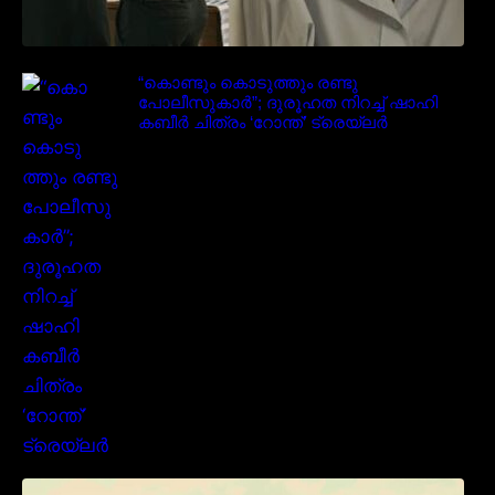
“കൊണ്ടും കൊടുത്തും രണ്ടു
പോലീസുകാർ”; ദുരൂഹത നിറച്ച് ഷാഹി
കബീർ ചിത്രം ‘റോന്ത്’ ട്രെയ്‌ലർ
മമ്മൂക്കയുടെ മാസ്സ് ആക്ഷൻ രംഗങ്ങളിൽ