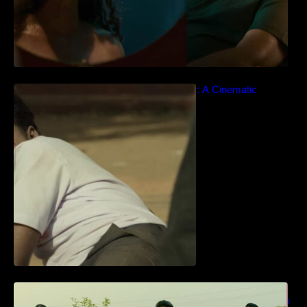
Idiyan Chandhu – Teaser: A Cinematic
Extravaganza Unveiled
ധ്യാൻ ശ്രീനിവാസൻ നായകനായി
എത്തുന്ന “പാർട്നെർസ്” പ്രേക്ഷക ശ്രദ്ധ