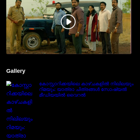
നേടിയ ടീസർ കാണാം..
Gallery
കോസ്റ്റാറിക്കയിലെ കാഴ്ചകളിൽ നിഖിലയും
റിമയും: യാത്രാ ചിത്രങ്ങൾ സോഷ്യൽ
മീഡിയയിൽ വൈറൽ