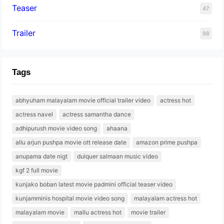
Teaser
47
Trailer
98
Tags
abhyuham malayalam movie official trailer video
actress hot
actress navel
actress samantha dance
adhipurush movie video song
ahaana
allu arjun pushpa movie ott release date
amazon prime pushpa
anupama date nigt
dulquer salmaan music video
kgf 2 full movie
kunjako boban latest movie padmini official teaser video
kunjamminis hospital movie video song
malayalam actress hot
malayalam movie
mallu actress hot
movie trailer