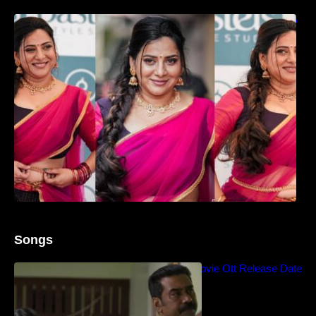
ഉദ്ഘാടന വേദിയിൽ ആരാധരെ മയക്കുന്ന
തകർപ്പൻ ഡൻസുമായി അന്ന രാജൻ..
Songs
Blockbuster Thalavan Movie Ott Release Date
– Video Song Release