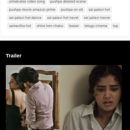
ormakalee video song
pushpa deleted scene
pushpa movie amazon prime
pushpa on ott
sai palavi hot
sai palavi hot dance
sai palavi hot navel
sai palavi movie
samantha hot
shine tom chako
teaser
telugu cinema
top
Trailer
‘മരീചിക’യുമായി അനുപമ പരമേശ്വരൻ;
മിസ്റ്ററി ത്രില്ലർ ട്രെയിലർ
വൈറലാകുന്നു..