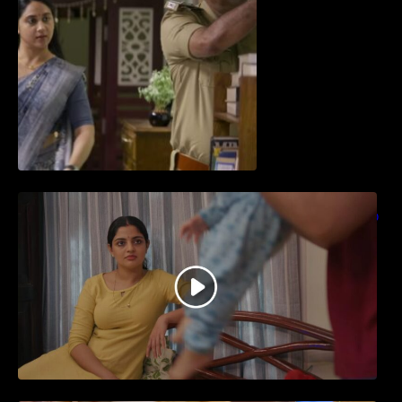
തിയേറ്ററിൽ വൻ വിജയമായി മുന്നേറിയ
ഗുരുവായൂർ അംബലനടയിൽ… വീഡിയോ
സോങ്ങ്..