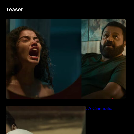
Teaser
‘ജെഎസ്‌കെ’ ടീസർ പുറത്ത്; വക്കീൽ
വേഷത്തിൽ നിറഞ്ഞാടി സുരേഷ് ഗോപി..
Idiyan Chandhu – Teaser: A Cinematic
Extravaganza Unveiled