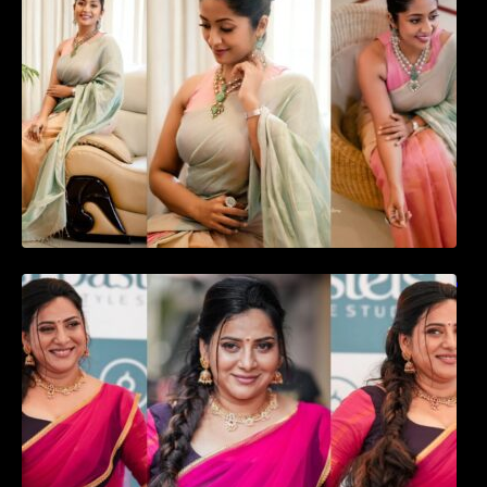
favourite actress Navya Nair cute in saree
ഉദ്ഘാടന വേദിയിൽ ആരാധരെ മയക്കുന്ന
തകർപ്പൻ ഡൻസുമായി അന്ന രാജൻ..