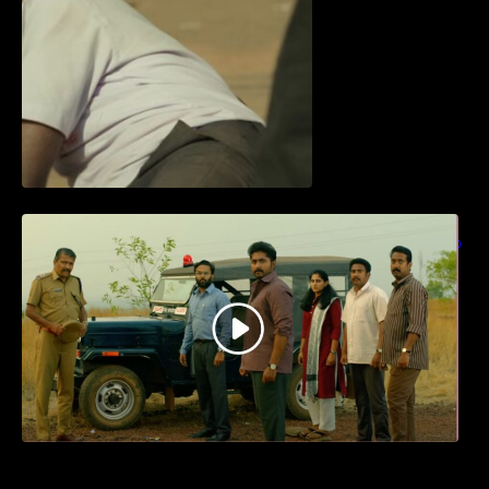
ധ്യാൻ ശ്രീനിവാസൻ നായകനായി
എത്തുന്ന “പാർട്നെർസ്” പ്രേക്ഷക ശ്രദ്ധ
നേടിയ ടീസർ കാണാം..