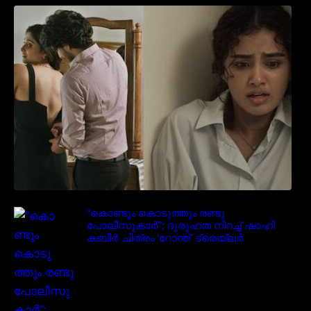
‘മരീചിക’യുമായി അനുപമ പരമേശ്വരൻ;
മിസ്റ്ററി ത്രില്ലർ ട്രെയിലർ
വൈറലാകുന്നു..
“കൊണ്ടും കൊടുത്തും രണ്ടു
പോലീസുകാർ”; ദുരൂഹത നിറച്ച് ഷാഹി
കബീർ ചിത്രം ‘റോന്ത്’ ട്രെയ്‌ലർ