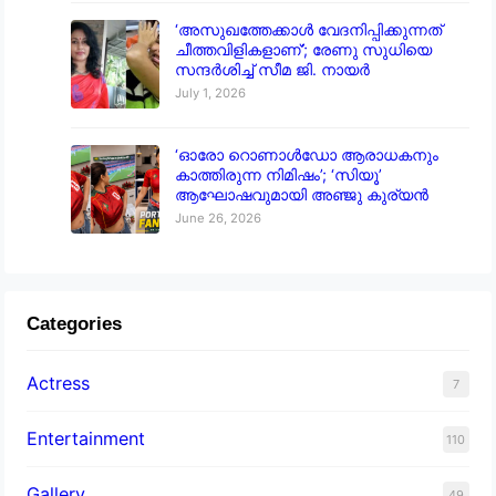
‘അസുഖത്തേക്കാൾ വേദനിപ്പിക്കുന്നത്
ചീത്തവിളികളാണ്’; രേണു സുധിയെ
സന്ദർശിച്ച് സീമ ജി. നായർ
July 1, 2026
‘ഓരോ റൊണാൾഡോ ആരാധകനും
കാത്തിരുന്ന നിമിഷം’; ‘സിയൂ’
ആഘോഷവുമായി അഞ്ജു കുര്യൻ
June 26, 2026
Categories
Actress
7
Entertainment
110
Gallery
49