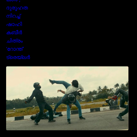
മമ്മൂക്കയുടെ മാസ്സ് ആക്ഷൻ രംഗങ്ങളിൽ
ശ്രദ്ധ നേടി ബസൂക്ക ട്രൈലർ