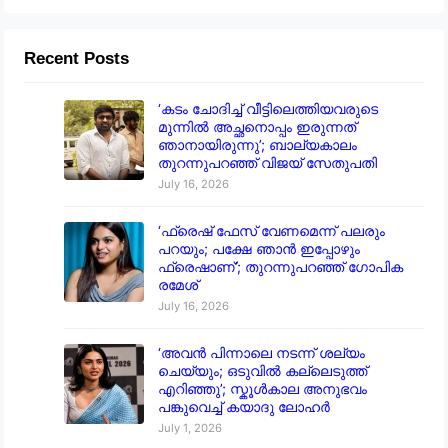
Recent Posts
‘കടം ചോദിച്ച് വീട്ടിലെത്തിയവരുടെ
മുന്നിൽ അച്ഛനൊപ്പം ഇരുന്നത്
ഞാനായിരുന്നു’; ബാല്യകാലം
തുറന്നുപറഞ്ഞ് വിജയ് സേതുപതി
July 16, 2026
‘ഫ്രെഷ് ഫേസ് വേണമെന്ന് പലരും
പറയും; പക്ഷേ ഞാൻ ഇപ്പോഴും
ഫ്രെഷാണ്’; തുറന്നുപറഞ്ഞ് ഗോപിക
രമേശ്
July 16, 2026
‘അവൻ പിന്നാലെ നടന്ന് ശല്യം
ചെയ്യും; ഒടുവിൽ കല്ലെടുത്ത്
എറിഞ്ഞു’; സ്കൂൾകാല അനുഭവം
പങ്കുവെച്ച് കയാദു ലോഹർ
July 1, 2026