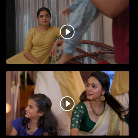
തിയേറ്ററിൽ വൻ വിജയമായി മുന്നേറിയ
ഗുരുവായൂർ അംബലനടയിൽ… വീഡിയോ
സോങ്ങ്..
ജനപ്രിയ നടൻ ദിലീപ് നയകമായി
എത്തുന്ന പവി കെയർ ടേക്കർ.. വീഡിയോ
സോംഗ്…