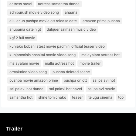
actress navel
actress samantha dance
adhipurush movie video song
ahaana
allu arjun pushpa movie ott release date
amazon prime pushpa
anupama date nigt
dulquer salmaan music video
kgf 2 full movie
kunjako boban latest movie padmini official teaser video
kunjamminis hospital movie video song
malayalam actress hot
malayalam movie
mallu actress hot
movie trailer
ormakalee video song
pushpa deleted scene
pushpa movie amazon prime
pushpa on ott
sai palavi hot
sai palavi hot dance
sai palavi hot navel
sai palavi movie
samantha hot
shine tom chako
teaser
telugu cinema
top
Trailer