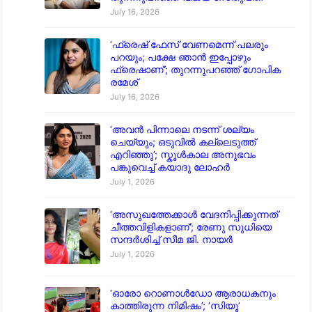
July 16, 2026
‘ഫ്രെഷ് ഫേസ് വേണമെന്ന് പലരും
പറയും; പക്ഷേ ഞാൻ ഇപ്പോഴും
ഫ്രെഷാണ്’; തുറന്നുപറഞ്ഞ് ഗോപിക
രമേശ്
July 16, 2026
‘അവൻ പിന്നാലെ നടന്ന് ശല്യം
ചെയ്യും; ഒടുവിൽ കല്ലെടുത്ത്
എറിഞ്ഞു’; സ്കൂൾകാല അനുഭവം
പങ്കുവെച്ച് കയാദു ലോഹർ
July 1, 2026
‘അസുഖത്തേക്കാൾ വേദനിപ്പിക്കുന്നത്
ചീത്തവിളികളാണ്’; രേണു സുധിയെ
സന്ദർശിച്ച് സീമ ജി. നായർ
July 1, 2026
‘ഓരോ റൊണാൾഡോ ആരാധകനും
കാത്തിരുന്ന നിമിഷം’; ‘സിയൂ’