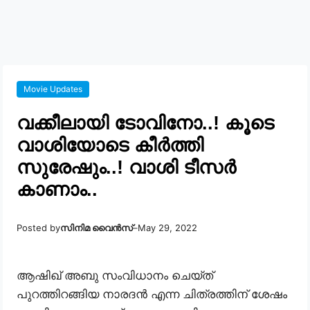
Movie Updates
വക്കീലായി ടോവിനോ..! കൂടെ
വാശിയോടെ കീർത്തി
സുരേഷും..! വാശി ടീസർ
കാണാം..
Posted by
സിനിമ വൈൻസ്
–
May 29, 2022
ആഷിഖ് അബു സംവിധാനം ചെയ്ത്
പുറത്തിറങ്ങിയ നാരദൻ എന്ന ചിത്രത്തിന് ശേഷം