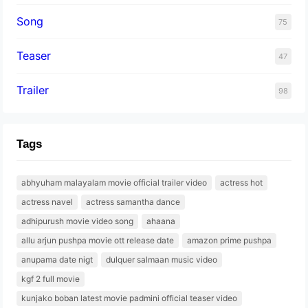
Song
75
Teaser
47
Trailer
98
Tags
abhyuham malayalam movie official trailer video
actress hot
actress navel
actress samantha dance
adhipurush movie video song
ahaana
allu arjun pushpa movie ott release date
amazon prime pushpa
anupama date nigt
dulquer salmaan music video
kgf 2 full movie
kunjako boban latest movie padmini official teaser video