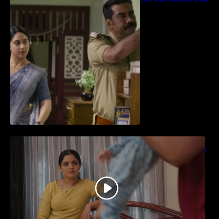
– Video Song Release
തിയേറ്ററിൽ വൻ വിജയമായി മുന്നേറിയ
ഗുരുവായൂർ അംബലനടയിൽ… വീഡിയോ
സോങ്ങ്..