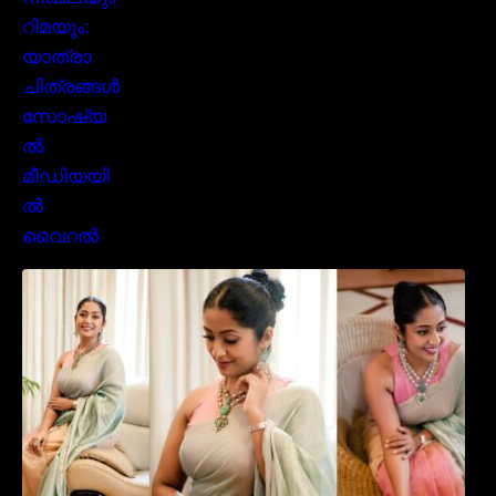
സാരിയിൽ സുന്ദരിയായി മലയിലകളുടെ
പ്രിയ താരം നവ്യാ നായർ| Malayalam
favourite actress Navya Nair cute in saree