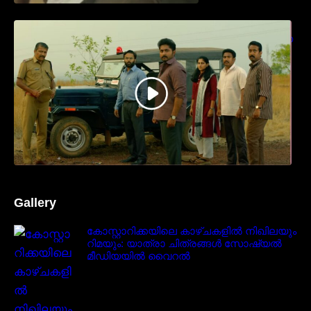
ധ്യാൻ ശ്രീനിവാസൻ നായകനായി
എത്തുന്ന “പാർട്നെർസ്” പ്രേക്ഷക ശ്രദ്ധ
നേടിയ ടീസർ കാണാം..
Gallery
കോസ്റ്റാറിക്കയിലെ കാഴ്ചകളിൽ നിഖിലയും
റിമയും: യാത്രാ ചിത്രങ്ങൾ സോഷ്യൽ
മീഡിയയിൽ വൈറൽ