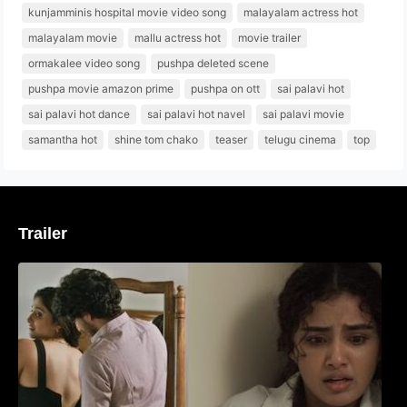
kunjamminis hospital movie video song
malayalam actress hot
malayalam movie
mallu actress hot
movie trailer
ormakalee video song
pushpa deleted scene
pushpa movie amazon prime
pushpa on ott
sai palavi hot
sai palavi hot dance
sai palavi hot navel
sai palavi movie
samantha hot
shine tom chako
teaser
telugu cinema
top
Trailer
‘മരീചിക’യുമായി അനുപമ പരമേശ്വരൻ;
മിസ്റ്ററി ത്രില്ലർ ട്രെയിലർ
വൈറലാകുന്നു..