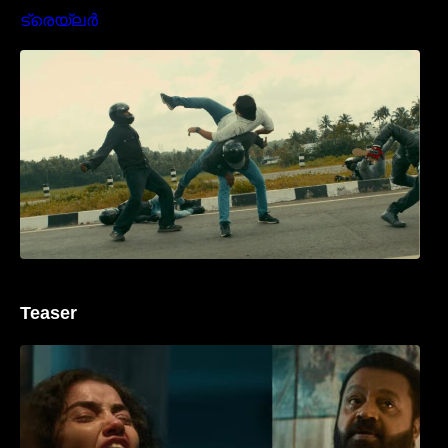
മമ്മൂക്കയുടെ മാസ്സ് ആക്ഷൻ രംഗങ്ങളിൽ
ശ്രദ്ധ നേടി ബസൂക്ക ട്രൈലർ
Teaser
‘ജെഎസ്‌കെ’ ടീസർ പുറത്ത്; വക്കീൽ
വേഷത്തിൽ നിറഞ്ഞാടി സുരേഷ് ഗോപി..