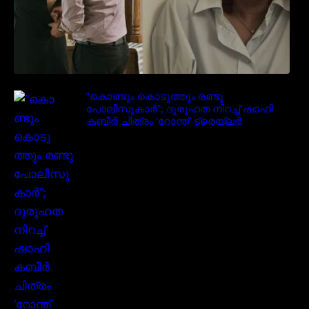
“കൊണ്ടും കൊടുത്തും രണ്ടു
പോലീസുകാർ”; ദുരൂഹത നിറച്ച് ഷാഹി
കബീർ ചിത്രം ‘റോന്ത്’ ട്രെയ്‌ലർ