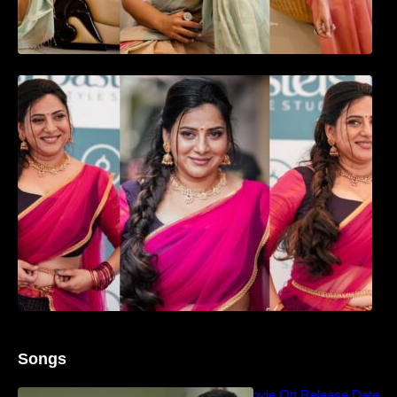
ഉദ്ഘാടന വേദിയിൽ ആരാധരെ മയക്കുന്ന
തകർപ്പൻ ഡൻസുമായി അന്ന രാജൻ..
Songs
Blockbuster Thalavan Movie Ott Release Date