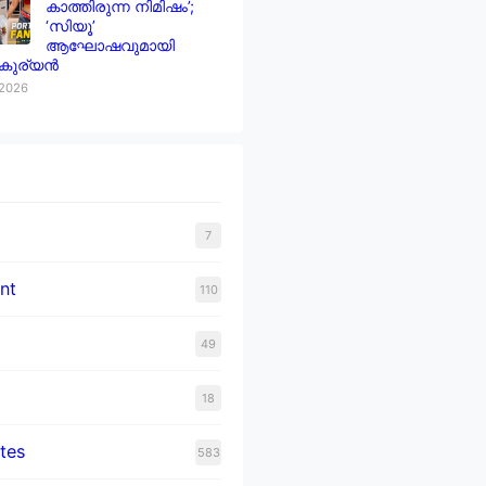
കാത്തിരുന്ന നിമിഷം’;
‘സിയൂ’
ആഘോഷവുമായി
 കുര്യൻ
 2026
7
nt
110
49
18
tes
583