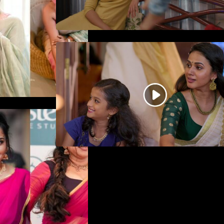
ജനപ്രിയ നടൻ ദിലീപ്
നയകമായി എത്തുന്ന പവി
കെയർ ടേക്കർ.. വീഡിയോ
സോംഗ്…
ിയിൽ ആരാധരെ
്പൻ
ന രാജൻ..