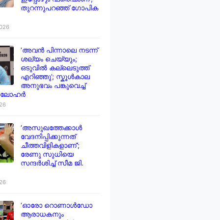
തുറന്നുപറഞ്ഞ് ഗോപിക
2026
‘അവൻ പിന്നാലെ നടന്ന്
ശല്യം ചെയ്യും;
ഒടുവിൽ കല്ലെടുത്ത്
എറിഞ്ഞു’; സ്കൂൾകാല
അനുഭവം പങ്കുവെച്ച്
 ലോഹർ
026
‘അസുഖത്തേക്കാൾ
വേദനിപ്പിക്കുന്നത്
ചീത്തവിളികളാണ്’;
രേണു സുധിയെ
സന്ദർശിച്ച് സീമ ജി.
026
‘ഓരോ റൊണാൾഡോ
ആരാധകനും