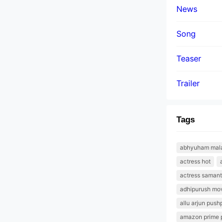
News
Song
Teaser
Trailer
Tags
abhyuham malay
actress hot
actress saman
adhipurush mov
allu arjun push
amazon prime 