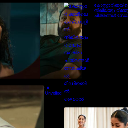
‘ജെഎസ്‌കെ’ ടീസർ പുറത്ത്;
കോസ്റ്റാറിക്കയ
വക്കീൽ വേഷത്തിൽ നിറഞ്ഞാടി
നിഖിലയും റിമയു
സുരേഷ് ഗോപി..
ചിത്രങ്ങൾ സ
മീഡിയയിൽ വ
diyan Chandhu – Teaser: A
Cinematic Extravaganza Unveiled
സാരിയിൽ സുന്
മലയിലകളുടെ പ
നവ്യാ നായർ| M
favourite actress