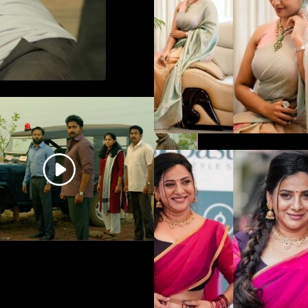
in saree
ധ്യാൻ ശ്രീനിവാസൻ
നായകനായി എത്തുന്ന
“പാർട്നെർസ്” പ്രേക്ഷക ശ്രദ്ധ
നേടിയ ടീസർ കാണാം..
ഉദ്ഘാടന വേദ
മയക്കുന്ന തകർപ
ഡൻസുമായി അന്