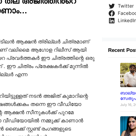
് തല അജിത്തിൻ്റെ
Twitter
ാണാം…
Facebo
LinkedI
ിടിലൻ ആക്ഷൻ ത്രില്ലർ ചിത്രമാണ്
നാണ് വലിമൈ ആഗോള റിലീസ് ആയി
Recent Pos
 പ്രവർത്തകർ ഈ ചിത്രത്തിന്റെ ഒരു
. ഈ ചിത്രം പ്രേക്ഷകർക്ക് മുന്നിൽ
ില്ലർ എന്ന
ബാല്യക
യിട്ടുള്ളത് നടൻ അജിത് കുമാറിന്റെ
സേതുപ
ഷങ്ങൾക്കകം തന്നെ ഈ വീഡിയോ
July 16, 
 ആക്ഷൻ സീനുകൾക്ക് പുറമേ
ഈ വീഡിയോയിൽ നമ്മുക്ക് കാണാൻ
 ബൈക്ക് സ്റ്റണ്ട് രംഗങ്ങളുടെ