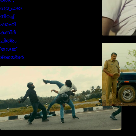
മമ്മൂക്കയുടെ മാസ്സ് ആക്ഷൻ
രംഗങ്ങളിൽ ശ്രദ്ധ നേടി
ബസൂക്ക ട്രൈലർ