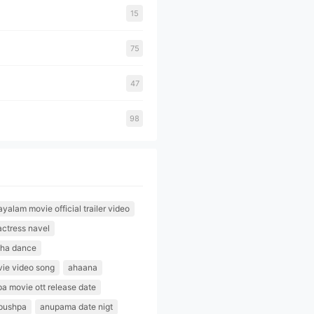
15
75
47
98
alam movie official trailer video
actress navel
tha dance
ie video song
ahaana
pa movie ott release date
pushpa
anupama date nigt