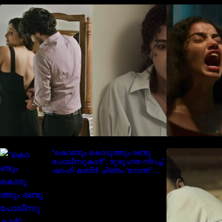
‘മരീചിക’യുമായി അനുപമ
പരമേശ്വരൻ; മിസ്റ്ററി ത്രില്ലർ
ട്രെയിലർ വൈറലാകുന്നു..
“കൊണ്ടും കൊടുത്തും രണ്ടു
I
പോലീസുകാർ”; ദുരൂഹത നിറച്ച്
ഷാഹി കബീർ ചിത്രം ‘റോന്ത്’
ട്രെയ്‌ലർ