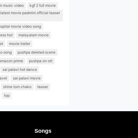
n music video
kgf 2 full movie
atest movie padmini official teaser
spital movie video song
ess hot
malayalam movie
ot
movie trailer
eo song
pushpa deleted scene
amazon prime
pushpa on ott
sai palavi hot dance
navel
sai palavi movie
shine tom chako
teaser
top
Songs