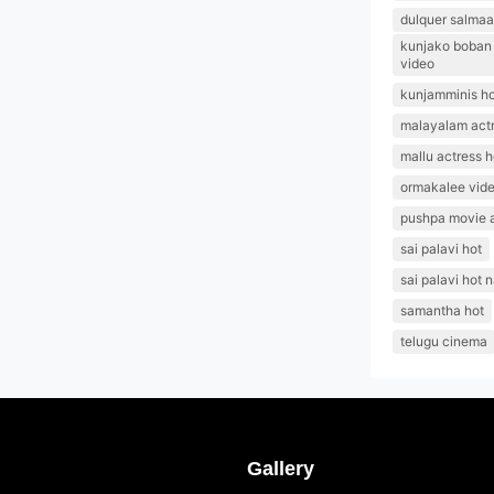
dulquer salmaa
kunjako boban l
video
kunjamminis ho
malayalam actr
mallu actress h
ormakalee vid
pushpa movie 
sai palavi hot
sai palavi hot 
samantha hot
telugu cinema
Gallery