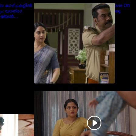
ിലെ കാഴ്ചകളിൽ
Blockbuster Thalavan Movie Ott
ം: യാത്രാ
Release Date – Video Song
ോഷ്യൽ
Release
ൈറൽ
തിയേറ്ററിൽ വൻ വിജയമായി
മുന്നേറിയ ഗുരുവായൂർ
അംബലനടയിൽ… വീഡിയോ
സോങ്ങ്..
ദരിയായി
്രിയ താരം
alayalam
 Navya Nair cute