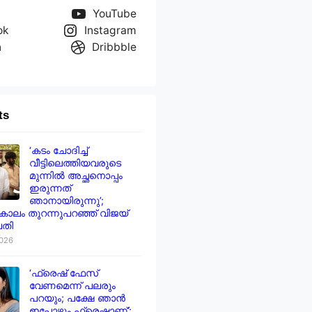
YouTube
ok
Instagram
n
Dribbble
ts
‘കടം ചോദിച്ച്
വീട്ടിലെത്തിയവരുടെ
മുന്നിൽ അച്ഛനൊപ്പം
ഇരുന്നത്
ഞാനായിരുന്നു’;
ാലം തുറന്നുപറഞ്ഞ് വിജയ്
തി
2026
‘ഫ്രെഷ് ഫേസ്
വേണമെന്ന് പലരും
പറയും; പക്ഷേ ഞാൻ
ഇപ്പോഴും ഫ്രെഷാണ്’;