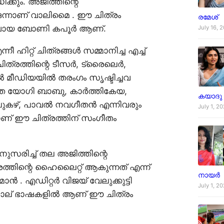
കും. അജിത്തിന്റെ
ഒന്നാണ് വാലിമൈ . ഈ ചിത്രം
രമേശ്
്മാതാവായ ബോണി കപൂർ ആണ്.
July 16, 
ിറ്റ് ചിത്രങ്ങൾ സമ്മാനിച്ച എച്ച്
ചിത്രത്തിന്റെ ടീസർ, ട്രൈലെർ,
 മീഡിയയിൽ തരംഗം സൃഷ്ടിച്ചവ
തെ യോഗി ബാബു, കാർത്തികേയ,
കയാദു
, പുകഴ്, പാവൽ നവഗീതൻ എന്നിവരും
July 1, 2
ജയാണ് ഈ ചിത്രത്തിന് സംഗീതം
ുസരിച്ച് തല അജിത്തിന്റെ
ിന്റെ ഹൈലൈറ്റ് ആകുന്നത് എന്ന്
നായർ
ൻ . എഡിറ്റർ വിജയ് വേലുക്കുട്ടി
July 1, 2
നെ നാല് ഭാഷകളിൽ ആണ് ഈ ചിത്രം