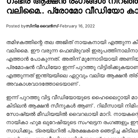
ഗംഭീര ആക്ഷൻ രംഗങ്ങൾ നിറഞ്ഞ
വലിമൈ.. പ്രോമോ വീഡിയോ ക
Posted by
സിനിമ വൈൻസ്
–
February 16, 2022
തമിഴകത്തിന്റെ തല അജിത് നായകനായി എത്തുന്ന ക
വലിമൈ. ഈ വരുന്ന ഫെബ്രുവരി ഇരുപത്തിനാലി
എത്താൻ പോകുന്നത്. അതിന് മുന്നോടിയായി അണിയറ
പ്രമോഷൻ വീഡിയോ ഇന്ന് പുറത്തു വിട്ടിരിക്കുകയാണ് 
എത്തുന്നത് ഇന്ത്യയിലെ ഏറ്റവും വലിയ ആക്ഷൻ ത്ര
അവകാശവാദത്തോടെയാണ് .
ഇന്ന് പുറത്തു വിട്ട വീഡിയോയുടെ ഹൈലൈറ്റായി മാറി
കിടിലൻ ആക്ഷൻ സീനുകൾ ആണ് . റിലീസായി നിമി
സോഷ്യൽ മീഡിയയിൽ വൈറലായി മാറി. നായകന്റെ
നായികാ ഹുമ ഖുറേഷിയുടെ സംഘട്ടന രംഗങ്ങളും 
സാധിക്കും. ട്രെയ്ലറിൽ പ്രേക്ഷകരെ ഞെട്ടിച്ച കിടിലൻ