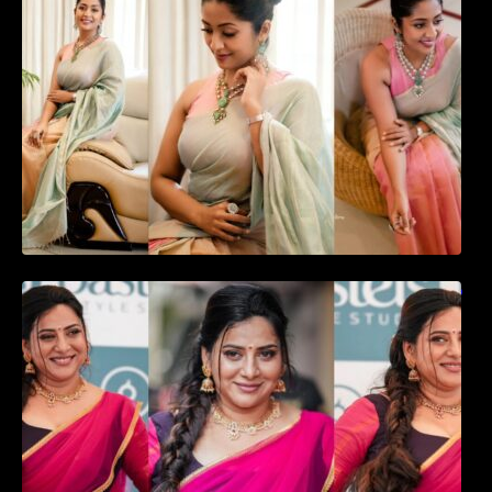
favourite actress Navya Nair cute in saree
ഉദ്ഘാടന വേദിയിൽ ആരാധരെ മയക്കുന്ന
തകർപ്പൻ ഡൻസുമായി അന്ന രാജൻ..