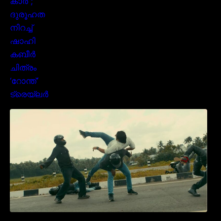
മമ്മൂക്കയുടെ മാസ്സ് ആക്ഷൻ രംഗങ്ങളിൽ
ശ്രദ്ധ നേടി ബസൂക്ക ട്രൈലർ