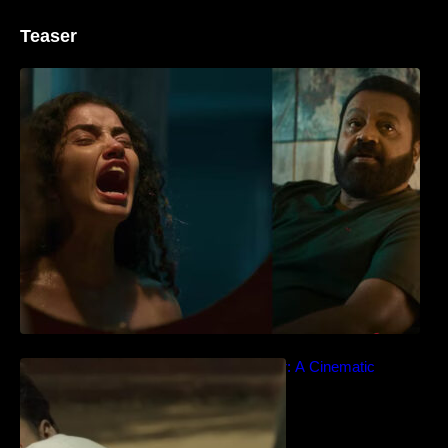
Teaser
‘ജെഎസ്‌കെ’ ടീസർ പുറത്ത്; വക്കീൽ
വേഷത്തിൽ നിറഞ്ഞാടി സുരേഷ് ഗോപി..
Idiyan Chandhu – Teaser: A Cinematic
Extravaganza Unveiled