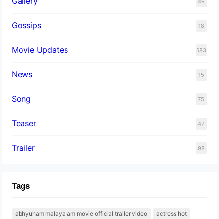
Gallery
49
Gossips
18
Movie Updates
583
News
15
Song
75
Teaser
47
Trailer
98
Tags
abhyuham malayalam movie official trailer video
actress hot