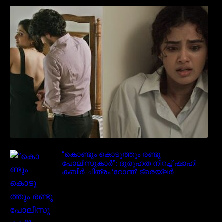
‘മരീചിക’യുമായി അനുപമ പരമേശ്വരൻ;
മിസ്റ്ററി ത്രില്ലർ ട്രെയിലർ
വൈറലാകുന്നു..
“കൊണ്ടും കൊടുത്തും രണ്ടു
പോലീസുകാർ”; ദുരൂഹത നിറച്ച് ഷാഹി
കബീർ ചിത്രം ‘റോന്ത്’ ട്രെയ്‌ലർ