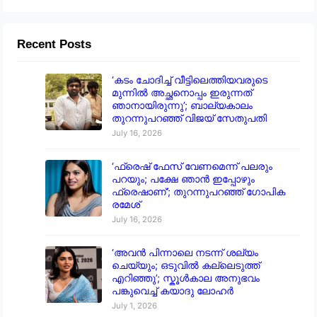
Recent Posts
‘കടം ചോദിച്ച് വീട്ടിലെത്തിയവരുടെ
മുന്നിൽ അച്ഛനൊപ്പം ഇരുന്നത്
ഞാനായിരുന്നു’; ബാല്യകാലം
തുറന്നുപറഞ്ഞ് വിജയ് സേതുപതി
July 16, 2026
‘ഫ്രെഷ് ഫേസ് വേണമെന്ന് പലരും
പറയും; പക്ഷേ ഞാൻ ഇപ്പോഴും
ഫ്രെഷാണ്’; തുറന്നുപറഞ്ഞ് ഗോപിക
രമേശ്
July 16, 2026
‘അവൻ പിന്നാലെ നടന്ന് ശല്യം
ചെയ്യും; ഒടുവിൽ കല്ലെടുത്ത്
എറിഞ്ഞു’; സ്കൂൾകാല അനുഭവം
പങ്കുവെച്ച് കയാദു ലോഹർ
July 1, 2026