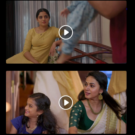
തിയേറ്ററിൽ വൻ വിജയമായി മുന്നേറിയ
ഗുരുവായൂർ അംബലനടയിൽ… വീഡിയോ
സോങ്ങ്..
ജനപ്രിയ നടൻ ദിലീപ് നയകമായി
എത്തുന്ന പവി കെയർ ടേക്കർ.. വീഡിയോ
സോംഗ്…