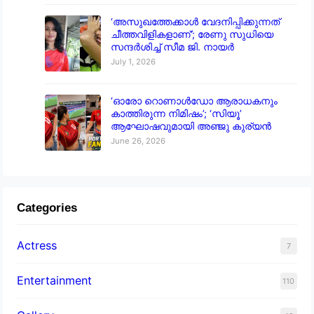
‘അസുഖത്തേക്കാൾ വേദനിപ്പിക്കുന്നത്
ചീത്തവിളികളാണ്’; രേണു സുധിയെ
സന്ദർശിച്ച് സീമ ജി. നായർ
July 1, 2026
‘ഓരോ റൊണാൾഡോ ആരാധകനും
കാത്തിരുന്ന നിമിഷം’; ‘സിയൂ’
ആഘോഷവുമായി അഞ്ജു കുര്യൻ
June 26, 2026
Categories
Actress
7
Entertainment
110