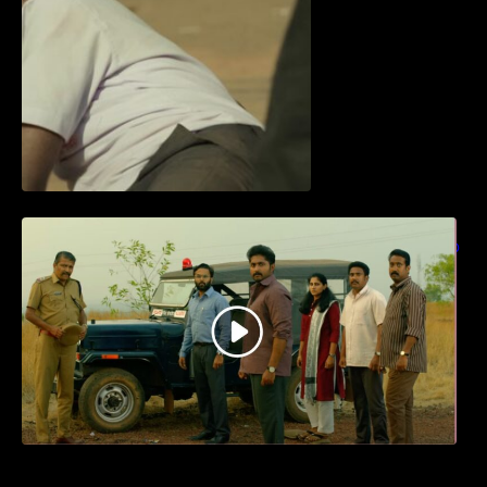
ധ്യാൻ ശ്രീനിവാസൻ നായകനായി
എത്തുന്ന “പാർട്നെർസ്” പ്രേക്ഷക ശ്രദ്ധ
നേടിയ ടീസർ കാണാം..