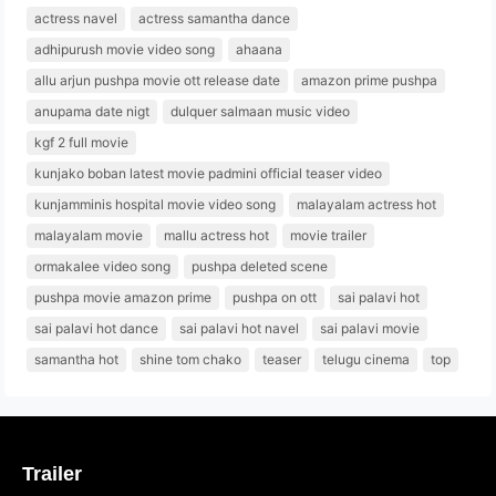
actress navel
actress samantha dance
adhipurush movie video song
ahaana
allu arjun pushpa movie ott release date
amazon prime pushpa
anupama date nigt
dulquer salmaan music video
kgf 2 full movie
kunjako boban latest movie padmini official teaser video
kunjamminis hospital movie video song
malayalam actress hot
malayalam movie
mallu actress hot
movie trailer
ormakalee video song
pushpa deleted scene
pushpa movie amazon prime
pushpa on ott
sai palavi hot
sai palavi hot dance
sai palavi hot navel
sai palavi movie
samantha hot
shine tom chako
teaser
telugu cinema
top
Trailer