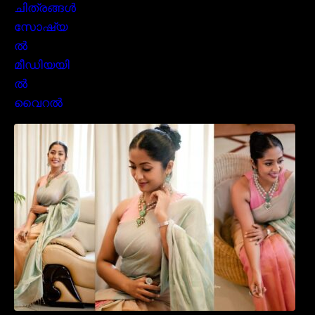
സാരിയിൽ സുന്ദരിയായി മലയിലകളുടെ
പ്രിയ താരം നവ്യാ നായർ| Malayalam
favourite actress Navya Nair cute in saree