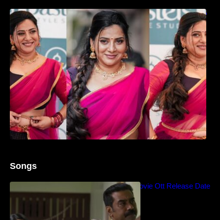
ഉദ്ഘാടന വേദിയിൽ ആരാധരെ മയക്കുന്ന
തകർപ്പൻ ഡൻസുമായി അന്ന രാജൻ..
Songs
Blockbuster Thalavan Movie Ott Release Date
– Video Song Release