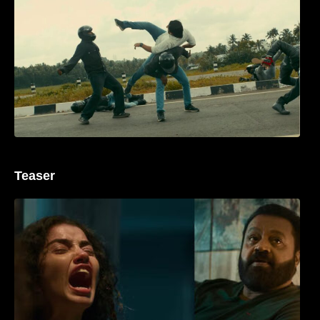
ശ്രദ്ധ നേടി ബസൂക്ക ട്രൈലർ
Teaser
‘ജെഎസ്‌കെ’ ടീസർ പുറത്ത്; വക്കീൽ
വേഷത്തിൽ നിറഞ്ഞാടി സുരേഷ് ഗോപി..