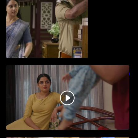
തിയേറ്ററിൽ വൻ വിജയമായി മുന്നേറിയ
ഗുരുവായൂർ അംബലനടയിൽ… വീഡിയോ
സോങ്ങ്..