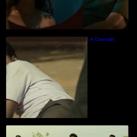
Idiyan Chandhu – Teaser: A Cinematic
Extravaganza Unveiled
ധ്യാൻ ശ്രീനിവാസൻ നായകനായി
എത്തുന്ന “പാർട്നെർസ്” പ്രേക്ഷക ശ്രദ്ധ