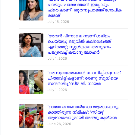
പറയും; പക്ഷേ ഞാൻ ഇപ്പോഴും
ഫ്രെഷാണ്’; തുറന്നുപറഞ്ഞ് ഗോപിക
രമേശ്
July 16, 2026
‘അവൻ പിന്നാലെ നടന്ന് ശല്യം
ചെയ്യും; ഒടുവിൽ കല്ലെടുത്ത്
എറിഞ്ഞു’; സ്കൂൾകാല അനുഭവം
പങ്കുവെച്ച് കയാദു ലോഹർ
July 1, 2026
‘അസുഖത്തേക്കാൾ വേദനിപ്പിക്കുന്നത്
ചീത്തവിളികളാണ്’; രേണു സുധിയെ
സന്ദർശിച്ച് സീമ ജി. നായർ
July 1, 2026
‘ഓരോ റൊണാൾഡോ ആരാധകനും
കാത്തിരുന്ന നിമിഷം’; ‘സിയൂ’
ആഘോഷവുമായി അഞ്ജു കുര്യൻ
June 26, 2026