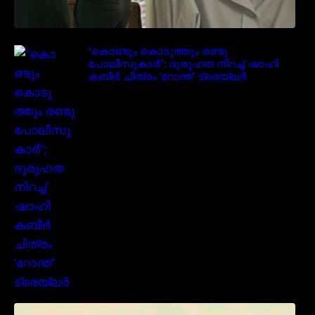
“കൊണ്ടും കൊടുത്തും രണ്ടു
പോലീസുകാർ”; ദുരൂഹത നിറച്ച് ഷാഹി
കബീർ ചിത്രം ‘റോന്ത്’ ട്രെയ്‌ലർ
മമ്മൂക്കയുടെ മാസ്സ് ആക്ഷൻ രംഗങ്ങളിൽ