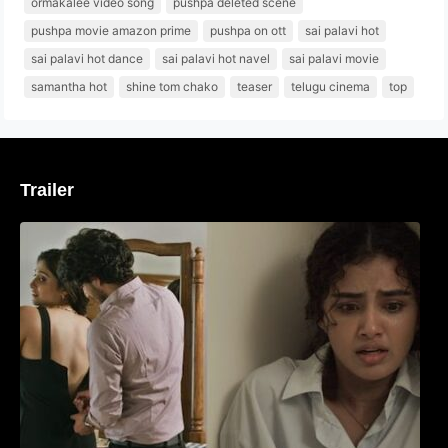
ormakalee video song
pushpa deleted scene
pushpa movie amazon prime
pushpa on ott
sai palavi hot
sai palavi hot dance
sai palavi hot navel
sai palavi movie
samantha hot
shine tom chako
teaser
telugu cinema
top
Trailer
‘മരീചിക’യുമായി അനുപമ പരമേശ്വരൻ;
മിസ്റ്ററി ത്രില്ലർ ട്രെയിലർ
വൈറലാകുന്നു..