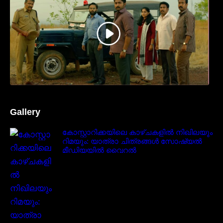
നേടിയ ടീസർ കാണാം..
Gallery
കോസ്റ്റാറിക്കയിലെ കാഴ്ചകളിൽ നിഖിലയും
റിമയും: യാത്രാ ചിത്രങ്ങൾ സോഷ്യൽ
മീഡിയയിൽ വൈറൽ