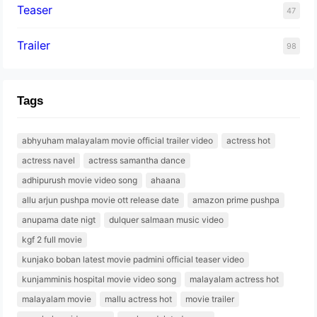
Teaser
47
Trailer
98
Tags
abhyuham malayalam movie official trailer video
actress hot
actress navel
actress samantha dance
adhipurush movie video song
ahaana
allu arjun pushpa movie ott release date
amazon prime pushpa
anupama date nigt
dulquer salmaan music video
kgf 2 full movie
kunjako boban latest movie padmini official teaser video
kunjamminis hospital movie video song
malayalam actress hot
malayalam movie
mallu actress hot
movie trailer