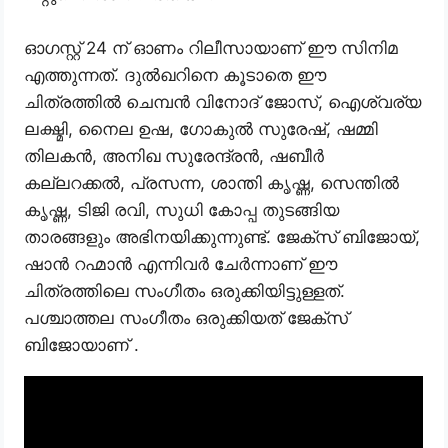
ഓഗസ്റ്റ് 24 ന് ഓണം റിലീസായാണ് ഈ സിനിമ
എത്തുന്നത്. ദുൽഖറിനെ കൂടാതെ ഈ
ചിത്രത്തിൽ ചെമ്പൻ വിനോദ് ജോസ്, ഐശ്വര്യ
ലക്ഷ്മി, നൈല ഉഷ, ഗോകുൽ സുരേഷ്, ഷമ്മി
തിലകൻ, അനിഖ സുരേന്ദ്രൻ, ഷബീർ
കല്ലറക്കൽ, പ്രസന്ന, ശാന്തി കൃഷ്ണ, സെന്തിൽ
കൃഷ്ണ, ടിജി രവി, സുധി കോപ്പ തുടങ്ങിയ
താരങ്ങളും അഭിനയിക്കുന്നുണ്ട്. ജേക്സ് ബിജോയ്,
ഷാൻ റഹ്മാൻ എന്നിവർ ചേർന്നാണ് ഈ
ചിത്രത്തിലെ സംഗീതം ഒരുക്കിയിട്ടുള്ളത്.
പശ്ചാത്തല സംഗീതം ഒരുക്കിയത് ജേക്സ്
ബിജോയാണ് .