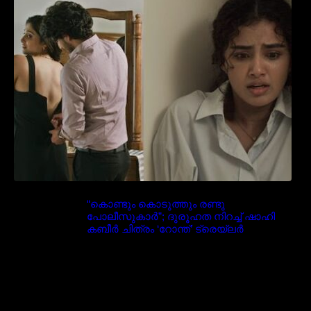
‘മരീചിക’യുമായി അനുപമ പരമേശ്വരൻ;
മിസ്റ്ററി ത്രില്ലർ ട്രെയിലർ
വൈറലാകുന്നു..
“കൊണ്ടും കൊടുത്തും രണ്ടു
പോലീസുകാർ”; ദുരൂഹത നിറച്ച് ഷാഹി
കബീർ ചിത്രം ‘റോന്ത്’ ട്രെയ്‌ലർ