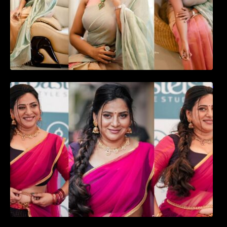
ഉദ്ഘാടന വേദിയിൽ ആരാധരെ മയക്കുന്ന
തകർപ്പൻ ഡൻസുമായി അന്ന രാജൻ..