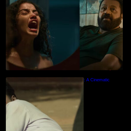
Teaser
‘ജെഎസ്‌കെ’ ടീസർ പുറത്ത്; വക്കീൽ
വേഷത്തിൽ നിറഞ്ഞാടി സുരേഷ് ഗോപി..
Idiyan Chandhu – Teaser: A Cinematic
Extravaganza Unveiled