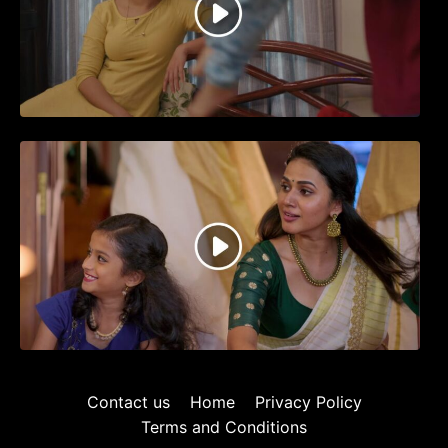
ഗുരുവായൂർ അംബലനടയിൽ… വീഡിയോ
സോങ്ങ്..
ജനപ്രിയ നടൻ ദിലീപ് നയകമായി
എത്തുന്ന പവി കെയർ ടേക്കർ.. വീഡിയോ
സോംഗ്…