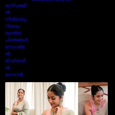
കോസ്റ്റാറിക്കയിലെ കാഴ്ചകളിൽ നിഖിലയും
റിമയും: യാത്രാ ചിത്രങ്ങൾ സോഷ്യൽ
മീഡിയയിൽ വൈറൽ
സാരിയിൽ സുന്ദരിയായി മലയിലകളുടെ
പ്രിയ താരം നവ്യാ നായർ| Malayalam
favourite actress Navya Nair cute in saree