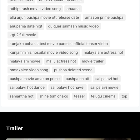
adhipurush movie video song
ahaana
allu arjun pushpa movie ott release date
amazon prime pushpa
anupama date nigt
dulquer salmaan music video
kgf 2 full movie
kunjako boban latest movie padmini official teaser video
kunjamminis hospital movie video song
malayalam actress hot
malayalam movie
mallu actress hot
movie trailer
ormakalee video song
pushpa deleted scene
pushpa movie amazon prime
pushpa on ott
sai palavi hot
sai palavi hot dance
sai palavi hot navel
sai palavi movie
samantha hot
shine tom chako
teaser
telugu cinema
top
Trailer