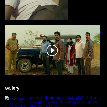
ധ്യാൻ ശ്രീനിവാസൻ നായകനായി
എത്തുന്ന “പാർട്നെർസ്” പ്രേക്ഷക ശ്രദ്ധ
നേടിയ ടീസർ കാണാം..
Gallery