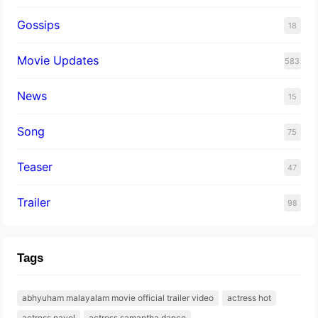
Gossips
18
Movie Updates
583
News
15
Song
75
Teaser
47
Trailer
98
Tags
abhyuham malayalam movie official trailer video
actress hot
actress navel
actress samantha dance