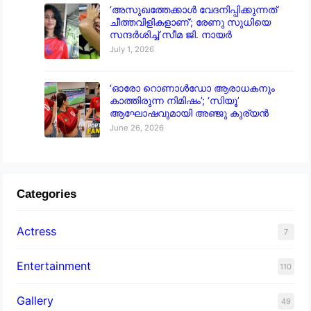
‘അസുഖത്തേക്കാൾ വേദനിപ്പിക്കുന്നത്
ചീത്തവിളികളാണ്’; രേണു സുധിയെ
സന്ദർശിച്ച് സീമ ജി. നായർ
July 1, 2026
‘ഓരോ റൊണാൾഡോ ആരാധകനും
കാത്തിരുന്ന നിമിഷം’; ‘സിയൂ’
ആഘോഷവുമായി അഞ്ജു കുര്യൻ
June 26, 2026
Categories
Actress
7
Entertainment
110
Gallery
49