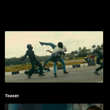
മമ്മൂക്കയുടെ മാസ്സ് ആക്ഷൻ രംഗങ്ങളിൽ
ശ്രദ്ധ നേടി ബസൂക്ക ട്രൈലർ