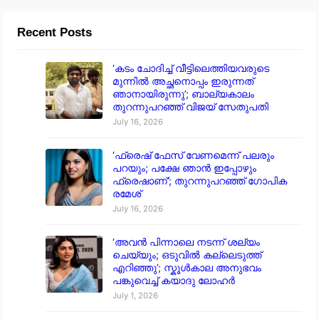
Recent Posts
‘കടം ചോദിച്ച് വീട്ടിലെത്തിയവരുടെ
മുന്നിൽ അച്ഛനൊപ്പം ഇരുന്നത്
ഞാനായിരുന്നു’; ബാല്യകാലം
തുറന്നുപറഞ്ഞ് വിജയ് സേതുപതി
July 16, 2026
‘ഫ്രെഷ് ഫേസ് വേണമെന്ന് പലരും
പറയും; പക്ഷേ ഞാൻ ഇപ്പോഴും
ഫ്രെഷാണ്’; തുറന്നുപറഞ്ഞ് ഗോപിക
രമേശ്
July 16, 2026
‘അവൻ പിന്നാലെ നടന്ന് ശല്യം
ചെയ്യും; ഒടുവിൽ കല്ലെടുത്ത്
എറിഞ്ഞു’; സ്കൂൾകാല അനുഭവം
പങ്കുവെച്ച് കയാദു ലോഹർ
July 1, 2026