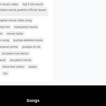
n music video
kgf 2 full movie
atest movie padmini official teaser
spital movie video song
ess hot
malayalam movie
ot
movie trailer
eo song
pushpa deleted scene
amazon prime
pushpa on ott
sai palavi hot dance
navel
sai palavi movie
shine tom chako
teaser
top
Songs