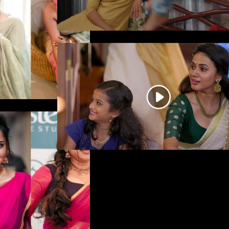
ജനപ്രിയ നടൻ ദിലീപ്
നയകമായി എത്തുന്ന പവി
കെയർ ടേക്കർ.. വീഡിയോ
സോംഗ്…
ിയിൽ ആരാധരെ
്പൻ
ന രാജൻ..