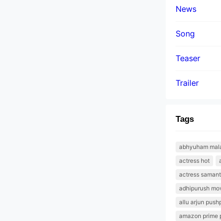
News
Song
Teaser
Trailer
Tags
abhyuham malay
actress hot
actress saman
adhipurush mov
allu arjun push
amazon prime 