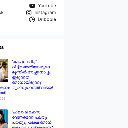
YouTube
ok
Instagram
n
Dribbble
ts
‘കടം ചോദിച്ച്
വീട്ടിലെത്തിയവരുടെ
മുന്നിൽ അച്ഛനൊപ്പം
ഇരുന്നത്
ഞാനായിരുന്നു’;
ാലം തുറന്നുപറഞ്ഞ് വിജയ്
തി
2026
‘ഫ്രെഷ് ഫേസ്
വേണമെന്ന് പലരും
പറയും; പക്ഷേ ഞാൻ
ഇപ്പോഴും ഫ്രെഷാണ്’;