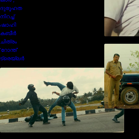
മമ്മൂക്കയുടെ മാസ്സ് ആക്ഷൻ
രംഗങ്ങളിൽ ശ്രദ്ധ നേടി
ബസൂക്ക ട്രൈലർ