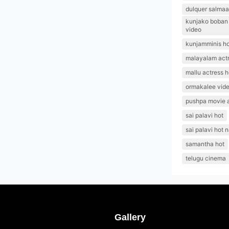
dulquer salmaa
kunjako boban l
video
kunjamminis ho
malayalam actr
mallu actress h
ormakalee vid
pushpa movie 
sai palavi hot
sai palavi hot 
samantha hot
telugu cinema
Gallery