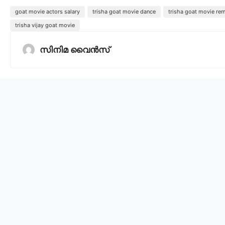
goat movie actors salary
trisha goat movie dance
trisha goat movie re
trisha vijay goat movie
സിനിമ വൈൻസ്