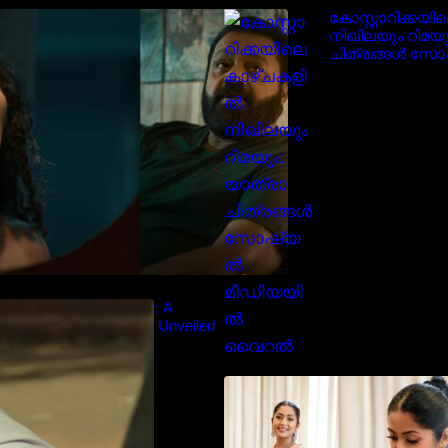
‘ജെഎസ്‌കെ’ ടീസർ പുറത്ത്;
കോസ്റ്റാറിക്കയ
വക്കീൽ വേഷത്തിൽ നിറഞ്ഞാടി
നിഖിലയും റിമയു
സുരേഷ് ഗോപി..
ചിത്രങ്ങൾ സ
മീഡിയയിൽ വ
diyan Chandhu – Teaser: A
Cinematic Extravaganza Unveiled
സാരിയിൽ സുന്
മലയിലകളുടെ പ
നവ്യാ നായർ| M
favourite actress