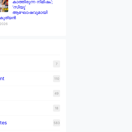
കാത്തിരുന്ന നിമിഷം’;
‘സിയൂ’
ആഘോഷവുമായി
 കുര്യൻ
 2026
7
nt
110
49
18
tes
583