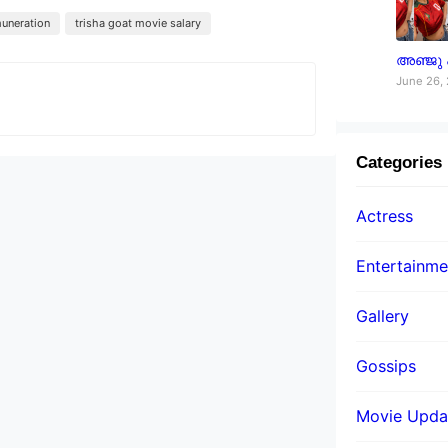
muneration
trisha goat movie salary
അഞ്ജു
June 26,
Categories
Actress
Entertainme
Gallery
Gossips
Movie Upda