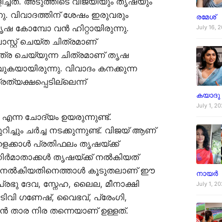
കളിച്ചത്. അടുത്തിടെ വിജയിയും തൃഷയും
നു. വിവാദത്തിന് ശേഷം ഇരുവരും
രമേശ്
തൃഷ കോമ്പോ വൻ ഹിറ്റായിരുന്നു.
July 16, 
്റ്റ് ചെയ്ത ചിത്രമാണ്
ാത്ര ചെയ്യുന്ന ചിത്രമാണ് തൃഷ
വുകയായിരുന്നു. വിവാദം കനക്കുന്ന
ത്യക്ഷപ്പെടില്ലെന്ന്
കയാദു
July 1, 2
എന്ന ചോദ്യം ഉയരുന്നുണ്ട്.
ചും ചർച്ച നടക്കുന്നുണ്ട്. വിജയ് ആണ്
ളെക്കാൾ പ്രതിഫലം തൃഷയ്ക്ക്
ാണ് നിർമാതാക്കൾ തൃഷയ്ക്ക് നൽകിയത്
ക്ക് നൽകിയതിനെത്താൾ കൂടുതലാണ് ഈ
നായർ
പ്രഭു ദേവ, സ്നേഹ, ലൈല, മീനാക്ഷി
July 1, 2
വി ​ഗണേഷ്, വൈഭവ്, പ്രേം​ഗി,
ൻ താര നിര തന്നെയാണ് ഉള്ളത്.