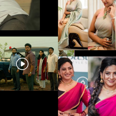
in saree
ധ്യാൻ ശ്രീനിവാസൻ
നായകനായി എത്തുന്ന
“പാർട്നെർസ്” പ്രേക്ഷക ശ്രദ്ധ
നേടിയ ടീസർ കാണാം..
ഉദ്ഘാടന വേദ
മയക്കുന്ന തകർപ
ഡൻസുമായി അന്