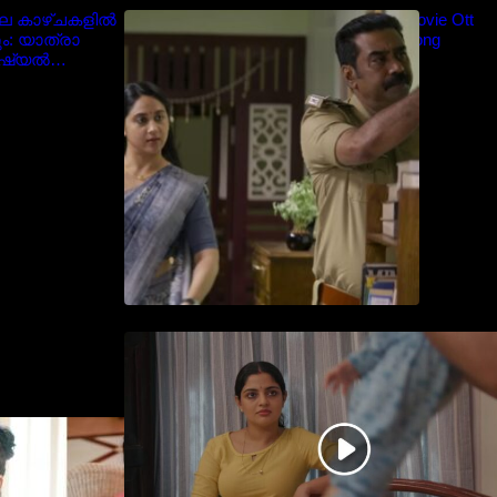
ിലെ കാഴ്ചകളിൽ
Blockbuster Thalavan Movie Ott
ം: യാത്രാ
Release Date – Video Song
ോഷ്യൽ
Release
ൈറൽ
തിയേറ്ററിൽ വൻ വിജയമായി
മുന്നേറിയ ഗുരുവായൂർ
അംബലനടയിൽ… വീഡിയോ
സോങ്ങ്..
ദരിയായി
്രിയ താരം
alayalam
 Navya Nair cute