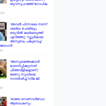
തുറന്നുപറഞ്ഞ് ഗോപിക
2026
‘അവൻ പിന്നാലെ നടന്ന്
ശല്യം ചെയ്യും;
ഒടുവിൽ കല്ലെടുത്ത്
എറിഞ്ഞു’; സ്കൂൾകാല
അനുഭവം പങ്കുവെച്ച്
 ലോഹർ
026
‘അസുഖത്തേക്കാൾ
വേദനിപ്പിക്കുന്നത്
ചീത്തവിളികളാണ്’;
രേണു സുധിയെ
സന്ദർശിച്ച് സീമ ജി.
026
‘ഓരോ റൊണാൾഡോ
ആരാധകനും