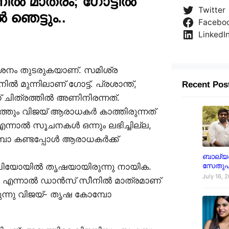
ൽ മാത്രം; ഗോട്ടിൽ
Twitter
ഞെട്ടും..
Facebo
LinkedI
ദർശനം തുടരുകയാണ്. സമിശ്ര
ൽ മുന്നിലാണ് ഗോട്ട്. പ്രശാന്ത്,
Recent Pos
് ചിത്രത്തിൽ അണിനിരന്നത്.
യത്തും വിജയ് ആരാധകർ കാത്തിരുന്നത്
ന്നാൽ സൂചനകൾ ഒന്നും ലഭിച്ചില്ല,
്പോ കണ്ടപ്പോൾ ആരാധകർക്ക്
ബാല്യക
സേതുപ
ലിയോയിൽ തൃഷയായിരുന്നു നായിക.
July 16, 
നു. എന്നാൽ ഡാൻസ് സീനിൽ മാത്രമാണ്
ന്നു വിജയ്- തൃഷ കോമ്പോ