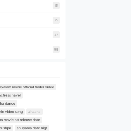
15
75
47
98
alam movie official trailer video
actress navel
tha dance
ie video song
ahaana
pa movie ott release date
pushpa
anupama date nigt