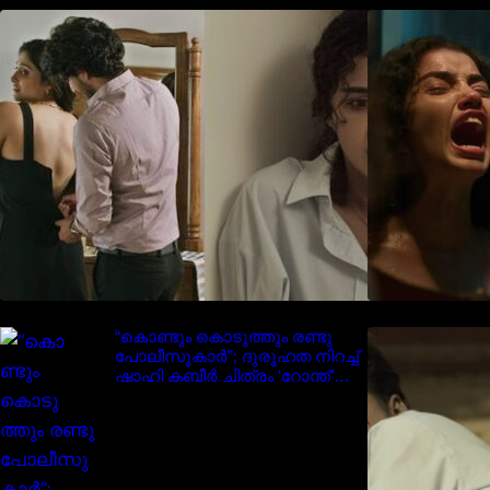
‘മരീചിക’യുമായി അനുപമ
പരമേശ്വരൻ; മിസ്റ്ററി ത്രില്ലർ
ട്രെയിലർ വൈറലാകുന്നു..
“കൊണ്ടും കൊടുത്തും രണ്ടു
I
പോലീസുകാർ”; ദുരൂഹത നിറച്ച്
ഷാഹി കബീർ ചിത്രം ‘റോന്ത്’
ട്രെയ്‌ലർ