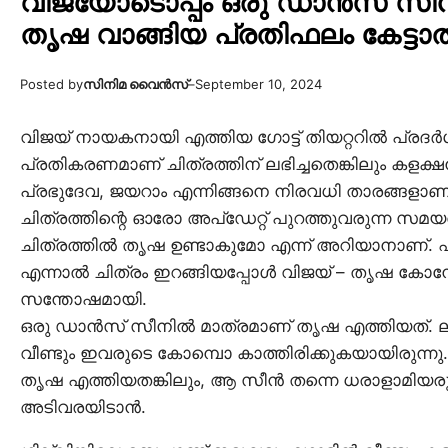
വിജയോടൊപ്പം ഒരു ഡാൻസ് സീനി
തൃഷ വാങ്ങിയ പ്രതിഫലം കേട്ടാൽ 
Posted by
സിനിമ വൈൻസ്
–
September 10, 2024
വിജയ് നായകനായി എത്തിയ ഗോട്ട് തിയറ്ററിൽ പ്ര
പ്രതികരണമാണ് ചിത്രത്തിന് ലഭിച്ചതെങ്കിലും കളക്ഷനി
പ്രഭുദേവ, ജയറാം എന്നിങ്ങനെ നിരവധി താരങ്ങളാണ
ചിത്രത്തിന്റെ ഓരോ അപ്ഡേറ്റ് പുറത്തുവരുന്ന സമ
ചിത്രത്തിൽ തൃഷ ഉണ്ടാകുമോ എന്ന് അറിയാനാണ്. എ
എന്നാൽ ചിത്രം ഇറങ്ങിയപ്പോൾ വിജയ് – തൃഷ കോമ
സന്തോഷമായി.
ഒരു ഡാൻസ് സീനിൽ മാത്രമാണ് തൃഷ എത്തിയത്. 
വീണ്ടും ഇവരുടെ കോമ്പൊ കാത്തിരിക്കുകയായിരുന്
തൃഷ എത്തിയതങ്കിലും, ആ സീൻ തന്നെ ധരാളാമിയരു
അടിവരയിടാൻ.