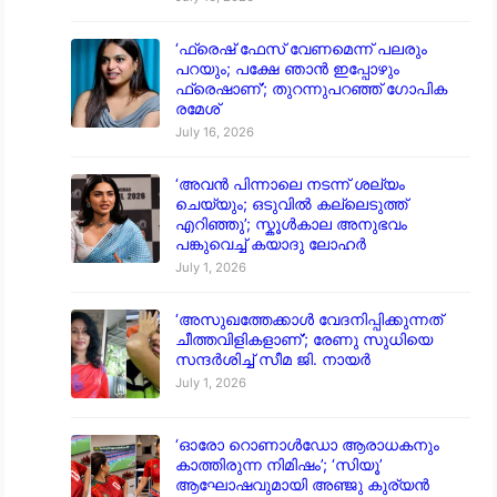
‘ഫ്രെഷ് ഫേസ് വേണമെന്ന് പലരും
പറയും; പക്ഷേ ഞാൻ ഇപ്പോഴും
ഫ്രെഷാണ്’; തുറന്നുപറഞ്ഞ് ഗോപിക
രമേശ്
July 16, 2026
‘അവൻ പിന്നാലെ നടന്ന് ശല്യം
ചെയ്യും; ഒടുവിൽ കല്ലെടുത്ത്
എറിഞ്ഞു’; സ്കൂൾകാല അനുഭവം
പങ്കുവെച്ച് കയാദു ലോഹർ
July 1, 2026
‘അസുഖത്തേക്കാൾ വേദനിപ്പിക്കുന്നത്
ചീത്തവിളികളാണ്’; രേണു സുധിയെ
സന്ദർശിച്ച് സീമ ജി. നായർ
July 1, 2026
‘ഓരോ റൊണാൾഡോ ആരാധകനും
കാത്തിരുന്ന നിമിഷം’; ‘സിയൂ’
ആഘോഷവുമായി അഞ്ജു കുര്യൻ