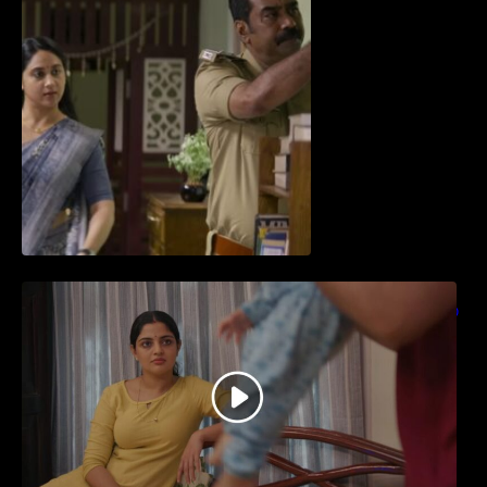
തിയേറ്ററിൽ വൻ വിജയമായി മുന്നേറിയ
ഗുരുവായൂർ അംബലനടയിൽ… വീഡിയോ
സോങ്ങ്..