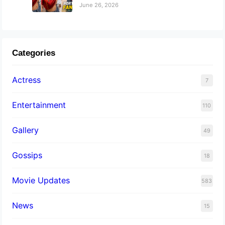
June 26, 2026
Categories
Actress
7
Entertainment
110
Gallery
49
Gossips
18
Movie Updates
583
News
15