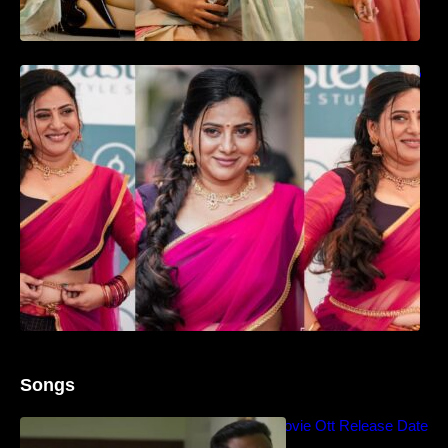
ഉദ്ഘാടന വേദിയിൽ ആരാധരെ മയക്കുന്ന
തകർപ്പൻ ഡൻസുമായി അന്ന രാജൻ..
Songs
Blockbuster Thalavan Movie Ott Release Date
– Video Song Release