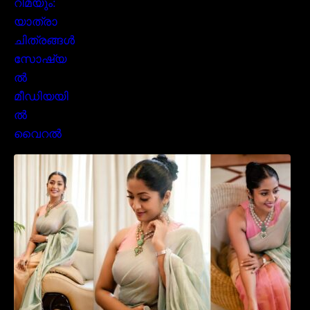
സാരിയിൽ സുന്ദരിയായി മലയിലകളുടെ
പ്രിയ താരം നവ്യാ നായർ| Malayalam
favourite actress Navya Nair cute in saree