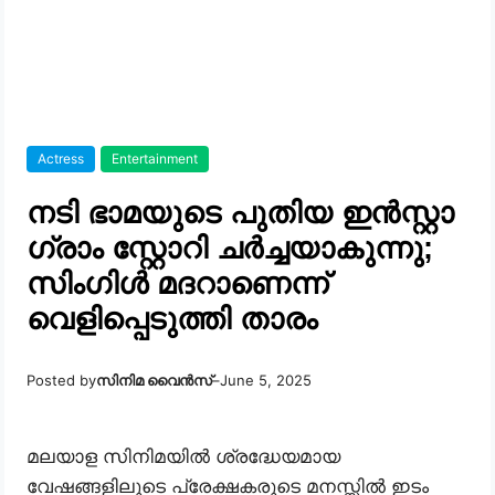
Actress
Entertainment
നടി ഭാമയുടെ പുതിയ ഇൻസ്റ്റാ​
ഗ്രാം സ്റ്റോറി ചർച്ചയാകുന്നു;
സിം​ഗിൾ മദറാണെന്ന്
വെളിപ്പെടുത്തി താരം
Posted by
സിനിമ വൈൻസ്
–
June 5, 2025
മലയാള സിനിമയിൽ ശ്രദ്ധേയമായ
വേഷങ്ങളിലൂടെ പ്രേക്ഷകരുടെ മനസ്സിൽ ഇടം