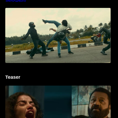
മമ്മൂക്കയുടെ മാസ്സ് ആക്ഷൻ രംഗങ്ങളിൽ
ശ്രദ്ധ നേടി ബസൂക്ക ട്രൈലർ
Teaser
‘ജെഎസ്‌കെ’ ടീസർ പുറത്ത്; വക്കീൽ
വേഷത്തിൽ നിറഞ്ഞാടി സുരേഷ് ഗോപി..