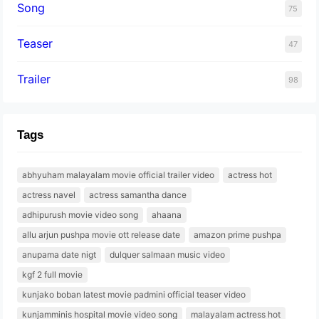
Song
75
Teaser
47
Trailer
98
Tags
abhyuham malayalam movie official trailer video
actress hot
actress navel
actress samantha dance
adhipurush movie video song
ahaana
allu arjun pushpa movie ott release date
amazon prime pushpa
anupama date nigt
dulquer salmaan music video
kgf 2 full movie
kunjako boban latest movie padmini official teaser video
kunjamminis hospital movie video song
malayalam actress hot