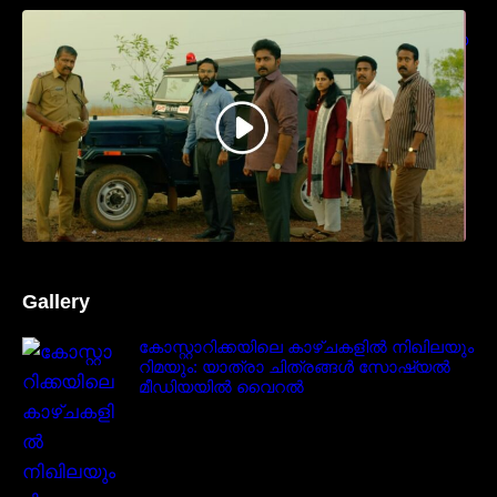
ധ്യാൻ ശ്രീനിവാസൻ നായകനായി
എത്തുന്ന “പാർട്നെർസ്” പ്രേക്ഷക ശ്രദ്ധ
നേടിയ ടീസർ കാണാം..
Gallery
കോസ്റ്റാറിക്കയിലെ കാഴ്ചകളിൽ നിഖിലയും
റിമയും: യാത്രാ ചിത്രങ്ങൾ സോഷ്യൽ
മീഡിയയിൽ വൈറൽ