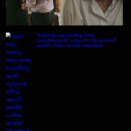
“കൊണ്ടും കൊടുത്തും രണ്ടു
പോലീസുകാർ”; ദുരൂഹത നിറച്ച് ഷാഹി
കബീർ ചിത്രം ‘റോന്ത്’ ട്രെയ്‌ലർ