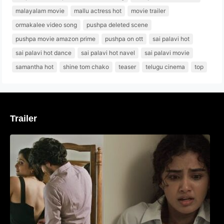
malayalam movie
mallu actress hot
movie trailer
ormakalee video song
pushpa deleted scene
pushpa movie amazon prime
pushpa on ott
sai palavi hot
sai palavi hot dance
sai palavi hot navel
sai palavi movie
samantha hot
shine tom chako
teaser
telugu cinema
top
Trailer
‘മരീചിക’യുമായി അനുപമ പരമേശ്വരൻ;
മിസ്റ്ററി ത്രില്ലർ ട്രെയിലർ
വൈറലാകുന്നു..