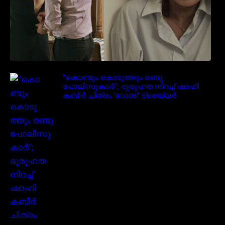
“കൊണ്ടും കൊടുത്തും രണ്ടു
പോലീസുകാർ”; ദുരൂഹത നിറച്ച് ഷാഹി
കബീർ ചിത്രം ‘റോന്ത്’ ട്രെയ്‌ലർ