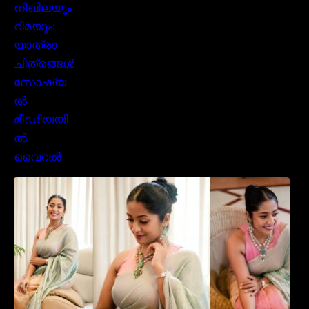
സാരിയിൽ സുന്ദരിയായി മലയിലകളുടെ
പ്രിയ താരം നവ്യാ നായർ| Malayalam
favourite actress Navya Nair cute in saree