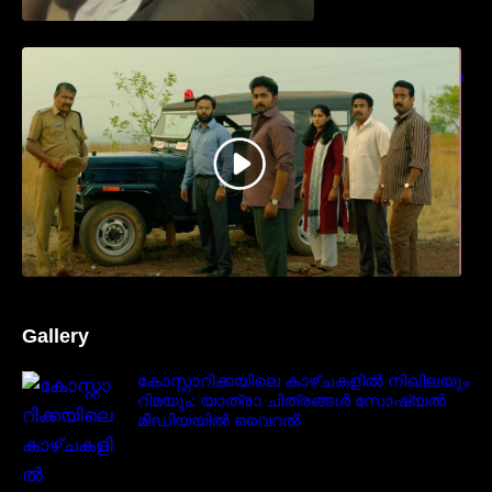
ധ്യാൻ ശ്രീനിവാസൻ നായകനായി
എത്തുന്ന “പാർട്നെർസ്” പ്രേക്ഷക ശ്രദ്ധ
നേടിയ ടീസർ കാണാം..
Gallery
കോസ്റ്റാറിക്കയിലെ കാഴ്ചകളിൽ നിഖിലയും
റിമയും: യാത്രാ ചിത്രങ്ങൾ സോഷ്യൽ
മീഡിയയിൽ വൈറൽ