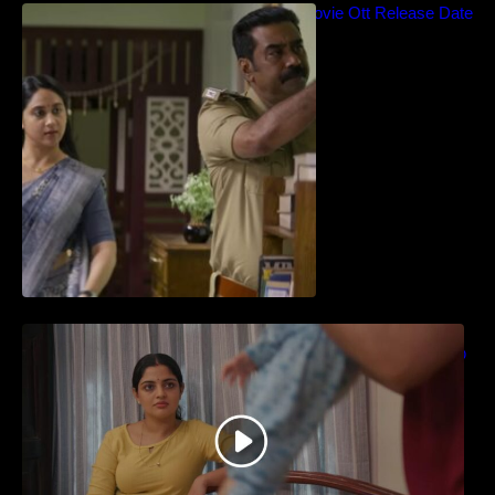
Blockbuster Thalavan Movie Ott Release Date
– Video Song Release
തിയേറ്ററിൽ വൻ വിജയമായി മുന്നേറിയ
ഗുരുവായൂർ അംബലനടയിൽ… വീഡിയോ
സോങ്ങ്..