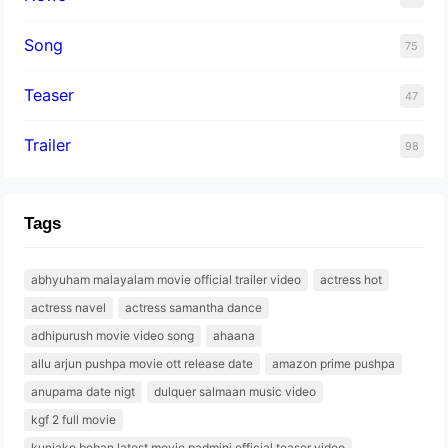
Song
75
Teaser
47
Trailer
98
Tags
abhyuham malayalam movie official trailer video
actress hot
actress navel
actress samantha dance
adhipurush movie video song
ahaana
allu arjun pushpa movie ott release date
amazon prime pushpa
anupama date nigt
dulquer salmaan music video
kgf 2 full movie
kunjako boban latest movie padmini official teaser video