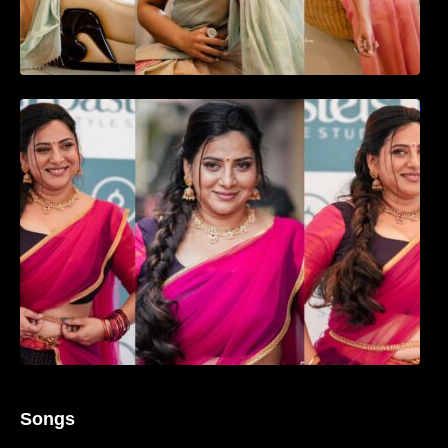
ഉദ്ഘാടന വേദിയിൽ ആരാധരെ മയക്കുന്ന
തകർപ്പൻ ഡൻസുമായി അന്ന രാജൻ..
Songs