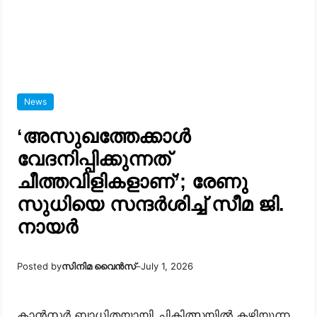
News
‘അസുഖത്തേക്കാൾ
വേദനിപ്പിക്കുന്നത്
ചീത്തവിളികളാണ്’; രേണു
സുധിയെ സന്ദർശിച്ച് സീമ ജി.
നായർ
Posted by
സിനിമ വൈൻസ്
–
July 1, 2026
കാൻസർ ബാധിതയായി ചികിത്സയിൽ കഴിയുന്ന