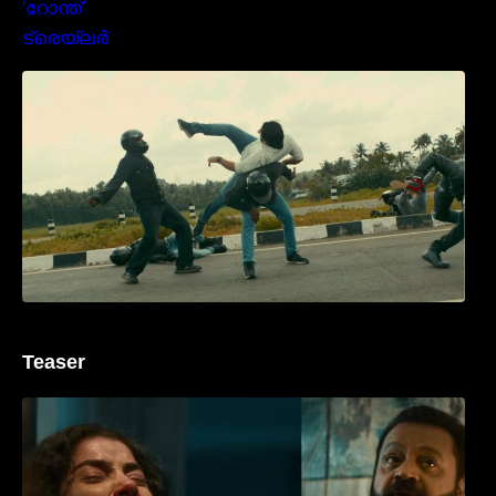
മമ്മൂക്കയുടെ മാസ്സ് ആക്ഷൻ രംഗങ്ങളിൽ
ശ്രദ്ധ നേടി ബസൂക്ക ട്രൈലർ
Teaser
‘ജെഎസ്‌കെ’ ടീസർ പുറത്ത്; വക്കീൽ
വേഷത്തിൽ നിറഞ്ഞാടി സുരേഷ് ഗോപി..