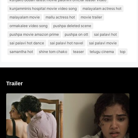
kunjamminis hospital movie video song
malayalam actress hot
malayalam movie
mallu actress hot
movie trailer
ormakalee video song
pushpa deleted scene
pushpa movie amazon prime
pushpa on ott
sai palavi hot
sai palavi hot dance
sai palavi hot navel
sai palavi movie
samantha hot
shine tom chako
teaser
telugu cinema
top
Trailer
‘മരീചിക’യുമായി അനുപമ പരമേശ്വരൻ;
മിസ്റ്ററി ത്രില്ലർ ട്രെയിലർ
വൈറലാകുന്നു..