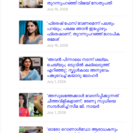
തുറന്നുപറഞ്ഞ് വിജയ് സേതുപതി
July 16, 2026
‘ഫ്രെഷ് ഫേസ് വേണമെന്ന് പലരും
പറയും; പക്ഷേ ഞാൻ ഇപ്പോഴും
ഫ്രെഷാണ്’; തുറന്നുപറഞ്ഞ് ഗോപിക
രമേശ്
July 16, 2026
‘അവൻ പിന്നാലെ നടന്ന് ശല്യം
ചെയ്യും; ഒടുവിൽ കല്ലെടുത്ത്
എറിഞ്ഞു’; സ്കൂൾകാല അനുഭവം
പങ്കുവെച്ച് കയാദു ലോഹർ
July 1, 2026
‘അസുഖത്തേക്കാൾ വേദനിപ്പിക്കുന്നത്
ചീത്തവിളികളാണ്’; രേണു സുധിയെ
സന്ദർശിച്ച് സീമ ജി. നായർ
July 1, 2026
‘ഓരോ റൊണാൾഡോ ആരാധകനും