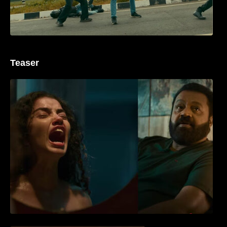
Teaser
‘ജെഎസ്‌കെ’ ടീസർ പുറത്ത്; വക്കീൽ
വേഷത്തിൽ നിറഞ്ഞാടി സുരേഷ് ഗോപി..