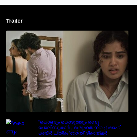
Trailer
‘മരീചിക’യുമായി അനുപമ പരമേശ്വരൻ;
മിസ്റ്ററി ത്രില്ലർ ട്രെയിലർ
വൈറലാകുന്നു..
“കൊണ്ടും കൊടുത്തും രണ്ടു
പോലീസുകാർ”; ദുരൂഹത നിറച്ച് ഷാഹി
കബീർ ചിത്രം ‘റോന്ത്’ ട്രെയ്‌ലർ