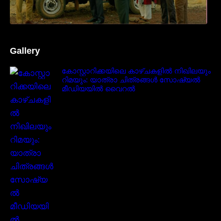
Gallery
കോസ്റ്റാറിക്കയിലെ കാഴ്ചകളിൽ നിഖിലയും
റിമയും: യാത്രാ ചിത്രങ്ങൾ സോഷ്യൽ
മീഡിയയിൽ വൈറൽ