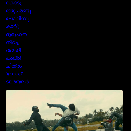
മമ്മൂക്കയുടെ മാസ്സ് ആക്ഷൻ രംഗങ്ങളിൽ
ശ്രദ്ധ നേടി ബസൂക്ക ട്രൈലർ