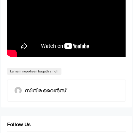
karnam nepoliean bagath singh
സിനിമ വൈൻസ്
Follow Us