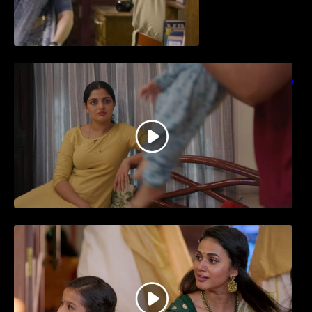
തിയേറ്ററിൽ വൻ വിജയമായി മുന്നേറിയ
ഗുരുവായൂർ അംബലനടയിൽ… വീഡിയോ
സോങ്ങ്..
ജനപ്രിയ നടൻ ദിലീപ് നയകമായി
എത്തുന്ന പവി കെയർ ടേക്കർ.. വീഡിയോ
സോംഗ്…