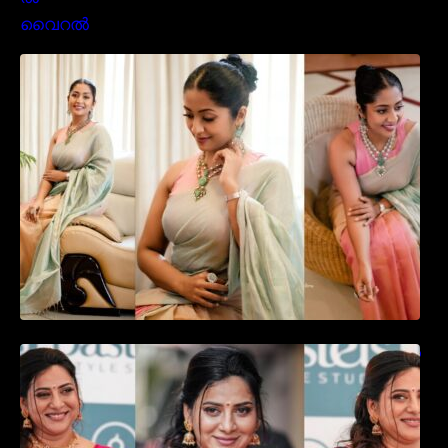
സാരിയിൽ സുന്ദരിയായി മലയിലകളുടെ
പ്രിയ താരം നവ്യാ നായർ| Malayalam
favourite actress Navya Nair cute in saree
ഉദ്ഘാടന വേദിയിൽ ആരാധരെ മയക്കുന്ന
തകർപ്പൻ ഡൻസുമായി അന്ന രാജൻ..