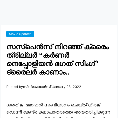
Movie Updates
സസ്പെൻസ് നിറഞ്ഞ് ക്രൈം
ത്രില്ലർ “കർണർ
നെപ്പോളിയൻ ഭഗത് സിംഗ്”
ട്രൈലർ കാണാം..
Posted by
സിനിമ വൈൻസ്
–
January 23, 2022
ശരത് ജി മോഹന്‍ സംവിധാനം ചെയ്ത് ധീരജ്
ഡെന്നി കേന്ദ്ര കഥാപാത്രത്തെ അവതരിപ്പിക്കുന്ന