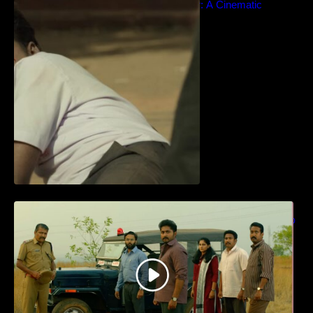
Idiyan Chandhu – Teaser: A Cinematic
Extravaganza Unveiled
ധ്യാൻ ശ്രീനിവാസൻ നായകനായി
എത്തുന്ന “പാർട്നെർസ്” പ്രേക്ഷക ശ്രദ്ധ
നേടിയ ടീസർ കാണാം..