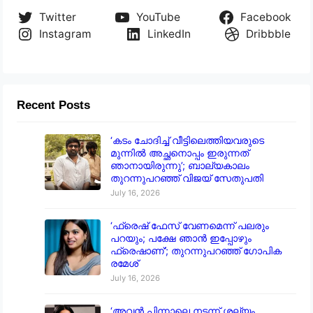
Twitter
YouTube
Facebook
Instagram
LinkedIn
Dribbble
Recent Posts
‘കടം ചോദിച്ച് വീട്ടിലെത്തിയവരുടെ
മുന്നിൽ അച്ഛനൊപ്പം ഇരുന്നത്
ഞാനായിരുന്നു’; ബാല്യകാലം
തുറന്നുപറഞ്ഞ് വിജയ് സേതുപതി
July 16, 2026
‘ഫ്രെഷ് ഫേസ് വേണമെന്ന് പലരും
പറയും; പക്ഷേ ഞാൻ ഇപ്പോഴും
ഫ്രെഷാണ്’; തുറന്നുപറഞ്ഞ് ഗോപിക
രമേശ്
July 16, 2026
‘അവൻ പിന്നാലെ നടന്ന് ശല്യം