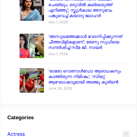
ചെയ്യും; ഒടുവിൽ കല്ലെടുത്ത്
എറിഞ്ഞു’; സ്കൂൾകാല അനുഭവം
പങ്കുവെച്ച് കയാദു ലോഹർ
July 1, 2026
‘അസുഖത്തേക്കാൾ വേദനിപ്പിക്കുന്നത്
ചീത്തവിളികളാണ്’; രേണു സുധിയെ
സന്ദർശിച്ച് സീമ ജി. നായർ
July 1, 2026
‘ഓരോ റൊണാൾഡോ ആരാധകനും
കാത്തിരുന്ന നിമിഷം’; ‘സിയൂ’
ആഘോഷവുമായി അഞ്ജു കുര്യൻ
June 26, 2026
Categories
Actress
7