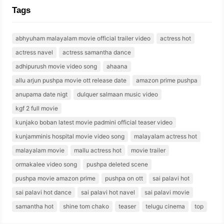
Tags
abhyuham malayalam movie official trailer video
actress hot
actress navel
actress samantha dance
adhipurush movie video song
ahaana
allu arjun pushpa movie ott release date
amazon prime pushpa
anupama date nigt
dulquer salmaan music video
kgf 2 full movie
kunjako boban latest movie padmini official teaser video
kunjamminis hospital movie video song
malayalam actress hot
malayalam movie
mallu actress hot
movie trailer
ormakalee video song
pushpa deleted scene
pushpa movie amazon prime
pushpa on ott
sai palavi hot
sai palavi hot dance
sai palavi hot navel
sai palavi movie
samantha hot
shine tom chako
teaser
telugu cinema
top