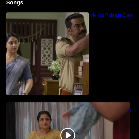
Songs
Blockbuster Thalavan Movie Ott Release Date
– Video Song Release
തിയേറ്ററിൽ വൻ വിജയമായി മുന്നേറിയ
ഗുരുവായൂർ അംബലനടയിൽ… വീഡിയോ
സോങ്ങ്..