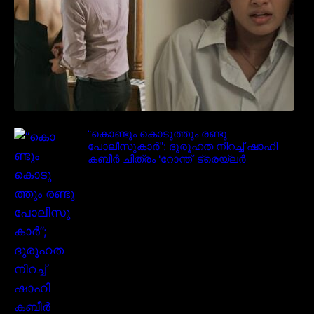
“കൊണ്ടും കൊടുത്തും രണ്ടു
പോലീസുകാർ”; ദുരൂഹത നിറച്ച് ഷാഹി
കബീർ ചിത്രം ‘റോന്ത്’ ട്രെയ്‌ലർ