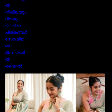
സാരിയിൽ സുന്ദരിയായി മലയിലകളുടെ
പ്രിയ താരം നവ്യാ നായർ| Malayalam
favourite actress Navya Nair cute in saree