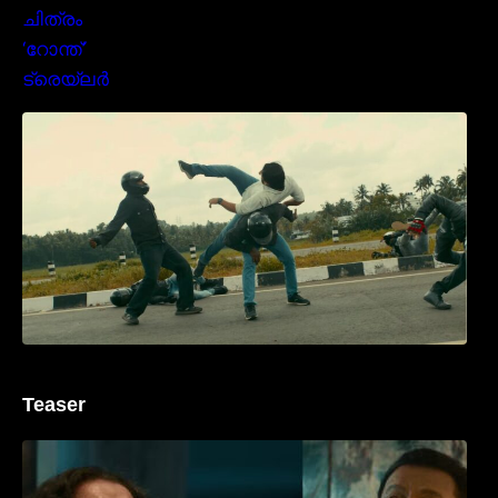
മമ്മൂക്കയുടെ മാസ്സ് ആക്ഷൻ രംഗങ്ങളിൽ
ശ്രദ്ധ നേടി ബസൂക്ക ട്രൈലർ
Teaser
‘ജെഎസ്‌കെ’ ടീസർ പുറത്ത്; വക്കീൽ
വേഷത്തിൽ നിറഞ്ഞാടി സുരേഷ് ഗോപി..