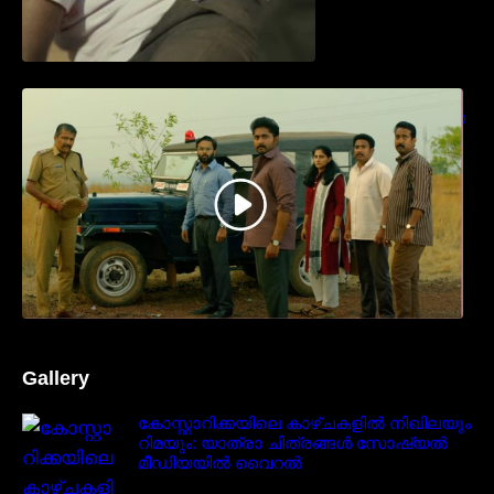
ധ്യാൻ ശ്രീനിവാസൻ നായകനായി
എത്തുന്ന “പാർട്നെർസ്” പ്രേക്ഷക ശ്രദ്ധ
നേടിയ ടീസർ കാണാം..
Gallery
കോസ്റ്റാറിക്കയിലെ കാഴ്ചകളിൽ നിഖിലയും
റിമയും: യാത്രാ ചിത്രങ്ങൾ സോഷ്യൽ
മീഡിയയിൽ വൈറൽ