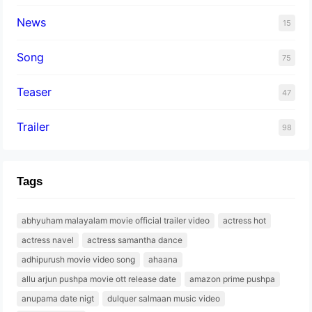
News
15
Song
75
Teaser
47
Trailer
98
Tags
abhyuham malayalam movie official trailer video
actress hot
actress navel
actress samantha dance
adhipurush movie video song
ahaana
allu arjun pushpa movie ott release date
amazon prime pushpa
anupama date nigt
dulquer salmaan music video