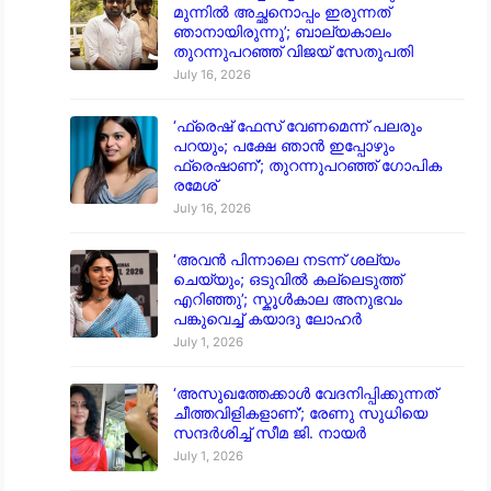
മുന്നിൽ അച്ഛനൊപ്പം ഇരുന്നത്
ഞാനായിരുന്നു’; ബാല്യകാലം
തുറന്നുപറഞ്ഞ് വിജയ് സേതുപതി
July 16, 2026
‘ഫ്രെഷ് ഫേസ് വേണമെന്ന് പലരും
പറയും; പക്ഷേ ഞാൻ ഇപ്പോഴും
ഫ്രെഷാണ്’; തുറന്നുപറഞ്ഞ് ഗോപിക
രമേശ്
July 16, 2026
‘അവൻ പിന്നാലെ നടന്ന് ശല്യം
ചെയ്യും; ഒടുവിൽ കല്ലെടുത്ത്
എറിഞ്ഞു’; സ്കൂൾകാല അനുഭവം
പങ്കുവെച്ച് കയാദു ലോഹർ
July 1, 2026
‘അസുഖത്തേക്കാൾ വേദനിപ്പിക്കുന്നത്
ചീത്തവിളികളാണ്’; രേണു സുധിയെ
സന്ദർശിച്ച് സീമ ജി. നായർ
July 1, 2026