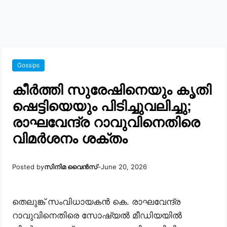
Gossips
കീർത്തി സുരേഷിനെയും കൃതി
ഷെട്ടിയെയും പിടിച്ചുവലിച്ചു;
രാഘവേന്ദ്ര റാവുവിനെതിരെ
വിമർശനം ശക്തം
Posted by
സിനിമ വൈൻസ്
–
June 20, 2026
തെലുങ്ക് സംവിധായകൻ കെ. രാഘവേന്ദ്ര
റാവുവിനെതിരെ സോഷ്യൽ മീഡിയയിൽ