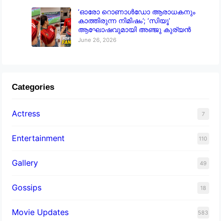
‘ഓരോ റൊണാൾഡോ ആരാധകനും
കാത്തിരുന്ന നിമിഷം’; ‘സിയൂ’
ആഘോഷവുമായി അഞ്ജു കുര്യൻ
June 26, 2026
Categories
Actress
7
Entertainment
110
Gallery
49
Gossips
18
Movie Updates
583