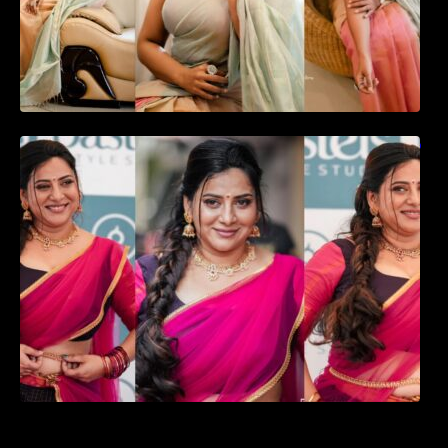
ഉദ്ഘാടന വേദിയിൽ ആരാധരെ മയക്കുന്ന
തകർപ്പൻ ഡൻസുമായി അന്ന രാജൻ..