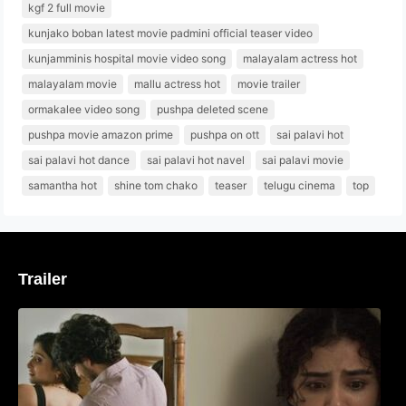
kgf 2 full movie
kunjako boban latest movie padmini official teaser video
kunjamminis hospital movie video song
malayalam actress hot
malayalam movie
mallu actress hot
movie trailer
ormakalee video song
pushpa deleted scene
pushpa movie amazon prime
pushpa on ott
sai palavi hot
sai palavi hot dance
sai palavi hot navel
sai palavi movie
samantha hot
shine tom chako
teaser
telugu cinema
top
Trailer
‘മരീചിക’യുമായി അനുപമ പരമേശ്വരൻ;
മിസ്റ്ററി ത്രില്ലർ ട്രെയിലർ
വൈറലാകുന്നു..