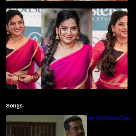
ഉദ്ഘാടന വേദിയിൽ ആരാധരെ മയക്കുന്ന
തകർപ്പൻ ഡൻസുമായി അന്ന രാജൻ..
Songs
Blockbuster Thalavan Movie Ott Release Date
– Video Song Release