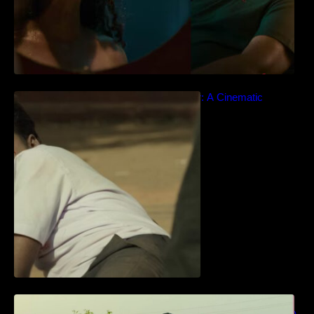
Idiyan Chandhu – Teaser: A Cinematic
Extravaganza Unveiled
ധ്യാൻ ശ്രീനിവാസൻ നായകനായി
എത്തുന്ന “പാർട്നെർസ്” പ്രേക്ഷക ശ്രദ്ധ