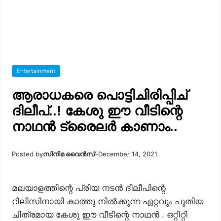
Entertainment
ആരാധകരെ പൊട്ടിചിരിപ്പിച്
ദിലീപ്..! കേശു ഈ വീടിന്റെ
നാഥൻ ട്രൈലർ കാണാം..
Posted by
സിനിമ വൈൻസ്
–
December 14, 2021
മലയാളത്തിന്റെ പ്രിയ നടൻ ദിലീപിന്റെ
റിലീസിനായി കാത്തു നിൽക്കുന്ന ഏറ്റവും പുതിയ
ചിത്രമായ കേശു ഈ വീടിന്റെ നാഥൻ . ഒറ്റിറ്റി