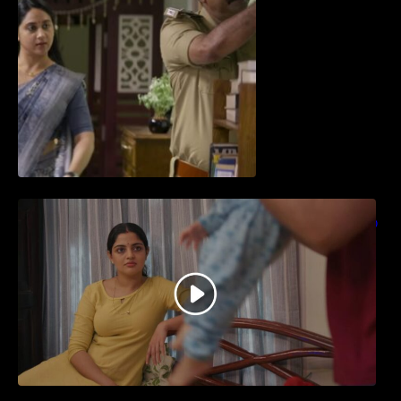
തിയേറ്ററിൽ വൻ വിജയമായി മുന്നേറിയ
ഗുരുവായൂർ അംബലനടയിൽ… വീഡിയോ
സോങ്ങ്..