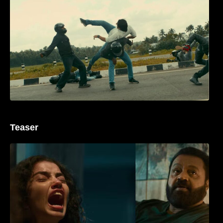
മമ്മൂക്കയുടെ മാസ്സ് ആക്ഷൻ രംഗങ്ങളിൽ
ശ്രദ്ധ നേടി ബസൂക്ക ട്രൈലർ
Teaser
‘ജെഎസ്‌കെ’ ടീസർ പുറത്ത്; വക്കീൽ
വേഷത്തിൽ നിറഞ്ഞാടി സുരേഷ് ഗോപി..