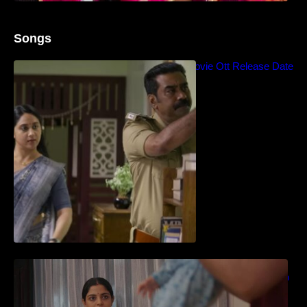
Songs
Blockbuster Thalavan Movie Ott Release Date
– Video Song Release
തിയേറ്ററിൽ വൻ വിജയമായി മുന്നേറിയ
ഗുരുവായൂർ അംബലനടയിൽ… വീഡിയോ
സോങ്ങ്..