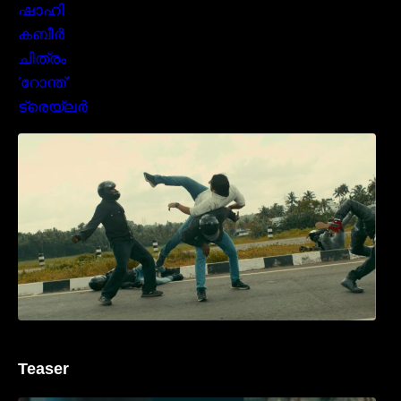
മമ്മൂക്കയുടെ മാസ്സ് ആക്ഷൻ രംഗങ്ങളിൽ
ശ്രദ്ധ നേടി ബസൂക്ക ട്രൈലർ
Teaser