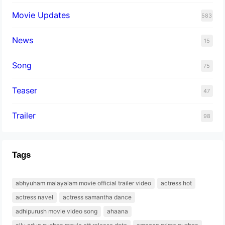
Movie Updates
583
News
15
Song
75
Teaser
47
Trailer
98
Tags
abhyuham malayalam movie official trailer video
actress hot
actress navel
actress samantha dance
adhipurush movie video song
ahaana