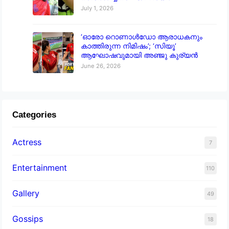
July 1, 2026
‘ഓരോ റൊണാൾഡോ ആരാധകനും
കാത്തിരുന്ന നിമിഷം’; ‘സിയൂ’
ആഘോഷവുമായി അഞ്ജു കുര്യൻ
June 26, 2026
Categories
Actress
7
Entertainment
110
Gallery
49
Gossips
18