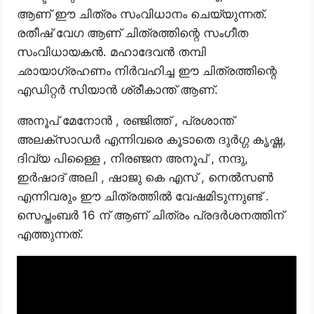
ആണ് ഈ ചിത്രം സംവിധാനം ചെയ്യുന്നത്.
രതീഷ് വേഗ ആണ് ചിത്രത്തിന്റെ സംഗീത
സംവിധായകൻ. മഹാദേവൻ തമ്പി
ഛായാഗ്രഹണം നിർവഹിച്ച ഈ ചിത്രത്തിന്റെ
എഡിറ്റർ സിയാൻ ശ്രീകാന്ത് ആണ്.
അനൂപ് മേനോൻ , രഞ്ജിത്ത് , പ്രശാന്ത്
അലക്സാഡർ എന്നിവരെ കൂടാതെ ദുർഗ്ഗ കൃഷ്ണ,
ദിവ്യ പിള്ളൈ , നിരഞ്ജന അനൂപ് , നന്ദു,
ഇർഷാദ് അലി , ഷാജു കെ എസ് , നെൽസൺ
എന്നിവരും ഈ ചിത്രത്തിൽ വേഷമിടുന്നുണ്ട് .
സെപ്തംബർ 16 ന് ആണ് ചിത്രം പ്രദർശനത്തിന്
എത്തുന്നത്.