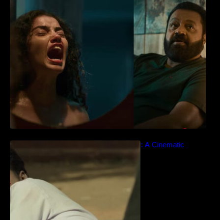
‘ജെഎസ്‌കെ’ ടീസർ പുറത്ത്; വക്കീൽ
വേഷത്തിൽ നിറഞ്ഞാടി സുരേഷ് ഗോപി..
Idiyan Chandhu – Teaser: A Cinematic
Extravaganza Unveiled