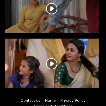
ജനപ്രിയ നടൻ ദിലീപ് നയകമായി
എത്തുന്ന പവി കെയർ ടേക്കർ.. വീഡിയോ
സോംഗ്…
Contact us
Home
Privacy Policy