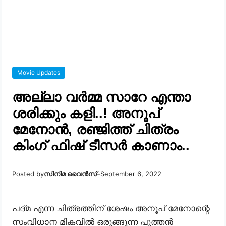
Movie Updates
അല്ലാ വർമ്മ സാറേ എന്താ
ശരിക്കും കളി..! അനൂപ്
മേനോൻ, രഞ്ജിത്ത് ചിത്രം
കിംഗ് ഫിഷ് ടീസർ കാണാം..
Posted by
സിനിമ വൈൻസ്
–
September 6, 2022
പദ്മ എന്ന ചിത്രത്തിന് ശേഷം അനൂപ് മേനോന്റെ
സംവിധാന മികവിൽ ഒരുങ്ങുന്ന പുത്തൻ