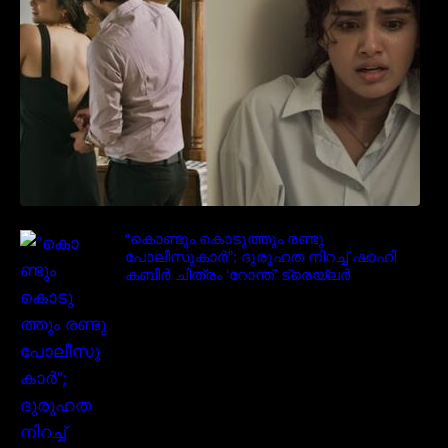
“കൊണ്ടും കൊടുത്തും രണ്ടു
പോലീസുകാർ”; ദുരൂഹത നിറച്ച് ഷാഹി
കബീർ ചിത്രം ‘റോന്ത്’ ട്രെയ്‌ലർ