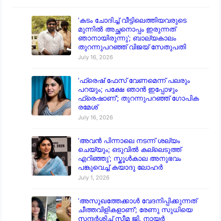
‘കടം ചോദിച്ച് വീട്ടിലെത്തിയവരുടെ
മുന്നിൽ അച്ഛനൊപ്പം ഇരുന്നത്
ഞാനായിരുന്നു’; ബാല്യകാലം
തുറന്നുപറഞ്ഞ് വിജയ് സേതുപതി
July 16, 2026
‘ഫ്രെഷ് ഫേസ് വേണമെന്ന് പലരും
പറയും; പക്ഷേ ഞാൻ ഇപ്പോഴും
ഫ്രെഷാണ്’; തുറന്നുപറഞ്ഞ് ഗോപിക
രമേശ്
July 16, 2026
‘അവൻ പിന്നാലെ നടന്ന് ശല്യം
ചെയ്യും; ഒടുവിൽ കല്ലെടുത്ത്
എറിഞ്ഞു’; സ്കൂൾകാല അനുഭവം
പങ്കുവെച്ച് കയാദു ലോഹർ
July 1, 2026
‘അസുഖത്തേക്കാൾ വേദനിപ്പിക്കുന്നത്
ചീത്തവിളികളാണ്’; രേണു സുധിയെ
സന്ദർശിച്ച് സീമ ജി. നായർ