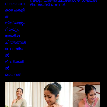
റിമയും: യാത്രാ ചിത്രങ്ങൾ സോഷ്യൽ
മീഡിയയിൽ വൈറൽ
സാരിയിൽ സുന്ദരിയായി മലയിലകളുടെ
പ്രിയ താരം നവ്യാ നായർ| Malayalam
favourite actress Navya Nair cute in saree