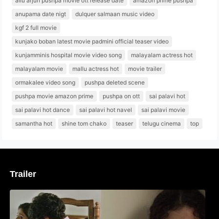
allu arjun pushpa movie ott release date
amazon prime pushpa
anupama date nigt
dulquer salmaan music video
kgf 2 full movie
kunjako boban latest movie padmini official teaser video
kunjamminis hospital movie video song
malayalam actress hot
malayalam movie
mallu actress hot
movie trailer
ormakalee video song
pushpa deleted scene
pushpa movie amazon prime
pushpa on ott
sai palavi hot
sai palavi hot dance
sai palavi hot navel
sai palavi movie
samantha hot
shine tom chako
teaser
telugu cinema
top
Trailer
‘മരീചിക’യുമായി അനുപമ പരമേശ്വരൻ;
മിസ്റ്ററി ത്രില്ലർ ട്രെയിലർ
വൈറലാകുന്നു..