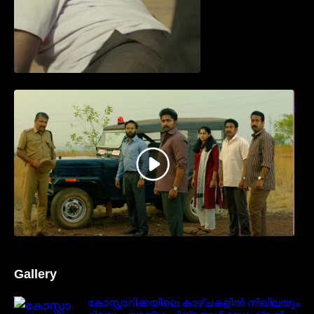
ധ്യാൻ ശ്രീനിവാസൻ നായകനായി
എത്തുന്ന “പാർട്നെർസ്” പ്രേക്ഷക ശ്രദ്ധ
നേടിയ ടീസർ കാണാം..
Gallery
കോസ്റ്റാറിക്കയിലെ കാഴ്ചകളിൽ നിഖിലയും