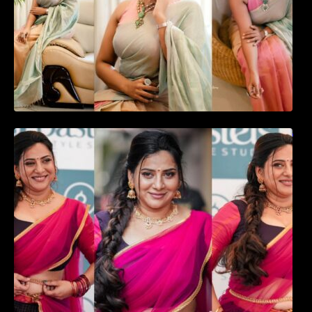
ഉദ്ഘാടന വേദിയിൽ ആരാധരെ മയക്കുന്ന
തകർപ്പൻ ഡൻസുമായി അന്ന രാജൻ..