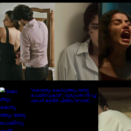
‘മരീചിക’യുമായി അനുപമ
പരമേശ്വരൻ; മിസ്റ്ററി ത്രില്ലർ
ട്രെയിലർ വൈറലാകുന്നു..
“കൊണ്ടും കൊടുത്തും രണ്ടു
I
പോലീസുകാർ”; ദുരൂഹത നിറച്ച്
ഷാഹി കബീർ ചിത്രം ‘റോന്ത്’
ട്രെയ്‌ലർ