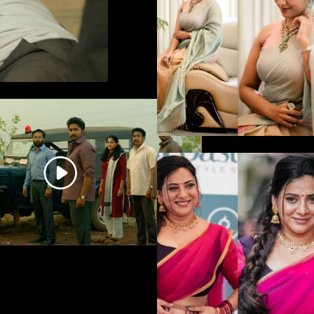
in saree
ധ്യാൻ ശ്രീനിവാസൻ
നായകനായി എത്തുന്ന
“പാർട്നെർസ്” പ്രേക്ഷക ശ്രദ്ധ
നേടിയ ടീസർ കാണാം..
ഉദ്ഘാടന വേദ
മയക്കുന്ന തകർപ
ഡൻസുമായി അന്