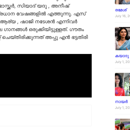
ക്കർ, സിയാദ് യദു , അനീഷ്
രമേശ്
രധാന വേഷങ്ങളിൽ എത്തുന്നു. എസ്
July 16, 
ത് ആര്യ , ഷാജി നടേശൻ എന്നിവർ
ാനങ്ങൾ ഒരുക്കിയിട്ടുള്ളത്. ഗൗതം
യ്തിരിക്കുന്നത് അപ്പു എൻ ഭട്ടതിരി
കയാദു
July 1, 2
നായർ
July 1, 2