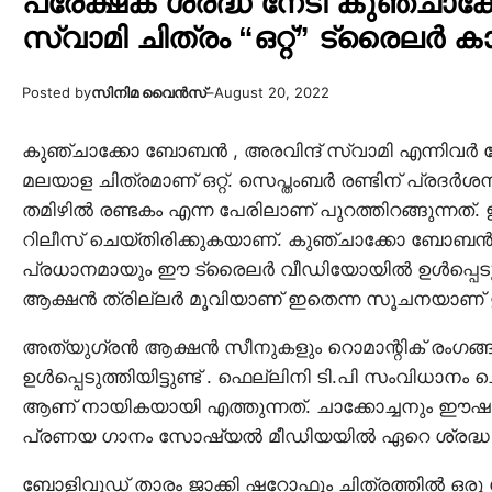
പ്രേക്ഷക ശ്രദ്ധ നേടി കുഞ്ചാ
സ്വാമി ചിത്രം “ഒറ്റ്” ട്രൈലർ ക
Posted by
സിനിമ വൈൻസ്
–
August 20, 2022
കുഞ്ചാക്കോ ബോബൻ , അരവിന്ദ് സ്വാമി എന്നിവർ കേ
മലയാള ചിത്രമാണ് ഒറ്റ്. സെപ്തംബർ രണ്ടിന് പ്രദർശ
തമിഴിൽ രണ്ടകം എന്ന പേരിലാണ് പുറത്തിറങ്ങുന്നത്
റിലീസ് ചെയ്തിരിക്കുകയാണ്. കുഞ്ചാക്കോ ബോബൻ 
പ്രധാനമായും ഈ ട്രൈലർ വീഡിയോയിൽ ഉൾപ്പെടുത്തി
ആക്ഷൻ ത്രില്ലർ മൂവിയാണ് ഇതെന്ന സൂചനയാണ് 
അത്യുഗ്രൻ ആക്ഷൻ സീനുകളും റൊമാന്റിക് രംഗ
ഉൾപ്പെടുത്തിയിട്ടുണ്ട് . ഫെല്ലിനി ടി.പി സംവിധ
ആണ് നായികയായി എത്തുന്നത്. ചാക്കോച്ചനും ഈഷയു
പ്രണയ ഗാനം സോഷ്യൽ മീഡിയയിൽ ഏറെ ശ്രദ്ധ നേ
ബോളിവുഡ് താരം ജാക്കി ഷറോഫും ചിത്രത്തിൽ ഒരു ശ്