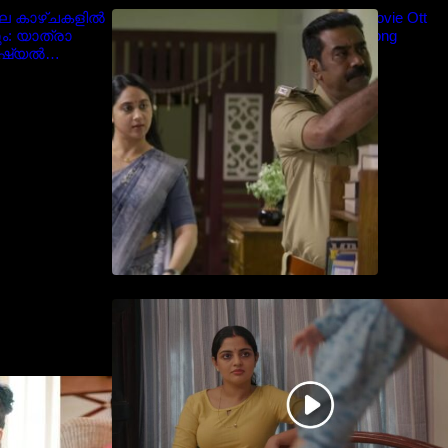
ിലെ കാഴ്ചകളിൽ
Blockbuster Thalavan Movie Ott
ം: യാത്രാ
Release Date – Video Song
ോഷ്യൽ
Release
ൈറൽ
തിയേറ്ററിൽ വൻ വിജയമായി
മുന്നേറിയ ഗുരുവായൂർ
അംബലനടയിൽ… വീഡിയോ
സോങ്ങ്..
ദരിയായി
്രിയ താരം
alayalam
 Navya Nair cute