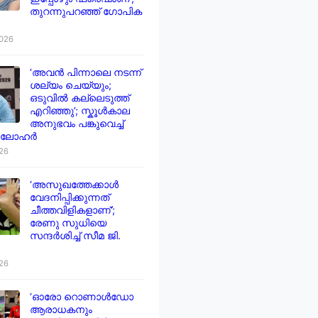
തുറന്നുപറഞ്ഞ് ഗോപിക
2026
‘അവൻ പിന്നാലെ നടന്ന്
ശല്യം ചെയ്യും;
ഒടുവിൽ കല്ലെടുത്ത്
എറിഞ്ഞു’; സ്കൂൾകാല
അനുഭവം പങ്കുവെച്ച്
 ലോഹർ
026
‘അസുഖത്തേക്കാൾ
വേദനിപ്പിക്കുന്നത്
ചീത്തവിളികളാണ്’;
രേണു സുധിയെ
സന്ദർശിച്ച് സീമ ജി.
026
‘ഓരോ റൊണാൾഡോ
ആരാധകനും