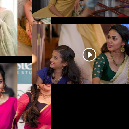
ജനപ്രിയ നടൻ ദിലീപ്
നയകമായി എത്തുന്ന പവി
കെയർ ടേക്കർ.. വീഡിയോ
സോംഗ്…
ിയിൽ ആരാധരെ
്പൻ
ന രാജൻ..