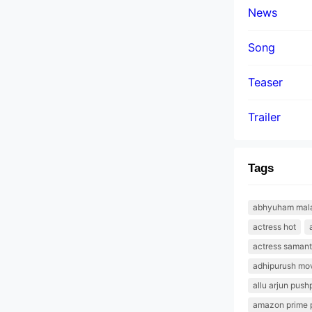
News
Song
Teaser
Trailer
Tags
abhyuham malay
actress hot
actress saman
adhipurush mov
allu arjun push
amazon prime 