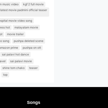
n music video
kgf 2 full movie
atest movie padmini official teaser
spital movie video song
ess hot
malayalam movie
ot
movie trailer
eo song
pushpa deleted scene
amazon prime
pushpa on ott
sai palavi hot dance
navel
sai palavi movie
shine tom chako
teaser
top
Songs