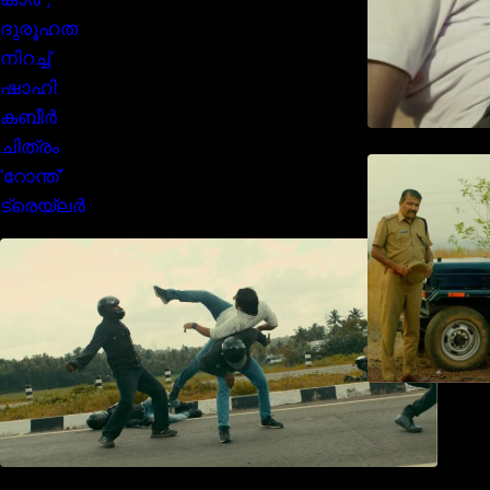
മമ്മൂക്കയുടെ മാസ്സ് ആക്ഷൻ
രംഗങ്ങളിൽ ശ്രദ്ധ നേടി
ബസൂക്ക ട്രൈലർ