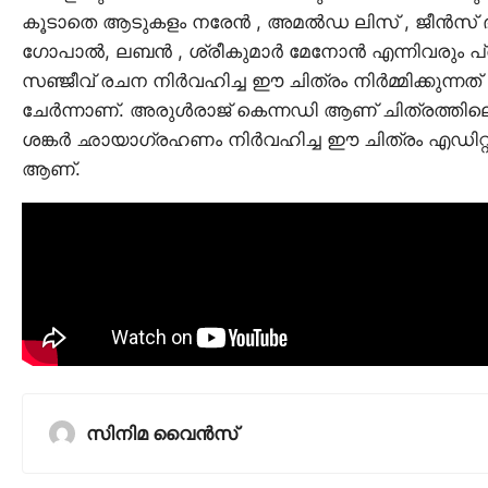
കൂടാതെ ആടുകളം നരേൻ , അമൽഡ ലിസ് , ജീൻസ് ഭാസ്
ഗോപാൽ, ലബൻ , ശ്രീകുമാർ മേനോൻ എന്നിവരും പ്
സഞ്ജീവ് രചന നിർവഹിച്ച ഈ ചിത്രം നിർമ്മിക്കുന്ന
ചേർന്നാണ്. അരുൾരാജ് കെന്നഡി ആണ് ചിത്രത്തിലെ ഗ
ശങ്കർ ഛായാഗ്രഹണം നിർവഹിച്ച ഈ ചിത്രം എഡിറ്റ് ചെ
ആണ്.
സിനിമ വൈൻസ്