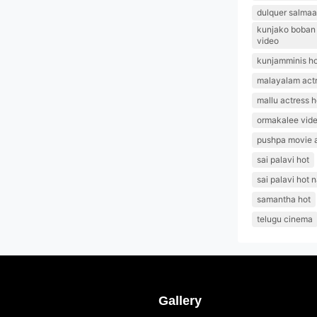
dulquer salmaa
kunjako boban l
video
kunjamminis ho
malayalam actr
mallu actress h
ormakalee vid
pushpa movie 
sai palavi hot
sai palavi hot 
samantha hot
telugu cinema
Gallery