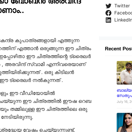
ക്കോ ബോബൻ അരവിന്ദ്
Twitter
ാണാം..
Facebo
LinkedI
ന്ദ്ര കുപാത്രങ്ങളായി എത്തുന്ന
നത്തിന് എത്താൻ ഒരുങ്ങുന്ന ഈ ചിത്രം
Recent Pos
. ഇപ്പോഴിതാ ഈ ചിത്രത്തിന്റെ ട്രൈലർ
, അരവിന്ദ് സ്വാമി എന്നിവരെയാണ്
യിരിക്കുന്നത് . ഒരു കിടിലൻ
ഈ ട്രൈലർ നൽകുന്നത് .
ബാല്യക
ങ്ങളും ഈ വീഡിയോയിൽ
സേതുപ
ാനം ചെയ്യുന്ന ഈ ചിത്രത്തിൽ ഈഷ റെബ
July 16, 
ം തമ്മിലുള്ള ഈ ചിത്രത്തിലെ ഒരു
ടിയിരുന്നു.
രദ്ധേയ വേഷം ചെയ്യുന്നുണ്ട്.