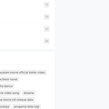
15
75
47
98
alam movie official trailer video
actress navel
tha dance
ie video song
ahaana
pa movie ott release date
pushpa
anupama date nigt