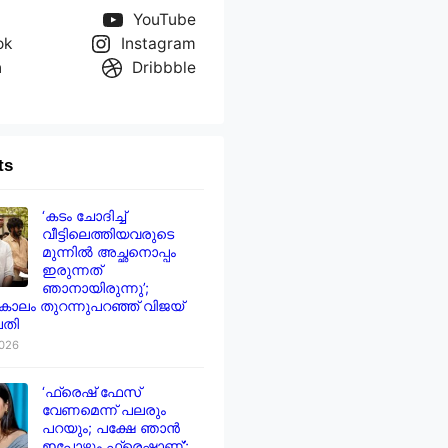
YouTube
ok
Instagram
n
Dribbble
ts
‘കടം ചോദിച്ച്
വീട്ടിലെത്തിയവരുടെ
മുന്നിൽ അച്ഛനൊപ്പം
ഇരുന്നത്
ഞാനായിരുന്നു’;
ാലം തുറന്നുപറഞ്ഞ് വിജയ്
തി
2026
‘ഫ്രെഷ് ഫേസ്
വേണമെന്ന് പലരും
പറയും; പക്ഷേ ഞാൻ
ഇപ്പോഴും ഫ്രെഷാണ്’;