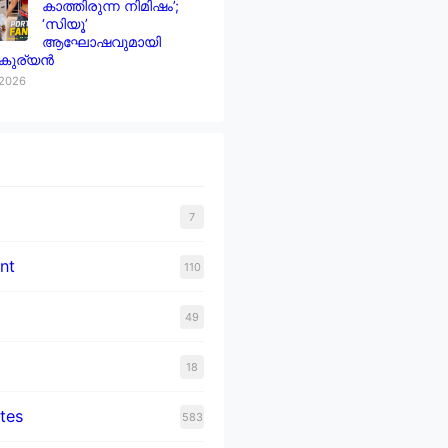
കാത്തിരുന്ന നിമിഷം’;
‘സിയൂ’
ആഘോഷവുമായി
 കുര്യൻ
 2026
7
nt
110
49
18
tes
583