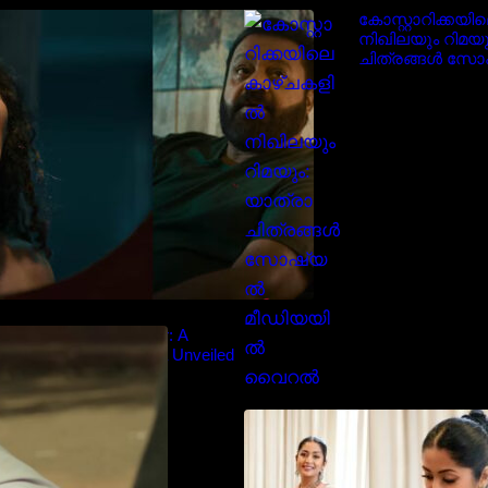
‘ജെഎസ്‌കെ’ ടീസർ പുറത്ത്;
കോസ്റ്റാറിക്കയ
വക്കീൽ വേഷത്തിൽ നിറഞ്ഞാടി
നിഖിലയും റിമയു
സുരേഷ് ഗോപി..
ചിത്രങ്ങൾ സ
മീഡിയയിൽ വ
diyan Chandhu – Teaser: A
Cinematic Extravaganza Unveiled
സാരിയിൽ സുന്
മലയിലകളുടെ പ
നവ്യാ നായർ| M
favourite actress