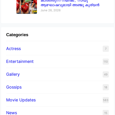
കാത്തിരുന്ന നിമിഷം’; ‘സിയൂ’
ആഘോഷവുമായി അഞ്ജു കുര്യൻ
June 26, 2026
Categories
Actress
7
Entertainment
110
Gallery
49
Gossips
18
Movie Updates
583
News
15