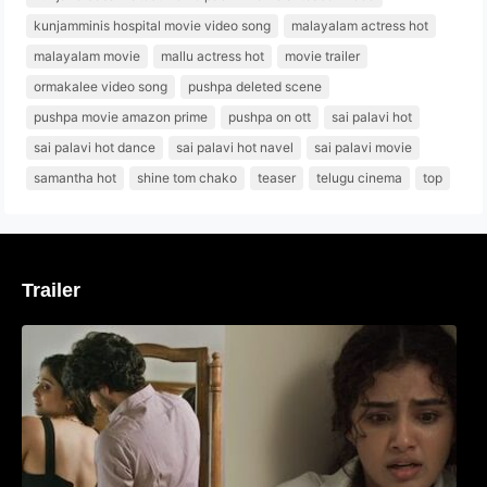
kunjamminis hospital movie video song
malayalam actress hot
malayalam movie
mallu actress hot
movie trailer
ormakalee video song
pushpa deleted scene
pushpa movie amazon prime
pushpa on ott
sai palavi hot
sai palavi hot dance
sai palavi hot navel
sai palavi movie
samantha hot
shine tom chako
teaser
telugu cinema
top
Trailer
‘മരീചിക’യുമായി അനുപമ പരമേശ്വരൻ;
മിസ്റ്ററി ത്രില്ലർ ട്രെയിലർ
വൈറലാകുന്നു..