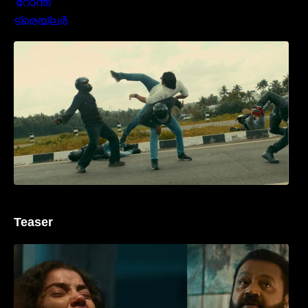
മമ്മൂക്കയുടെ മാസ്സ് ആക്ഷൻ രംഗങ്ങളിൽ
ശ്രദ്ധ നേടി ബസൂക്ക ട്രൈലർ
Teaser
‘ജെഎസ്‌കെ’ ടീസർ പുറത്ത്; വക്കീൽ
വേഷത്തിൽ നിറഞ്ഞാടി സുരേഷ് ഗോപി..