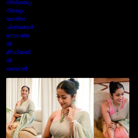
സാരിയിൽ സുന്ദരിയായി മലയിലകളുടെ
പ്രിയ താരം നവ്യാ നായർ| Malayalam
favourite actress Navya Nair cute in saree