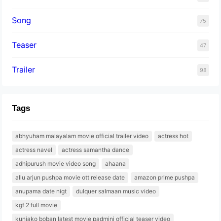
Song
75
Teaser
47
Trailer
98
Tags
abhyuham malayalam movie official trailer video
actress hot
actress navel
actress samantha dance
adhipurush movie video song
ahaana
allu arjun pushpa movie ott release date
amazon prime pushpa
anupama date nigt
dulquer salmaan music video
kgf 2 full movie
kunjako boban latest movie padmini official teaser video