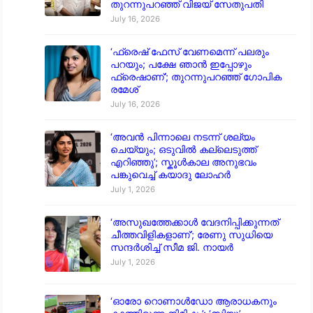
തുറന്നുപറഞ്ഞ് വിജയ് സേതുപതി
July 16, 2026
‘ഫ്രെഷ് ഫേസ് വേണമെന്ന് പലരും
പറയും; പക്ഷേ ഞാൻ ഇപ്പോഴും
ഫ്രെഷാണ്’; തുറന്നുപറഞ്ഞ് ഗോപിക
രമേശ്
July 16, 2026
‘അവൻ പിന്നാലെ നടന്ന് ശല്യം
ചെയ്യും; ഒടുവിൽ കല്ലെടുത്ത്
എറിഞ്ഞു’; സ്കൂൾകാല അനുഭവം
പങ്കുവെച്ച് കയാദു ലോഹർ
July 1, 2026
‘അസുഖത്തേക്കാൾ വേദനിപ്പിക്കുന്നത്
ചീത്തവിളികളാണ്’; രേണു സുധിയെ
സന്ദർശിച്ച് സീമ ജി. നായർ
July 1, 2026
‘ഓരോ റൊണാൾഡോ ആരാധകനും