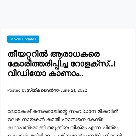
Movie Updates
തീയറ്ററിൽ ആരാധകരെ
കോരിത്തരിപ്പിച്ച റോളക്സ്..!
വീഡിയോ കാണാം..
Posted by
സിനിമ വൈൻസ്
–
June 21, 2022
ലോകേഷ് കനകരാജിന്റെ സംവിധാന മികവിൽ
ഉലക നായകൻ കമൽ ഹാസനെ കേന്ദ്ര
കഥാപത്രമാക്കി ഒരുക്കിയ വിക്രം എന്ന ചിത്രം
ഇപ്പോൾ തമിഴിലെ പുതിയ ഇൻഡസ്ട്രി ഹിറ്റായി