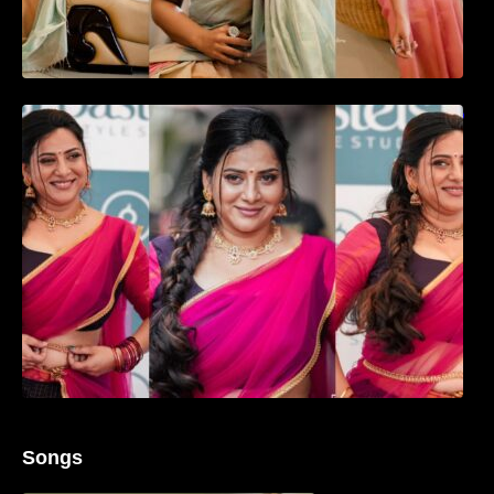
ഉദ്ഘാടന വേദിയിൽ ആരാധരെ മയക്കുന്ന
തകർപ്പൻ ഡൻസുമായി അന്ന രാജൻ..
Songs