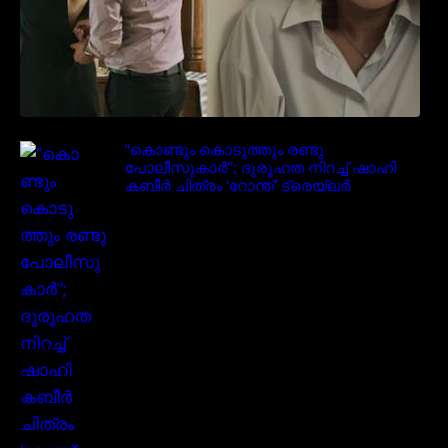
“കൊണ്ടും കൊടുത്തും രണ്ടു
പോലീസുകാർ”; ദുരൂഹത നിറച്ച് ഷാഹി
കബീർ ചിത്രം ‘റോന്ത്’ ട്രെയ്‌ലർ