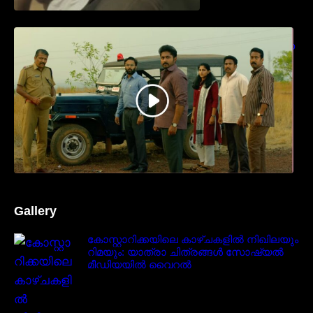
ധ്യാൻ ശ്രീനിവാസൻ നായകനായി
എത്തുന്ന “പാർട്നെർസ്” പ്രേക്ഷക ശ്രദ്ധ
നേടിയ ടീസർ കാണാം..
Gallery
കോസ്റ്റാറിക്കയിലെ കാഴ്ചകളിൽ നിഖിലയും
റിമയും: യാത്രാ ചിത്രങ്ങൾ സോഷ്യൽ
മീഡിയയിൽ വൈറൽ