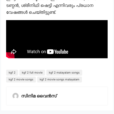
ടണ്ഠൻ, ശ്രീനിഥി ഷെട്ടി എന്നിവരും പ്രധാന
വേഷങ്ങൾ ചെയ്തിട്ടുണ്ട്.
kgf 2
kgf 2 full movie
kgf 2 malayalam songs
kgf 2 movie songs
kgf 2 movie songs malayalam
സിനിമ വൈൻസ്