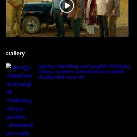
Gallery
കോസ്റ്റാറിക്കയിലെ കാഴ്ചകളിൽ നിഖിലയും
റിമയും: യാത്രാ ചിത്രങ്ങൾ സോഷ്യൽ
മീഡിയയിൽ വൈറൽ