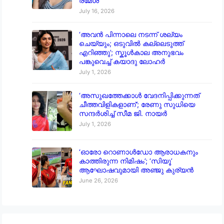
രമേശ്
July 16, 2026
‘അവൻ പിന്നാലെ നടന്ന് ശല്യം
ചെയ്യും; ഒടുവിൽ കല്ലെടുത്ത്
എറിഞ്ഞു’; സ്കൂൾകാല അനുഭവം
പങ്കുവെച്ച് കയാദു ലോഹർ
July 1, 2026
‘അസുഖത്തേക്കാൾ വേദനിപ്പിക്കുന്നത്
ചീത്തവിളികളാണ്’; രേണു സുധിയെ
സന്ദർശിച്ച് സീമ ജി. നായർ
July 1, 2026
‘ഓരോ റൊണാൾഡോ ആരാധകനും
കാത്തിരുന്ന നിമിഷം’; ‘സിയൂ’
ആഘോഷവുമായി അഞ്ജു കുര്യൻ
June 26, 2026