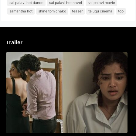
sai palavi hot dance
sai palavi hot navel
sai palavi movie
samantha hot
shine tom chako
teaser
telugu cinema
top
Trailer
‘മരീചിക’യുമായി അനുപമ പരമേശ്വരൻ;
മിസ്റ്ററി ത്രില്ലർ ട്രെയിലർ
വൈറലാകുന്നു..