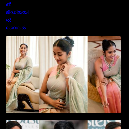
സാരിയിൽ സുന്ദരിയായി മലയിലകളുടെ
പ്രിയ താരം നവ്യാ നായർ| Malayalam
favourite actress Navya Nair cute in saree
ഉദ്ഘാടന വേദിയിൽ ആരാധരെ മയക്കുന്ന
തകർപ്പൻ ഡൻസുമായി അന്ന രാജൻ..