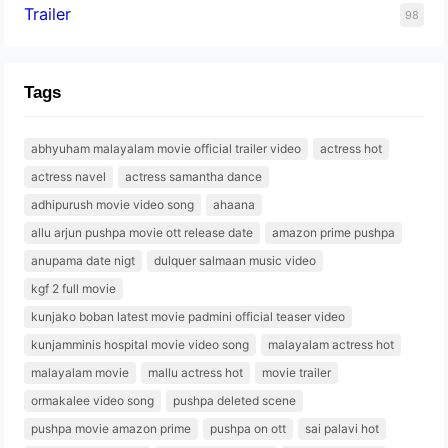
Trailer
98
Tags
abhyuham malayalam movie official trailer video
actress hot
actress navel
actress samantha dance
adhipurush movie video song
ahaana
allu arjun pushpa movie ott release date
amazon prime pushpa
anupama date nigt
dulquer salmaan music video
kgf 2 full movie
kunjako boban latest movie padmini official teaser video
kunjamminis hospital movie video song
malayalam actress hot
malayalam movie
mallu actress hot
movie trailer
ormakalee video song
pushpa deleted scene
pushpa movie amazon prime
pushpa on ott
sai palavi hot