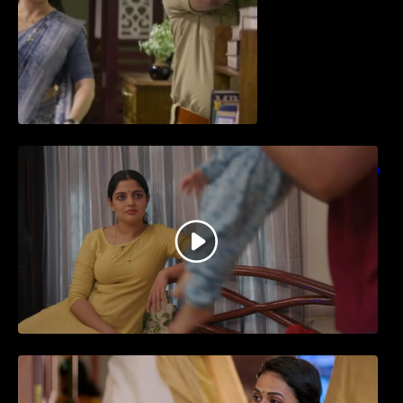
തിയേറ്ററിൽ വൻ വിജയമായി മുന്നേറിയ
ഗുരുവായൂർ അംബലനടയിൽ… വീഡിയോ
സോങ്ങ്..
ജനപ്രിയ നടൻ ദിലീപ് നയകമായി
എത്തുന്ന പവി കെയർ ടേക്കർ.. വീഡിയോ
സോംഗ്…