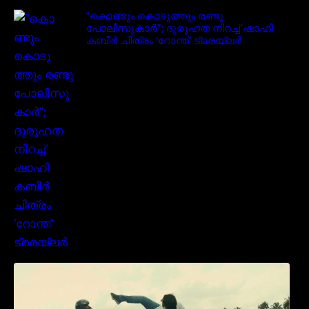
“കൊണ്ടും കൊടുത്തും രണ്ടു
പോലീസുകാർ”; ദുരൂഹത നിറച്ച് ഷാഹി
കബീർ ചിത്രം ‘റോന്ത്’ ട്രെയ്‌ലർ
മമ്മൂക്കയുടെ മാസ്സ് ആക്ഷൻ രംഗങ്ങളിൽ
ശ്രദ്ധ നേടി ബസൂക്ക ട്രൈലർ