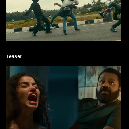
Teaser
‘ജെഎസ്‌കെ’ ടീസർ പുറത്ത്; വക്കീൽ
വേഷത്തിൽ നിറഞ്ഞാടി സുരേഷ് ഗോപി..