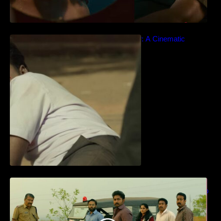
Idiyan Chandhu – Teaser: A Cinematic
Extravaganza Unveiled
ധ്യാൻ ശ്രീനിവാസൻ നായകനായി
എത്തുന്ന “പാർട്നെർസ്” പ്രേക്ഷക ശ്രദ്ധ
നേടിയ ടീസർ കാണാം..